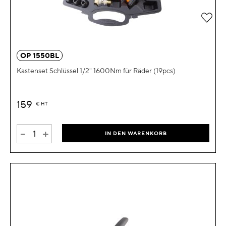
Zur 
OP 1550BL
Kastenset Schlüssel 1/2" 1600Nm für Räder (19pcs)
159
€
HT
-
+
IN DEN WARENKORB