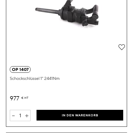
Zur 
OP 1407
Schockschlüssel 1" 2441Nm
977
€
HT
-
+
IN DEN WARENKORB