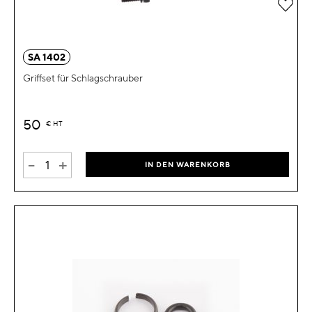
Zur 
SA 1402
Griffset für Schlagschrauber
50
€
HT
-
+
IN DEN WARENKORB