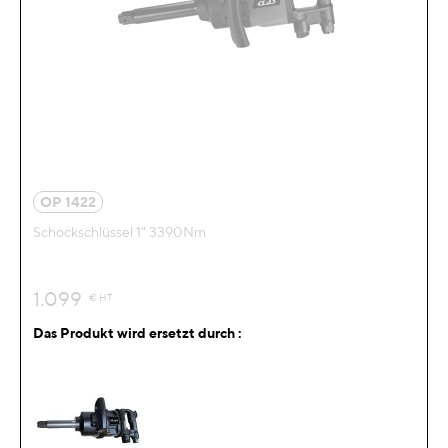
OP 1422
Schockschlüssel 1" 3390Nm
1.099
€
HT
Das Produkt wird ersetzt durch :