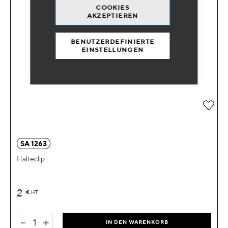
COOKIES
AKZEPTIEREN
BENUTZERDEFINIERTE
EINSTELLUNGEN
Zur 
SA 1263
Halteclip
2
€
HT
-
+
IN DEN WARENKORB