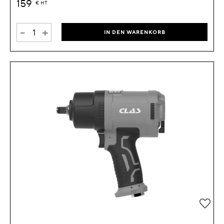
159
€
HT
-
+
IN DEN WARENKORB
Zur 