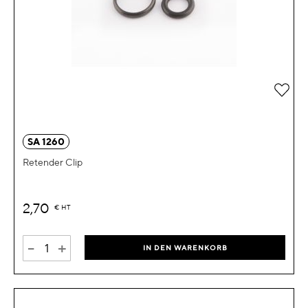
Zur 
SA 1260
Retender Clip
2,70
€
HT
-
+
IN DEN WARENKORB