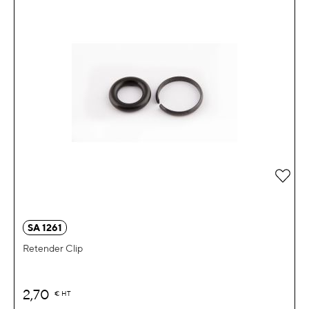
Zur 
SA 1261
Retender Clip
2,70
€
HT