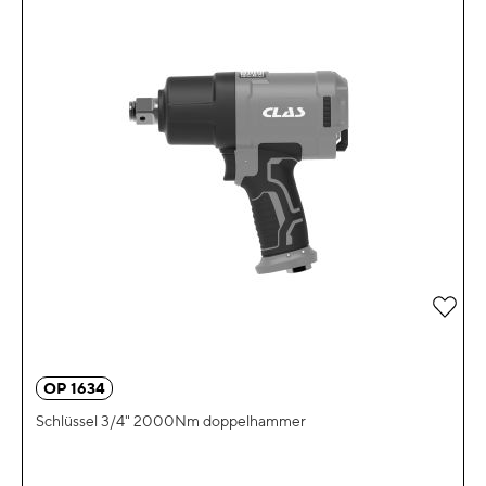
Zur 
OP 1634
Schlüssel 3/4" 2000Nm doppelhammer