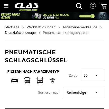
Zum
Rechercher
Inhalt
springen
startseite
werkstattlösungen
allgemeine werkzeuge
druckluftwerkzeuge
pneumatische schlagschlüssel
PNEUMATISCHE
SCHLAGSCHLÜSSEL
FILTERN NACH FAHRZEUGTYP
Zeige
Sortieren nach