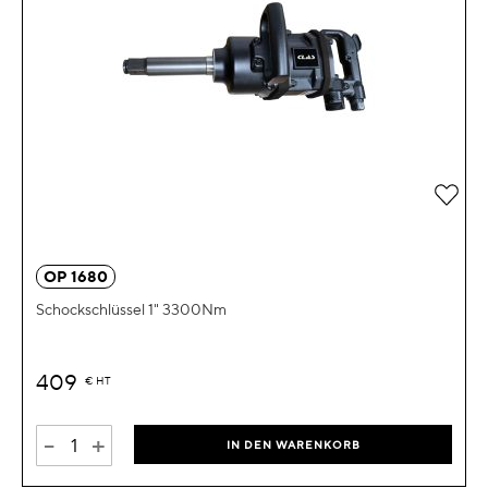
Zur 
OP 1680
Schockschlüssel 1" 3300Nm
409
€
HT
-
+
IN DEN WARENKORB