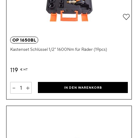
Zur 
OP 1650BL
Kastenset Schlüssel 1/2" 1600Nm für Räder (19pcs)
119
€
HT
-
+
IN DEN WARENKORB