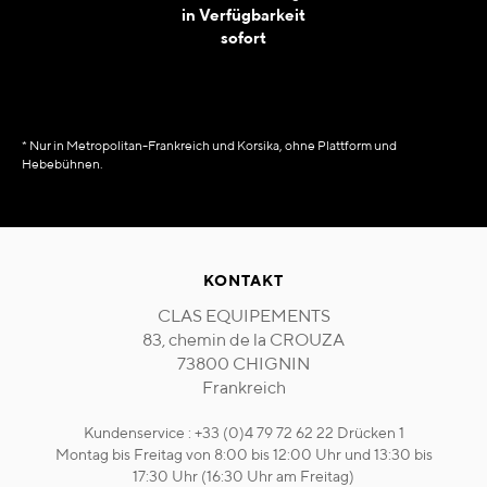
in Verfügbarkeit
sofort
* Nur in Metropolitan-Frankreich und Korsika, ohne Plattform und
Hebebühnen.
KONTAKT
CLAS EQUIPEMENTS
83, chemin de la CROUZA
73800 CHIGNIN
Frankreich
Kundenservice : +33 (0)4 79 72 62 22 Drücken 1
Montag bis Freitag von 8:00 bis 12:00 Uhr und 13:30 bis
17:30 Uhr (16:30 Uhr am Freitag)