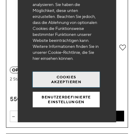
analysieren. Sie haben die
Möglichkeit, diese unten
einzustellen. Beachten Sie jedoch,
dass die Ablehnung von optionalen
Cookies die Funktionsweise
bestimmter Funktionen unserer
Website beeinträchtigen kann.
Weitere Informationen finden Sie in
Zur 
unserer Cookie-Richtlinie, die Sie
hier
einsehen können.
OP 3520
COOKIES
2 Ständer + 4 Trockenpistolen
AKZEPTIEREN
BENUTZERDEFINIERTE
550
€
HT
EINSTELLUNGEN
-
+
IN DEN WARENKORB