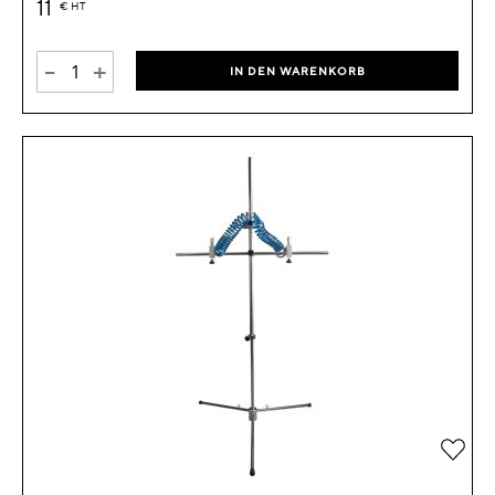
11
€
HT
-
+
IN DEN WARENKORB
Zur 