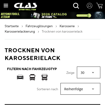
Zum
Rechercher
Inhalt
springen
startseite
fahrzeuglösungen
karosserie
karosserielackierung
trocknen von karosserielack
TROCKNEN VON
KAROSSERIELACK
FILTERN NACH FAHRZEUGTYP
Zeige
Sortieren nach