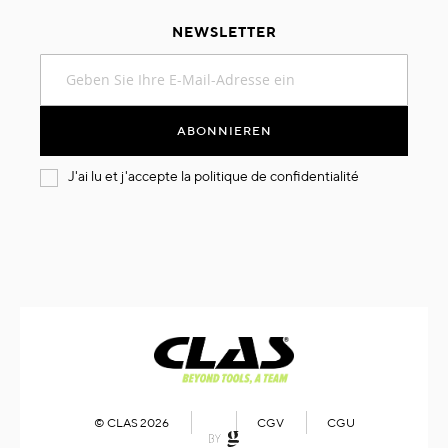
NEWSLETTER
Melden
Sie
sich
für
ABONNIEREN
unseren
Newsletter
J'ai lu et j'accepte la
politique de confidentialité
an:
© CLAS 2026
CGV
CGU