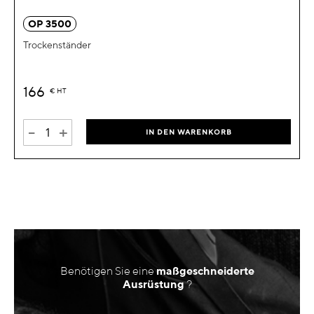
OP 3500
Trockenständer
166
€
HT
-
+
IN DEN WARENKORB
Benötigen Sie eine
maßgeschneiderte
Ausrüstung
?