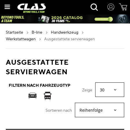
Zum
Rechercher
Inhalt
springen
startseite
b-line
handwerkzeug
werkstattwagen
ausgestattete servierwagen
AUSGESTATTETE
SERVIERWAGEN
FILTERN NACH FAHRZEUGTYP
Zeige
Sortieren nach