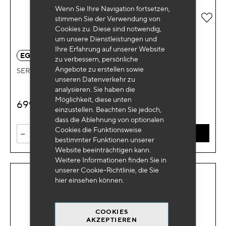
Wenn Sie Ihre Navigation fortsetzen,
Zur 
stimmen Sie der Verwendung von
Cookies zu. Diese sind notwendig,
um unsere Dienstleistungen und
Ihre Erfahrung auf unserer Website
EG 1100BL
zu verbessern, persönliche
Angebote zu erstellen sowie
SERVIERWAGEN 7 Schubladen + 214 Werkzeuge
unseren Datenverkehr zu
analysieren. Sie haben die
Möglichkeit, diese unten
699
€
HT
einzustellen. Beachten Sie jedoch,
dass die Ablehnung von optionalen
Cookies die Funktionsweise
-
+
IN DEN WARENKORB
bestimmter Funktionen unserer
Website beeinträchtigen kann.
Weitere Informationen finden Sie in
unserer Cookie-Richtlinie, die Sie
hier
einsehen können.
COOKIES
AKZEPTIEREN