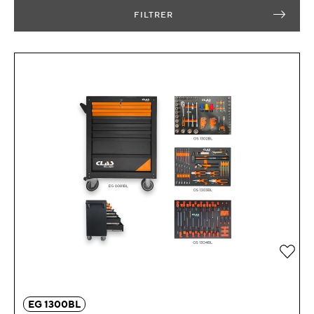
FILTRER
Zur 
EG 1300BL