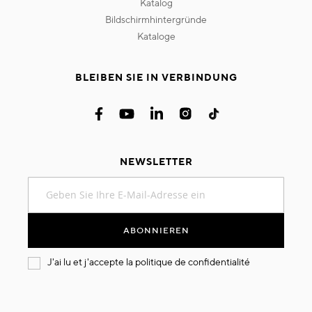
katalog
bildschirmhintergründe
kataloge
BLEIBEN SIE IN VERBINDUNG
NEWSLETTER
Melden
Sie
sich
für
ABONNIEREN
unseren
Newsletter
J'ai lu et j'accepte la
politique de confidentialité
an: