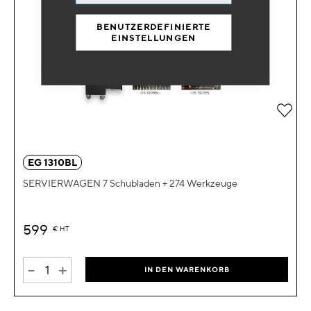
BENUTZERDEFINIERTE
EINSTELLUNGEN
Zur 
EG 1310BL
SERVIERWAGEN 7 Schubladen + 274 Werkzeuge
599
€
HT
-
+
IN DEN WARENKORB