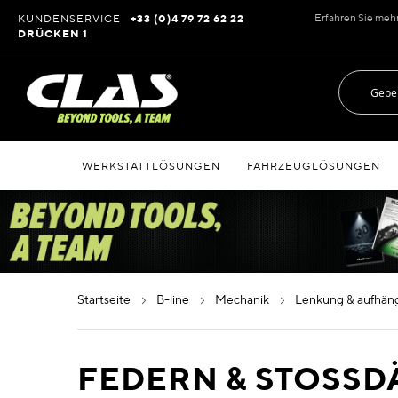
Zum
Erfahren Sie meh
KUNDENSERVICE
+33 (0)4 79 72 62 22
Inhalt
DRÜCKEN 1
springen
WERKSTATTLÖSUNGEN
FAHRZEUGLÖSUNGEN
startseite
b-line
mechanik
lenkung & aufhä
FEDERN & STOSS