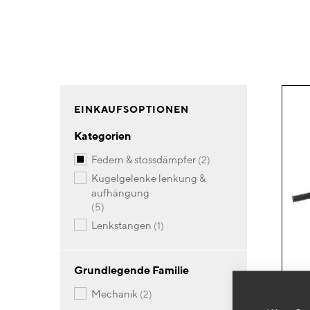
EINKAUFSOPTIONEN
Kategorien
Artikel
federn & stossdämpfer
2
kugelgelenke lenkung &
aufhängung
Artikel
5
Artikel
lenkstangen
1
Grundlegende Familie
Artikel
mechanik
2