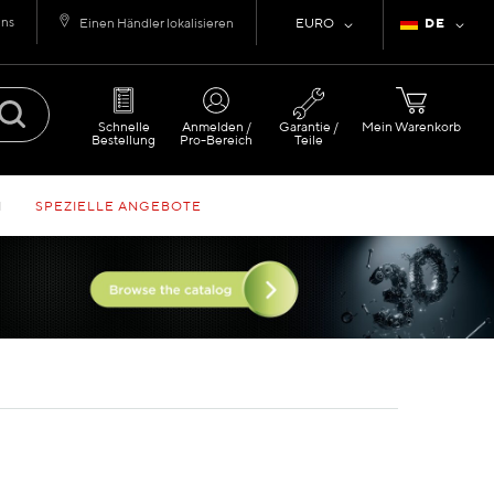
uns
Währung
Sprache
Einen Händler lokalisieren
EURO
DE
Schnelle
Anmelden /
Garantie /
Mein Warenkorb
Bestellung
Pro-Bereich
Teile
N
SPEZIELLE ANGEBOTE