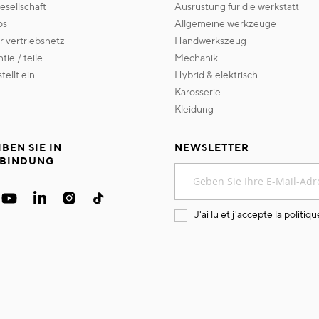
gesellschaft
ausrüstung für die werkstatt
os
allgemeine werkzeuge
er vertriebsnetz
handwerkszeug
ntie / teile
mechanik
 stellt ein
hybrid & elektrisch
karosserie
kleidung
IBEN SIE IN
NEWSLETTER
BINDUNG
Melden
Sie
sich
für
J'ai lu et j'accepte la
politiqu
unseren
Newsletter
an: