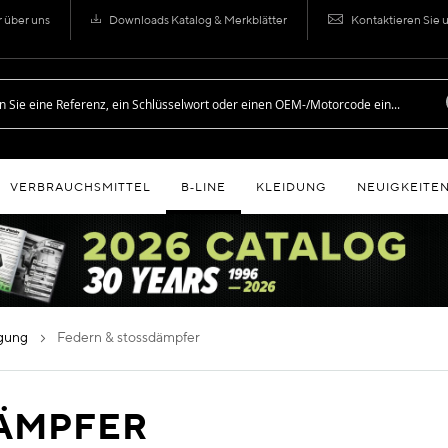
r über uns
Downloads Katalog & Merkblätter
Kontaktieren Sie 
VERBRAUCHSMITTEL
B‑LINE
KLEIDUNG
NEUIGKEITE
ngung
federn & stossdämpfer
DÄMPFER