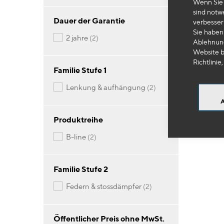
Wenn Sie 
sind notw
OM
Dauer der Garantie
verbesser
Sie haben 
Paar
Artikel
2 jahre
2
Ablehnung
Sich
Website b
Richtlinie,
54
Familie Stufe 1
Artikel
lenkung & aufhängung
2
-
Produktreihe
Artikel
b-line
2
Familie Stufe 2
Artikel
federn & stossdämpfer
2
Öffentlicher Preis ohne MwSt.