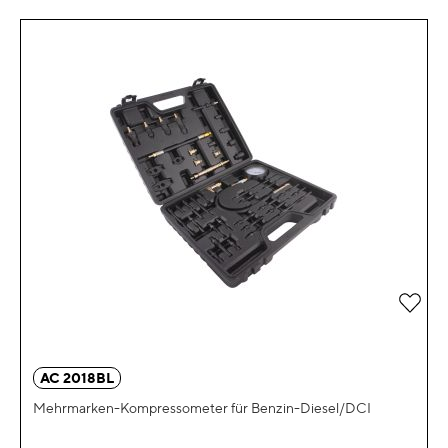
Zur 
AC 2018BL
Mehrmarken-Kompressometer für Benzin-Diesel/DCI