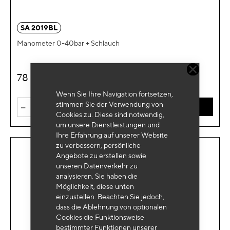
SA 2019BL
Manometer 0-40bar + Schlauch
78
€
HT
Wenn Sie Ihre Navigation fortsetzen,
-
+
stimmen Sie der Verwendung von
IN DEN WARENKORB
Cookies zu. Diese sind notwendig,
um unsere Dienstleistungen und
Ihre Erfahrung auf unserer Website
zu verbessern, persönliche
Angebote zu erstellen sowie
unseren Datenverkehr zu
analysieren. Sie haben die
Möglichkeit, diese unten
einzustellen. Beachten Sie jedoch,
dass die Ablehnung von optionalen
Cookies die Funktionsweise
bestimmter Funktionen unserer