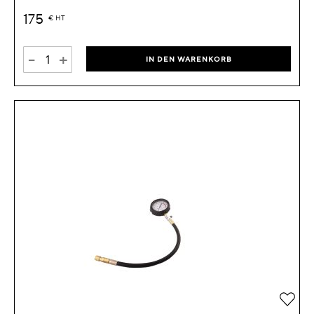
175
€
HT
-
+
IN DEN WARENKORB
Zur 