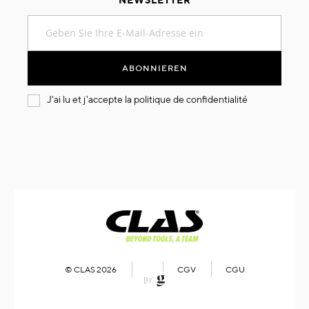
Melden
Sie
sich
für
ABONNIEREN
unseren
Newsletter
J'ai lu et j'accepte la
politique de confidentialité
an:
© CLAS 2026
CGV
CGU