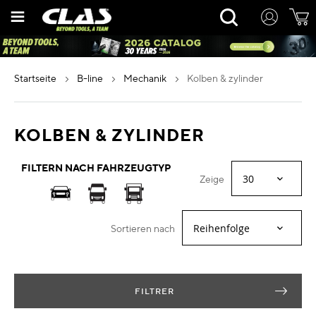
Zum
Rechercher
Inhalt
springen
startseite
b-line
mechanik
kolben & zylinder
KOLBEN & ZYLINDER
FILTERN NACH FAHRZEUGTYP
Zeige
Sortieren nach
FILTRER