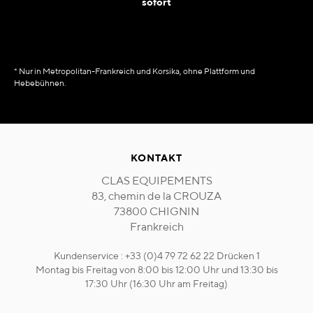
sofort
* Nur in Metropolitan-Frankreich und Korsika, ohne Plattform und
Hebebühnen.
KONTAKT
CLAS EQUIPEMENTS
83, chemin de la CROUZA
73800 CHIGNIN
Frankreich
Kundenservice : +33 (0)4 79 72 62 22 Drücken 1
Montag bis Freitag von 8:00 bis 12:00 Uhr und 13:30 bis
17:30 Uhr (16:30 Uhr am Freitag)