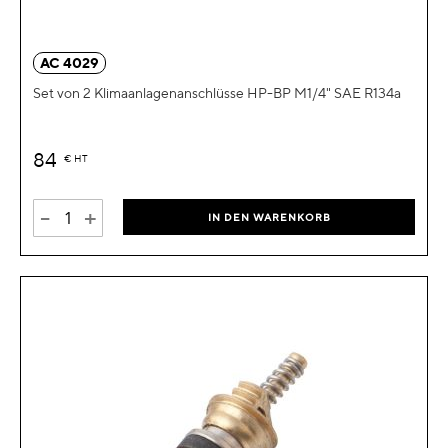
AC 4029
Set von 2 Klimaanlagenanschlüsse HP-BP M1/4" SAE R134a
84
€
HT
-
+
IN DEN WARENKORB