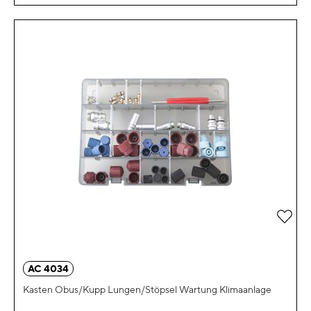
Zur 
AC 4034
Kasten Obus/Kupp Lungen/Stöpsel Wartung Klimaanlage