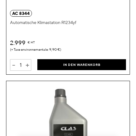
AC 8344
Automatische Klimastation R1234yf
2.999
€
HT
9,90 €
-
+
IN DEN WARENKORB