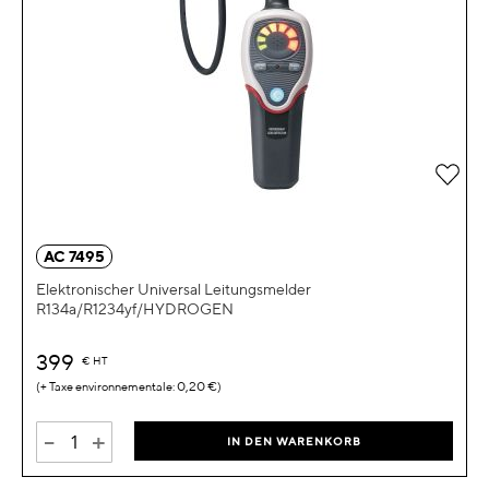
Zur 
AC 7495
Elektronischer Universal Leitungsmelder
R134a/R1234yf/HYDROGEN
399
€
HT
0,20 €
-
+
IN DEN WARENKORB