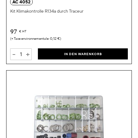
AC 4052
Kit Klimakontrolle R134a durch Traceur
97
€
HT
0,12 €
-
+
IN DEN WARENKORB