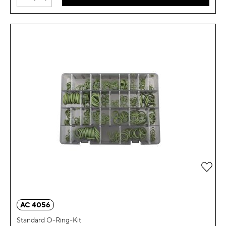
Zur 
AC 4056
Standard O-Ring-Kit