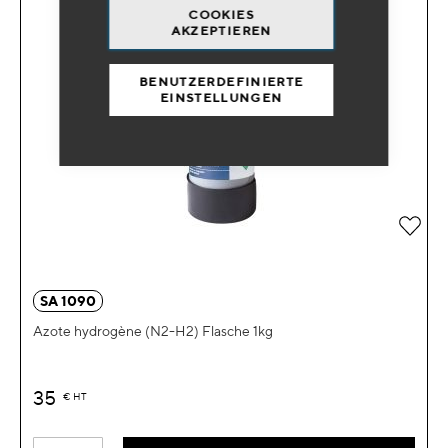
COOKIES
AKZEPTIEREN
BENUTZERDEFINIERTE
EINSTELLUNGEN
Zur 
SA 1090
Azote hydrogène (N2-H2) Flasche 1kg
35
€
HT