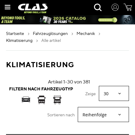
Zum
Rechercher
Inhalt
springen
startseite
fahrzeuglösungen
mechanik
klimatisierung
alle artikel
KLIMATISIERUNG
Artikel
1
-
30
von
381
FILTERN NACH FAHRZEUGTYP
Zeige
Sortieren nach