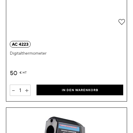
Zur 
AC 4223
Digitalthermometer
50
€
HT
-
+
IN DEN WARENKORB