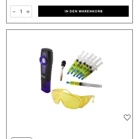
-
+
IN DEN WARENKORB
Zur 