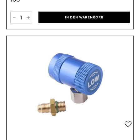
-
+
IN DEN WARENKORB
Zur 