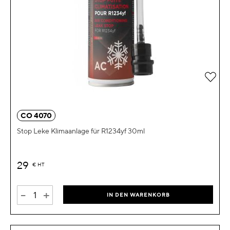
Zur 
CO 4070
Stop Leke Klimaanlage für R1234yf 30ml
29
€
HT
-
+
IN DEN WARENKORB