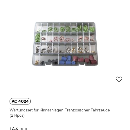
Zur 
AC 4024
Wartungsset für Klimaanlagen Französischer Fahrzeuge
(214pcs)
166
€
HT