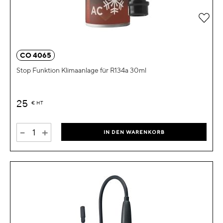
Zur 
CO 4065
Stop Funktion Klimaanlage für R134a 30ml
25
€
HT
-
+
IN DEN WARENKORB