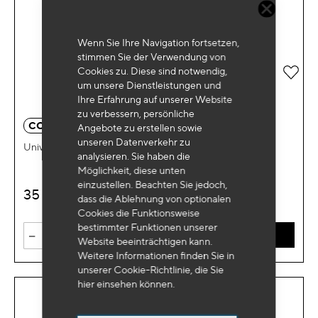
Wenn Sie Ihre Navigation fortsetzen,
stimmen Sie der Verwendung von
Zur 
Cookies zu. Diese sind notwendig,
um unsere Dienstleistungen und
Ihre Erfahrung auf unserer Website
zu verbessern, persönliche
CO 4081
Angebote zu erstellen sowie
unseren Datenverkehr zu
Universelles Klimaanlagenöl PAG 1l
analysieren. Sie haben die
Möglichkeit, diese unten
einzustellen. Beachten Sie jedoch,
35
€
HT
dass die Ablehnung von optionalen
Cookies die Funktionsweise
bestimmter Funktionen unserer
-
+
IN DEN WARENKORB
Website beeinträchtigen kann.
Weitere Informationen finden Sie in
unserer Cookie-Richtlinie, die Sie
hier
einsehen können.