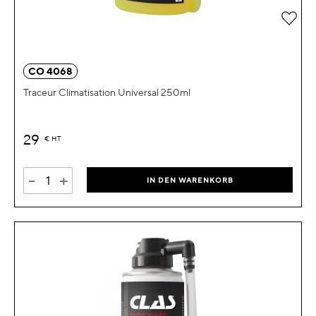
Zur 
CO 4068
Traceur Climatisation Universal 250ml
29
€
HT
-
+
IN DEN WARENKORB