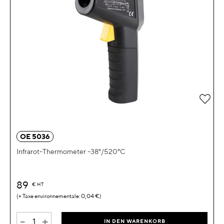
Zur 
OE 5036
Infrarot-Thermometer -38°/520°C
89
€
HT
0,04 €
-
+
IN DEN WARENKORB