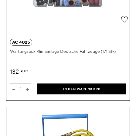
Zur 
AC 4025
Wartungsbox Klimaanlage Deutsche Fahrzeuge (171 Stk)
132
€
HT
-
+
IN DEN WARENKORB