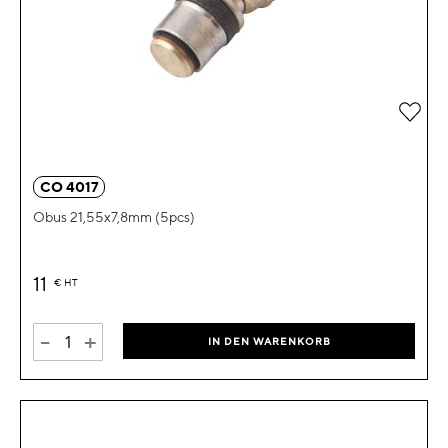
Zur 
CO 4017
Obus 21,55x7,8mm (5pcs)
11
€
HT
-
+
IN DEN WARENKORB