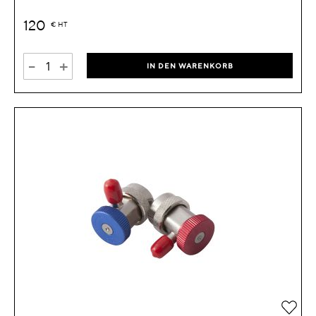
120
€
HT
-
+
IN DEN WARENKORB
Zur 