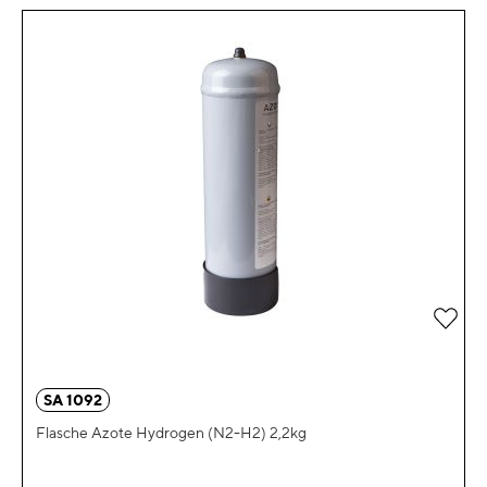
Zur 
SA 1092
Flasche Azote Hydrogen (N2-H2) 2,2kg