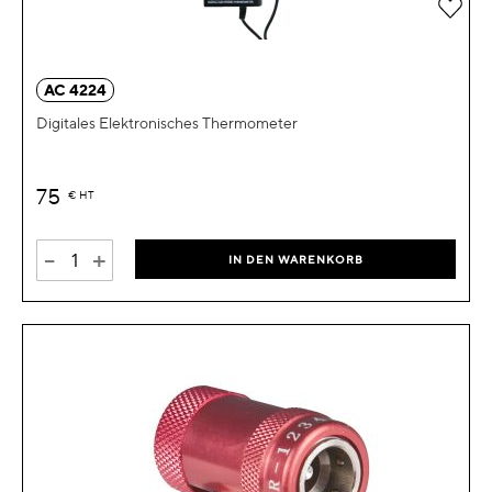
Zur 
AC 4224
Digitales Elektronisches Thermometer
75
€
HT
-
+
IN DEN WARENKORB