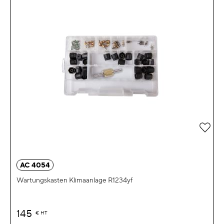
Zur 
AC 4054
Wartungskasten Klimaanlage R1234yf
145
€
HT