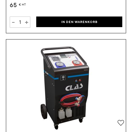
65
€
HT
-
+
IN DEN WARENKORB
Zur 