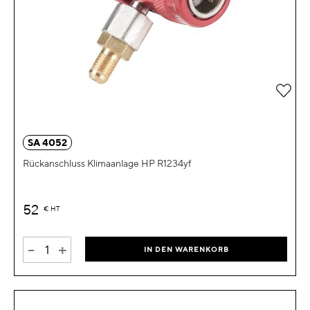
Zur 
SA 4052
Rückanschluss Klimaanlage HP R1234yf
52
€
HT
-
+
IN DEN WARENKORB