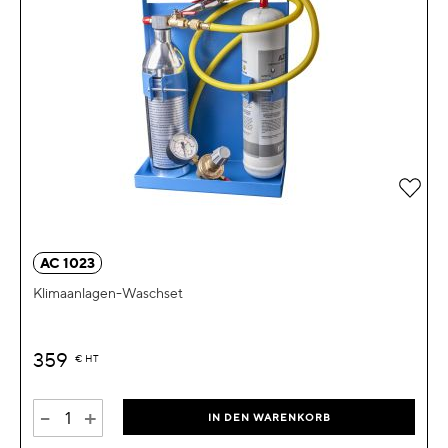
Zur 
AC 1023
Klimaanlagen-Waschset
359
€
HT
-
+
IN DEN WARENKORB