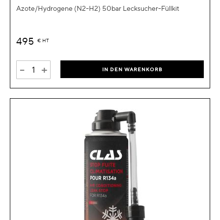
Azote/Hydrogene (N2-H2) 50bar Lecksucher-Füllkit
495
€
HT
-
+
IN DEN WARENKORB