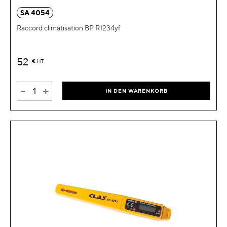
SA 4054
Raccord climatisation BP R1234yf
52
€
HT
-
+
IN DEN WARENKORB