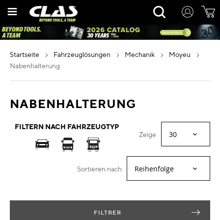
Zum
Rechercher
Inhalt
springen
startseite
fahrzeuglösungen
mechanik
moyeu
nabenhalterung
NABENHALTERUNG
FILTERN NACH FAHRZEUGTYP
Zeige
Sortieren nach
FILTRER