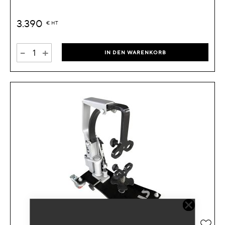
3.390
€
HT
-
+
IN DEN WARENKORB
Zur 