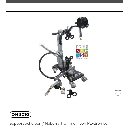
Zur 
OH 8010
Support Scheiben / Naben / Trommeln von PL-Bremsen