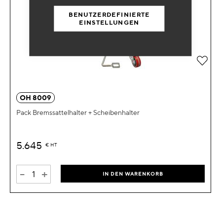
BENUTZERDEFINIERTE
EINSTELLUNGEN
Zur 
OH 8009
Pack Bremssattelhalter + Scheibenhalter
5.645
€
HT
-
+
IN DEN WARENKORB