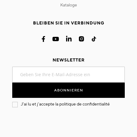
kataloge
BLEIBEN SIE IN VERBINDUNG
NEWSLETTER
Melden
Sie
sich
für
ABONNIEREN
unseren
Newsletter
J'ai lu et j'accepte la
politique de confidentialité
an: