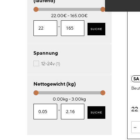
(laufend)
22.00€ - 165.00€
-
SUCHE
Spannung
Artikel
12-24v
1
SA
Nettogewicht (kg)
Beut
0.00kg - 3.00kg
22
-
SUCHE
-