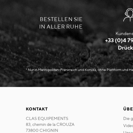
BESTELLEN SIE
IN ALLER RUHE
Kundens
+33 (0)4 79
Drück
* Nur in Metropolitan-Frankreich und Korsika, ohne Plattform und 
KONTAKT
ÜBE
CLAS EQUIPEMENTS
die 
83, chemin de la CROUZA
vide
73800 CHIGNIN
uns