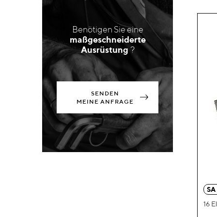
Benötigen Sie eine
maßgeschneiderte
Ausrüstung
?
SENDEN
MEINE ANFRAGE
SA
16 