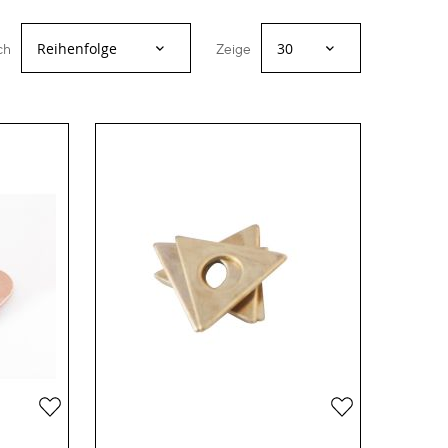
ch
Zeige
Zur
Zur
Wunschliste
Wunschliste