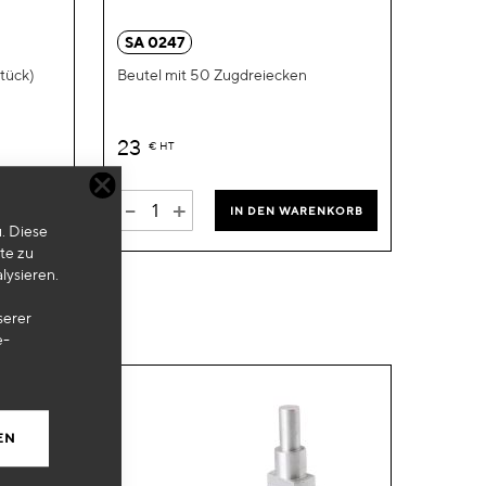
hinzufügen
hinzufügen
SA 0247
tück)
Beutel mit 50 Zugdreiecken
23
€
HT
-
+
IN DEN WARENKORB
. Diese
te zu
lysieren.
ENKORB
serer
e-
EN