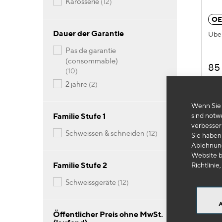
Artikel
karosserie
12
OE
Dauer der Garantie
Übe
pas de garantie
(consommable)
85
Artikel
10
Artikel
2 jahre
2
-
Wenn Sie 
sind notw
Familie Stufe 1
verbesser
Artikel
schweissen & schneiden
12
Sie haben 
Ablehnung
Website b
Familie Stufe 2
Richtlinie,
Artikel
schweissgeräte
12
Öffentlicher Preis ohne MwSt.