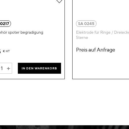
Wunschliste
hinzufügen
 0217
SA 0245
hör spoter begradigung
Elektrode für Ringe / Dreieck
Sterne
Preis auf Anfrage
5
€
HT
+
IN DEN WARENKORB