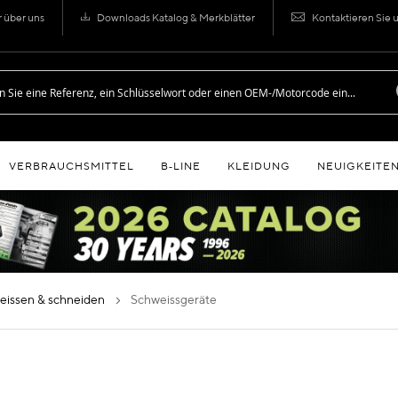
r über uns
Downloads Katalog & Merkblätter
Kontaktieren Sie 
VERBRAUCHSMITTEL
B‑LINE
KLEIDUNG
NEUIGKEITE
weissen & schneiden
schweissgeräte