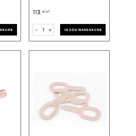
113
€
HT
-
+
ENKORB
IN DEN WARENKORB