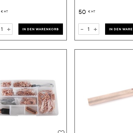
50
€
HT
€
HT
+
-
+
IN DEN WARENKORB
IN DEN WAR
Zur