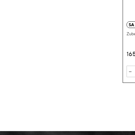
SA
Zube
16
-