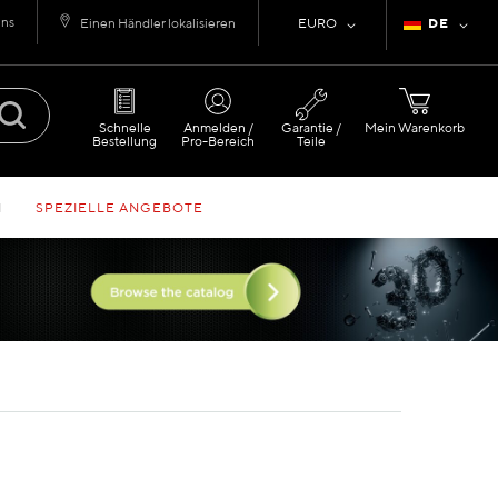
uns
Währung
Sprache
Einen Händler lokalisieren
EURO
DE
Schnelle
Anmelden /
Garantie /
Mein Warenkorb
Bestellung
Pro-Bereich
Teile
N
SPEZIELLE ANGEBOTE