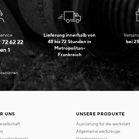
ervice
Lieferung innerhalb von
Versand
 72 62 22
48 bis 72 Stunden in
bei 2
Metropolitan-
en 1
Frankreich
Hebebühnen.
R UNS
UNSERE PRODUKTE
gesellschaft
ausrüstung für die werkstatt
os
allgemeine werkzeuge
er vertriebsnetz
handwerkszeug