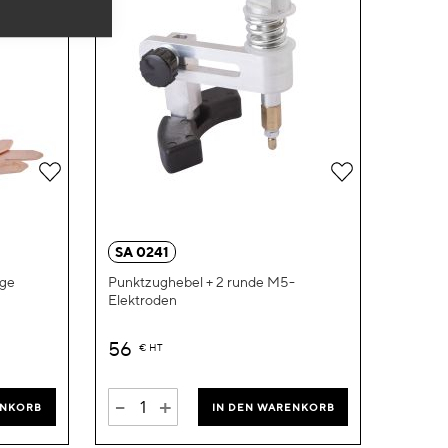
Zur
Zur
Wunschliste
Wunschliste
hinzufügen
hinzufügen
SA 0241
nge
Punktzughebel + 2 runde M5-
Elektroden
56
€
HT
-
+
ENKORB
IN DEN WARENKORB