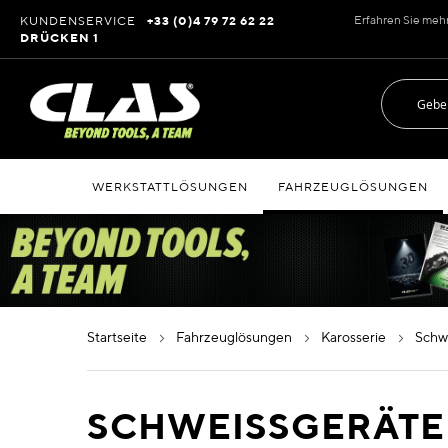
Zum
Erfahren Sie meh
KUNDENSERVICE
+33 (0)4 79 72 62 22
Inhalt
DRÜCKEN 1
springen
WERKSTATTLÖSUNGEN
FAHRZEUGLÖSUNGEN
startseite
fahrzeuglösungen
karosserie
sch
SCHWEISSGERÄTE