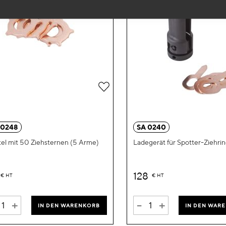
Zur
Wunschliste
hinzufügen
 0248
SA 0240
el mit 50 Ziehsternen (5 Arme)
Ladegerät für Spotter-Ziehri
128
€
HT
€
HT
+
-
+
IN DEN WARENKORB
IN DEN WAR