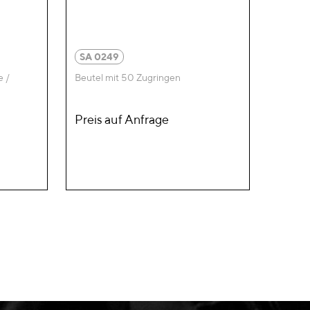
SA 0249
e /
Beutel mit 50 Zugringen
Preis auf Anfrage