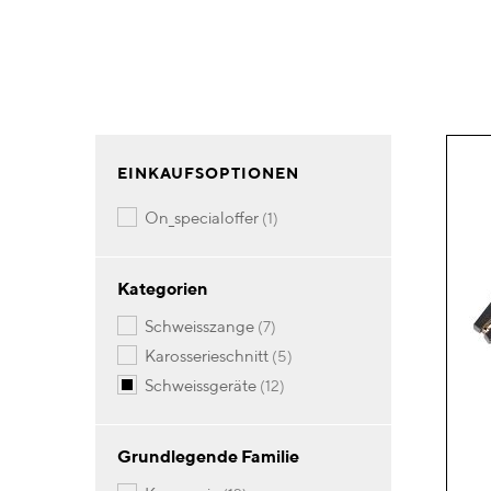
EINKAUFSOPTIONEN
Artikel
on_specialoffer
1
Kategorien
Artikel
schweisszange
7
Artikel
karosserieschnitt
5
Artikel
schweissgeräte
12
Grundlegende Familie