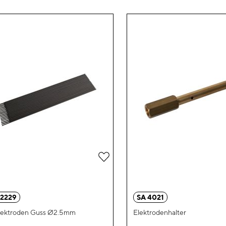
Zur
Wunschliste
hinzufügen
 2229
SA 4021
Elektroden Guss Ø2.5mm
Elektrodenhalter