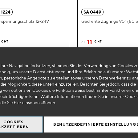
hinzufügen
 1224
SA 0449
rspannungsschutz 12-24V
Gedrehte Zugringe 90° (50 S
11
€
HT
31
€
HT
0,09 €
Das Angebot gilt nur in
+
Frankreich
IN DEN WARENKORB
Ihre Navigation fortsetzen, stimmen Sie der Verwendung von Cookies zu
(Metropolitan).
endig, um unsere Dienstleistungen und Ihre Erfahrung auf unserer Websi
n, persönliche Angebote zu erstellen sowie unseren Datenverkehr zu ana
-
+
IN DEN WAR
die Möglichkeit, diese unten einzustellen. Beachten Sie jedoch, dass die
 von optionalen Cookies die Funktionsweise bestimmter Funktionen un
eeinträchtigen kann. Weitere Informationen finden Sie in unserer Cooki
 die Sie
hier
einsehen können.
COOKIES
BENUTZERDEFINIERTE EINSTELLUNG
AKZEPTIEREN