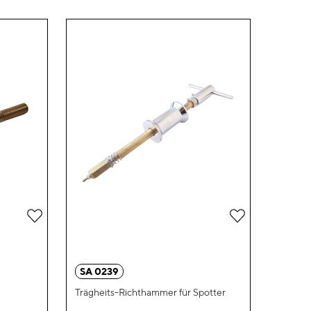
Zur
Zur
Wunschliste
Wunschliste
hinzufügen
hinzufügen
SA 0239
Trägheits-Richthammer für Spotter