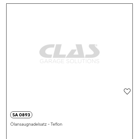
Zur 
SA 0893
Ölansaugnadelsatz - Teflon