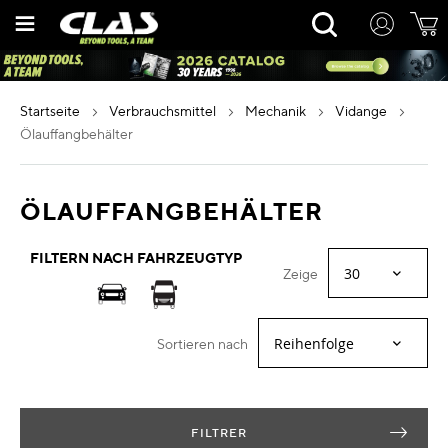
Zum
Rechercher
Inhalt
springen
startseite
verbrauchsmittel
mechanik
vidange
ölauffangbehälter
ÖLAUFFANGBEHÄLTER
FILTERN NACH FAHRZEUGTYP
Zeige
Sortieren nach
FILTRER