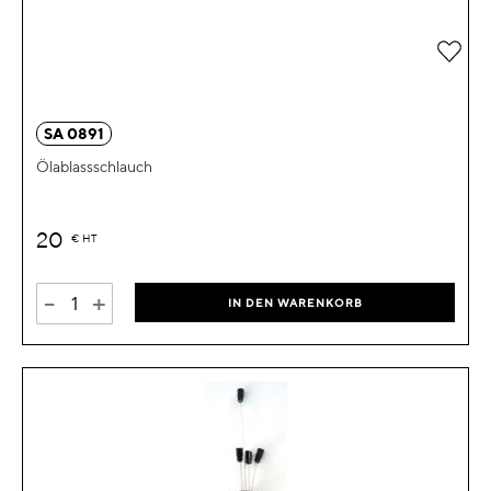
Zur 
SA 0891
Ölablassschlauch
20
€
HT
-
+
IN DEN WARENKORB