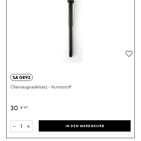
Zur 
SA 0892
Ölansaugnadelsatz - Kunststoff
30
€
HT
-
+
IN DEN WARENKORB