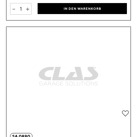
-
+
IN DEN WARENKORB
Zur 
SA 0890