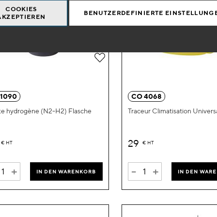
COOKIES
BENUTZERDEFINIERTE EINSTELLUNG
AKZEPTIEREN
Zur
Wunschliste
hinzufügen
 1090
CO 4068
e hydrogène (N2-H2) Flasche
Traceur Climatisation Univer
29
€
HT
€
HT
+
-
+
IN DEN WARENKORB
IN DEN WAR