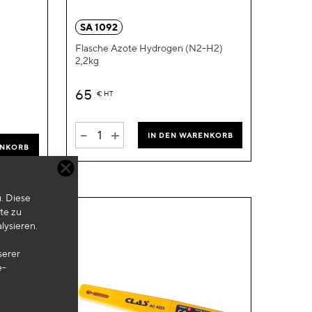
hinzufügen
hinzufügen
SA 1092
Flasche Azote Hydrogen (N2-H2)
2,2kg
65
€
HT
-
+
IN DEN WARENKORB
ENKORB
. Diese
te zu
lysieren.
serer
e-