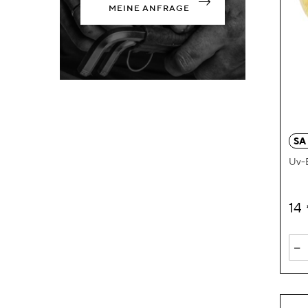
MEINE ANFRAGE
SA
Uv-B
14
-