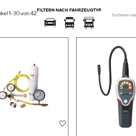
FILTERN NACH FAHRZEUGTYP
ikel
1
-
30
von
42
Sortieren na
Zur
Wunschliste