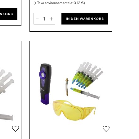
0,12 €
ENKORB
-
+
IN DEN WARENKORB
Zur
Zur
Wunschliste
Wunschliste