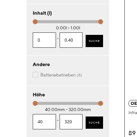
Inhalt (l)
0.00l - 1.00l
-
SUCHE
Andere
Artikel
batteriebetrieben
6
Höhe
OE
40.00mm - 320.00mm
Infr
-
SUCHE
89