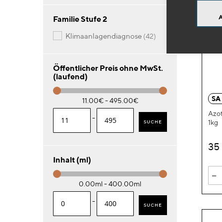
Familie Stufe 2
Artikel
klimaanlagendiagnose
42
Öffentlicher Preis ohne MwSt.
(laufend)
SA
11.00€ - 495.00€
Azot
-
1kg
SUCHE
35
Inhalt (ml)
-
0.00ml - 400.00ml
-
SUCHE