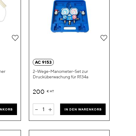
Zur
Zur
Wunschliste
Wunschliste
hinzufügen
hinzufügen
AC 9153
her
2-Wege-Manometer-Set zur
Drucküberwachung für R134a
200
€
HT
-
+
ENKORB
IN DEN WARENKORB