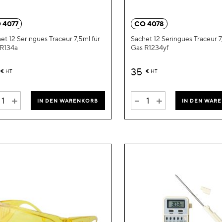
hinzufügen
 4077
CO 4078
et 12 Seringues Traceur 7,5ml für
Sachet 12 Seringues Traceur 7
 R134a
Gas R1234yf
35
€
HT
€
HT
+
-
+
IN DEN WARENKORB
IN DEN WAR