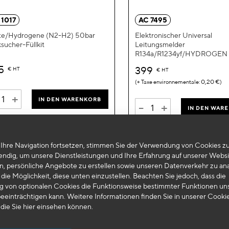
hinzufügen
 1017
AC 7495
te/Hydrogene (N2-H2) 50bar
Elektronischer Universal
sucher-Füllkit
Leitungsmelder
R134a/R1234yf/HYDROGEN
5
399
€
HT
€
HT
0,20 €
+
IN DEN WARENKORB
-
+
IN DEN WAR
Ihre Navigation fortsetzen, stimmen Sie der Verwendung von Cookies zu
endig, um unsere Dienstleistungen und Ihre Erfahrung auf unserer Websi
n, persönliche Angebote zu erstellen sowie unseren Datenverkehr zu ana
die Möglichkeit, diese unten einzustellen. Beachten Sie jedoch, dass die
 von optionalen Cookies die Funktionsweise bestimmter Funktionen un
eeinträchtigen kann. Weitere Informationen finden Sie in unserer Cooki
 die Sie
hier
einsehen können.