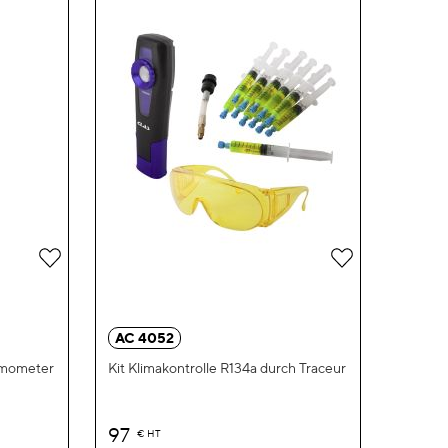
Zur
Zur
Wunschliste
Wunschliste
hinzufügen
hinzufügen
AC 4052
ermometer
Kit Klimakontrolle R134a durch Traceur
97
€
HT