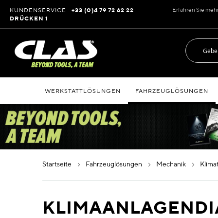
Zum
Erfahren Sie meh
KUNDENSERVICE
+33 (0)4 79 72 62 22
Inhalt
DRÜCKEN 1
springen
WERKSTATTLÖSUNGEN
FAHRZEUGLÖSUNGEN
startseite
fahrzeuglösungen
mechanik
klim
KLIMAANLAGEND