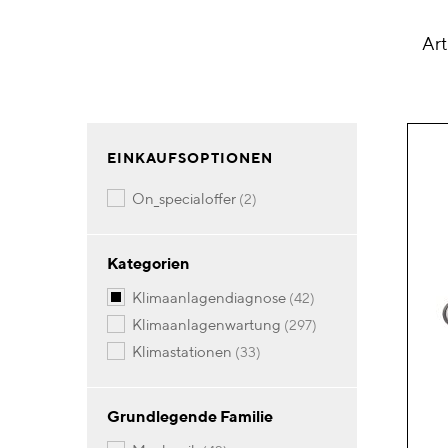
Art
EINKAUFSOPTIONEN
Artikel
on_specialoffer
2
Kategorien
Artikel
klimaanlagendiagnose
42
Artikel
klimaanlagenwartung
297
Artikel
klimastationen
33
Grundlegende Familie