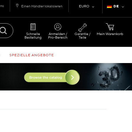
uns
Währung
Sprache
Einen Händler lokalisieren
EURO
DE
Schnelle
Anmelden /
Garantie /
Mein Warenkorb
Bestellung
Pro-Bereich
Teile
N
SPEZIELLE ANGEBOTE