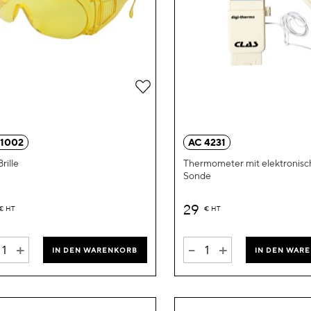
Zur
Wunschliste
hinzufügen
 1002
AC 4231
rille
Thermometer mit elektronisc
Sonde
29
€
HT
€
HT
+
-
+
IN DEN WARENKORB
IN DEN WAR