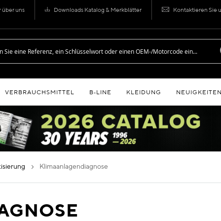
r über uns
Downloads Katalog & Merkblätter
Kontaktieren Sie 
VERBRAUCHSMITTEL
B‑LINE
KLEIDUNG
NEUIGKEITE
atisierung
klimaanlagendiagnose
IAGNOSE