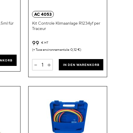
hinzufügen
hinzufügen
AC 4053
,5ml für
Kit Controle Klimaanlage R1234yf per
Traceur
99
€
HT
0,12 €
ENKORB
-
+
IN DEN WARENKORB