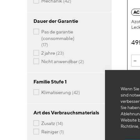
Artikel
mechanik
42
AC
Dauer der Garantie
Azo
Leck
pas de garantie
(consommable)
49
Artikel
17
Artikel
2 jahre
23
-
Artikel
nicht anwendbar
2
Familie Stufe 1
Wenn Sie 
Artikel
klimatisierung
42
sind notw
verbesser
Sie haben 
Art des Verbrauchsmaterials
Ablehnung
Website b
Artikel
zusatz
14
Richtlinie,
Artikel
reiniger
1