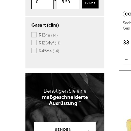
-
SUCHE
CO
Sach
Gasart (clim)
Gas
Artikel
r134a
14
33
Artikel
r1234yf
11
Artikel
r456a
14
-
Benötigen Sie eine
maßgeschneiderte
Ausrüstung
?
SENDEN