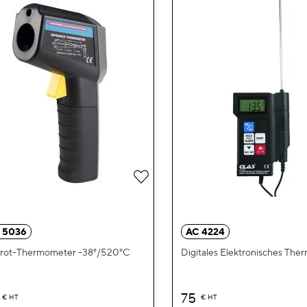
Zur
Wunschliste
hinzufügen
 5036
AC 4224
arot-Thermometer -38°/520°C
Digitales Elektronisches Th
75
€
HT
€
HT