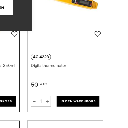
EN
Zur
Zur
Wunschliste
Wunschliste
hinzufügen
hinzufügen
AC 4223
sal 250ml
Digitalthermometer
50
€
HT
-
+
ENKORB
IN DEN WARENKORB