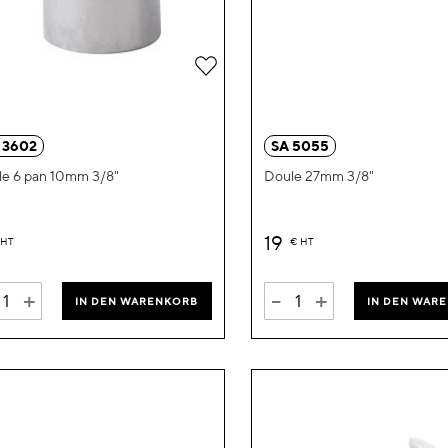
Zur
Wunschliste
hinzufügen
 3602
SA 5055
e 6 pan 10mm 3/8"
Doule 27mm 3/8"
19
HT
€
HT
+
-
+
IN DEN WARENKORB
IN DEN WAR