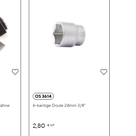
Zur
Zur
Wunschliste
Wunschliste
hinzufügen
hinzufügen
OS 3614
Zähne
6-kantige Doule 24mm 3/8"
2,80
€
HT