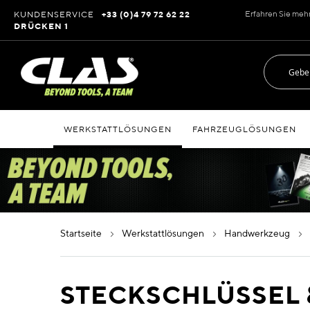
Zum
Erfahren Sie meh
KUNDENSERVICE
+33 (0)4 79 72 62 22
Inhalt
DRÜCKEN 1
springen
WERKSTATTLÖSUNGEN
FAHRZEUGLÖSUNGEN
startseite
werkstattlösungen
handwerkzeug
STECKSCHLÜSSEL 