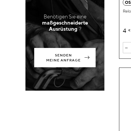
OS
Rel
Benötigen Sie eine
maßgeschneiderte
Ausrüstung
?
4
€
-
SENDEN
MEINE ANFRAGE