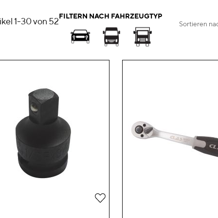
FILTERN NACH FAHRZEUGTYP
ikel
1
-
30
von
52
Sortieren na
Zur
Wunschliste