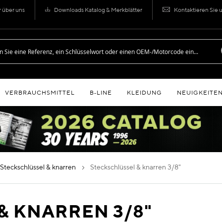
r über uns
Downloads Katalog & Merkblätter
Kontaktieren Sie 
VERBRAUCHSMITTEL
B‑LINE
KLEIDUNG
NEUIGKEITE
steckschlüssel & knarren
steckschlüssel & knarren 3/8"
& KNARREN 3/8"