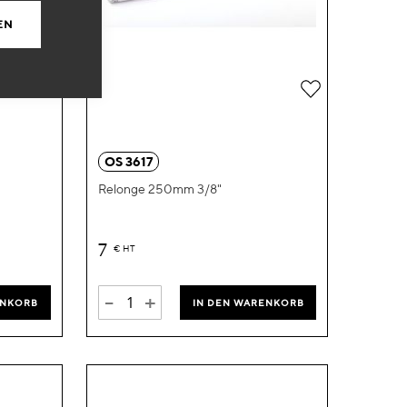
EN
Zur
Zur
Wunschliste
Wunschliste
hinzufügen
hinzufügen
OS 3617
Relonge 250mm 3/8"
7
€
HT
-
+
ENKORB
IN DEN WARENKORB