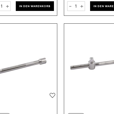
+
-
+
IN DEN WARENKORB
IN DEN WAR
Zur
Wunschliste
hinzufügen