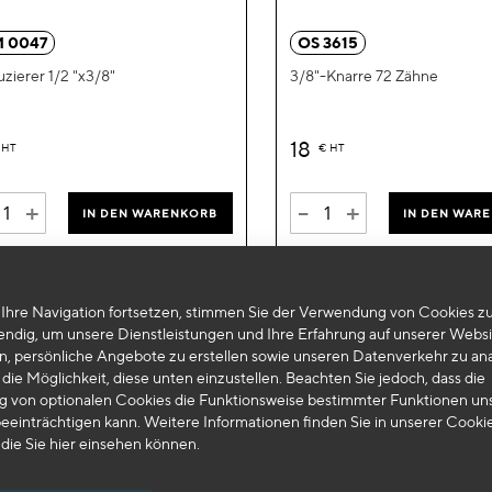
hinzufügen
 0047
OS 3615
zierer 1/2 "x3/8"
3/8"-Knarre 72 Zähne
18
HT
€
HT
+
-
+
IN DEN WARENKORB
IN DEN WAR
Ihre Navigation fortsetzen, stimmen Sie der Verwendung von Cookies zu
endig, um unsere Dienstleistungen und Ihre Erfahrung auf unserer Websi
n, persönliche Angebote zu erstellen sowie unseren Datenverkehr zu ana
die Möglichkeit, diese unten einzustellen. Beachten Sie jedoch, dass die
 von optionalen Cookies die Funktionsweise bestimmter Funktionen un
eeinträchtigen kann. Weitere Informationen finden Sie in unserer Cooki
 die Sie
hier
einsehen können.