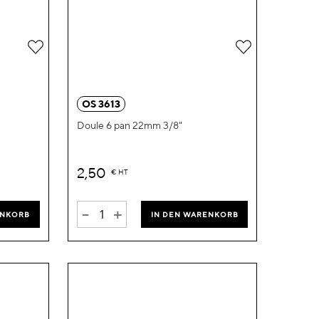
Zur
Zur
Wunschliste
Wunschliste
hinzufügen
hinzufügen
OS 3613
Doule 6 pan 22mm 3/8"
2,50
€
HT
-
+
ENKORB
IN DEN WARENKORB