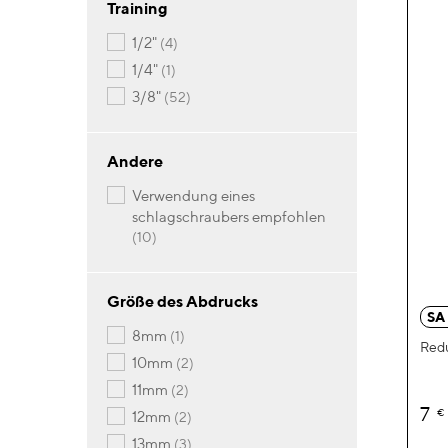
Training
Artikel
1/2"
4
Artikel
1/4"
1
Artikel
3/8"
52
Andere
verwendung eines
schlagschraubers empfohlen
Artikel
10
Größe des Abdrucks
SA
Artikel
8mm
1
Redu
Artikel
10mm
2
Artikel
11mm
2
7
€
Artikel
12mm
2
Artikel
13mm
3