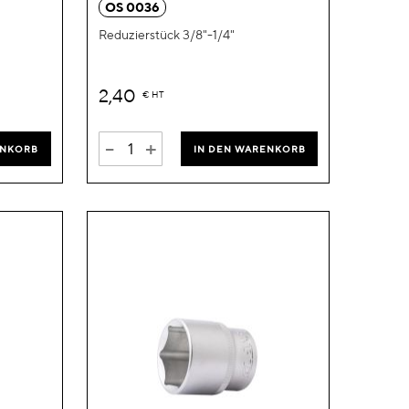
OS 0036
Reduzierstück 3/8"-1/4"
2,40
€
HT
-
+
ENKORB
IN DEN WARENKORB