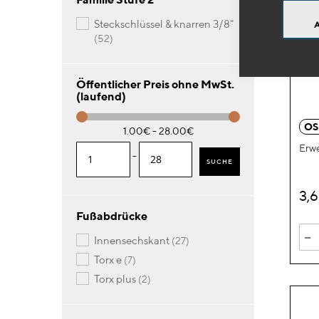
steckschlüssel & knarren 3/8"
Artikel
52
Öffentlicher Preis ohne MwSt.
(laufend)
OS
1.00€ - 28.00€
Erwe
-
SUCHE
3,
Fußabdrücke
-
Artikel
innensechskant
27
Artikel
torx e
7
Artikel
torx plus
2