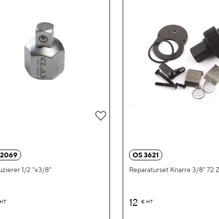
Zur
Wunschliste
hinzufügen
 2069
OS 3621
zierer 1/2 "x3/8"
Reparaturset Knarre 3/8" 72 
12
HT
€
HT