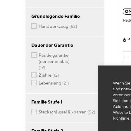
OM
Grundlegende Familie
Redu
Artikel
handwerkzeug
52
6
€
Dauer der Garantie
-
pas de garantie
(consommable)
Artikel
19
Artikel
2 jahre
12
Artikel
lebenslang
Wenn Sie 
21
sind notw
verbesser
Sie haben 
Familie Stufe 1
Ablehnung
Artikel
steckschlüssel & knarren
52
Website b
Richtlinie,
Familie Stufe 2