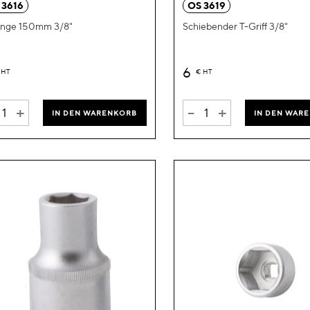
 3616
OS 3619
onge 150mm 3/8"
Schiebender T-Griff 3/8"
6
HT
€
HT
+
-
+
IN DEN WARENKORB
IN DEN WAR