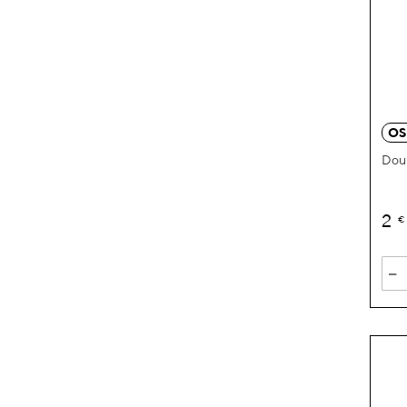
OS
Doul
2
€
-