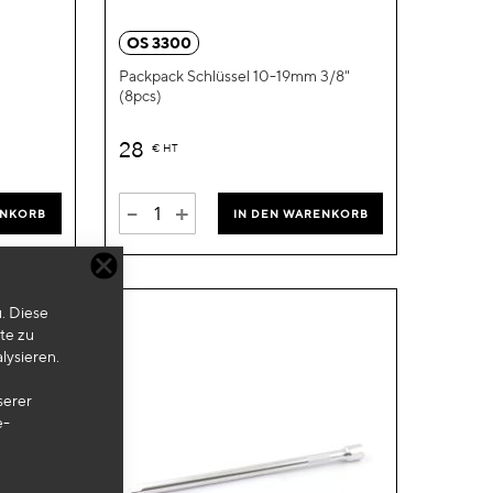
hinzufügen
hinzufügen
OS 3300
Packpack Schlüssel 10-19mm 3/8"
(8pcs)
28
€
HT
-
+
ENKORB
IN DEN WARENKORB
. Diese
te zu
lysieren.
serer
e-