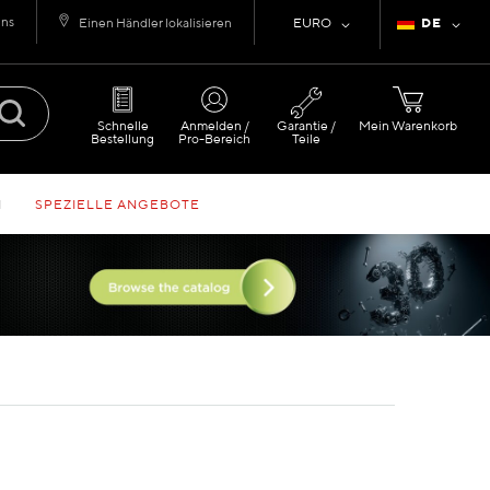
uns
Währung
Sprache
Einen Händler lokalisieren
EURO
DE
Schnelle
Anmelden /
Garantie /
Mein Warenkorb
Bestellung
Pro-Bereich
Teile
N
SPEZIELLE ANGEBOTE