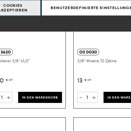
COOKIES
BENUTZERDEFINIERTE EINSTELLUNG
AKZEPTIEREN
Zur
Wunschliste
hinzufügen
 3620
OS 0030
iterer 3/8 "x1/2"
3/8"-Knarre 72 Zähne
60
13
€
HT
€
HT
+
-
+
IN DEN WARENKORB
IN DEN WAR