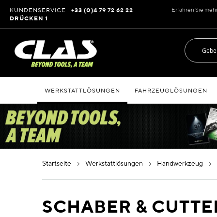
Zum
Erfahren Sie meh
KUNDENSERVICE
+33 (0)4 79 72 62 22
Inhalt
DRÜCKEN 1
springen
WERKSTATTLÖSUNGEN
FAHRZEUGLÖSUNGEN
startseite
werkstattlösungen
handwerkzeug
SCHABER & CUTTE