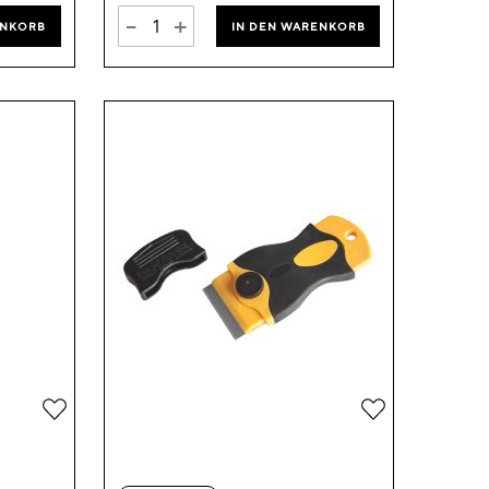
-
+
ENKORB
IN DEN WARENKORB
Zur
Zur
Wunschliste
Wunschliste
hinzufügen
hinzufügen