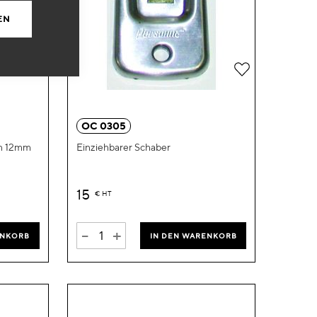
EN
Zur
Zur
Wunschliste
Wunschliste
hinzufügen
hinzufügen
OC 0305
en 12mm
Einziehbarer Schaber
15
€
HT
-
+
ENKORB
IN DEN WARENKORB