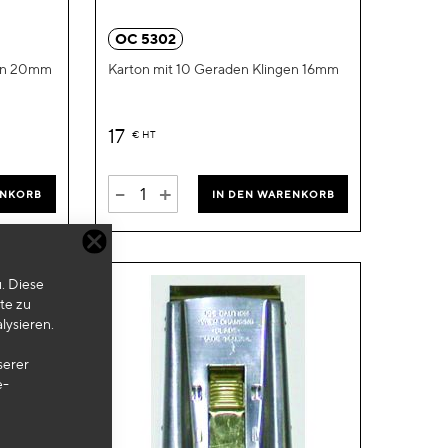
hinzufügen
hinzufügen
OC 5302
gen 20mm
Karton mit 10 Geraden Klingen 16mm
17
€
HT
-
+
ENKORB
IN DEN WARENKORB
. Diese
te zu
lysieren.
serer
e-