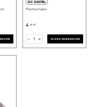
OC 0307BL
6mm
Plastikschaber
4
€
HT
-
+
ENKORB
IN DEN WARENKORB