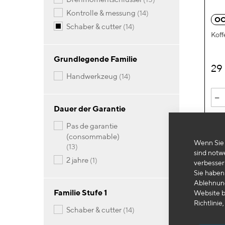
Artikel
kontrolle & messung
14
OC
Artikel
schaber & cutter
14
Koff
Grundlegende Familie
29
Artikel
handwerkzeug
14
-
Dauer der Garantie
pas de garantie
(consommable)
Wenn Sie 
Artikel
13
sind notw
Artikel
2 jahre
1
verbesser
Sie haben 
Ablehnung
Familie Stufe 1
Website b
Richtlinie,
Artikel
schaber & cutter
14