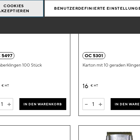
COOKIES
BENUTZERDEFINIERTE EINSTELLUNG
AKZEPTIEREN
Zur
Wunschliste
hinzufügen
 5497
OC 5301
berklingen 100 Stück
Karton mit 10 geraden Kling
0
16
€
HT
€
HT
+
-
+
IN DEN WARENKORB
IN DEN WAR