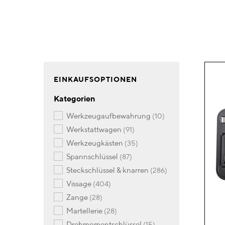
EINKAUFSOPTIONEN
Kategorien
Artikel
werkzeugaufbewahrung
10
Artikel
werkstattwagen
91
Artikel
werkzeugkästen
35
Artikel
spannschlüssel
87
Artikel
steckschlüssel & knarren
286
Artikel
vissage
404
Artikel
zange
28
Artikel
martellerie
28
Artikel
drehmomentschlüssel
15