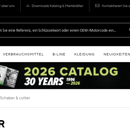
r über uns
Downloads Katalog & Merkblätter
Kontaktieren Sie 
VERBRAUCHSMITTEL
B‑LINE
KLEIDUNG
NEUIGKEITE
schaber & cutter
R