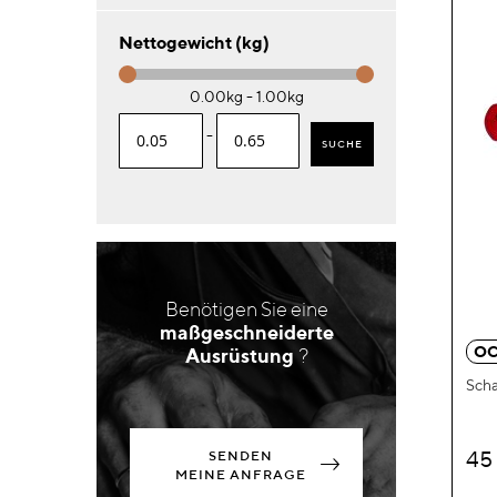
Nettogewicht (kg)
0.00kg - 1.00kg
-
SUCHE
Benötigen Sie eine
maßgeschneiderte
OC
Ausrüstung
?
Scha
45
SENDEN
MEINE ANFRAGE