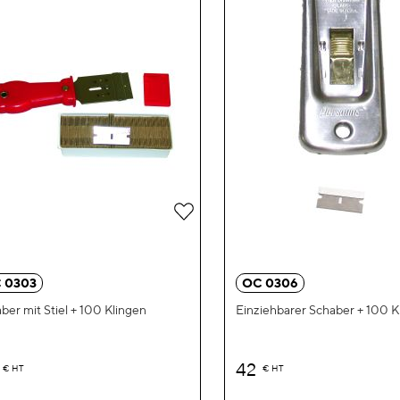
Zur
Wunschliste
hinzufügen
 0303
OC 0306
ber mit Stiel + 100 Klingen
Einziehbarer Schaber + 100 K
42
€
HT
€
HT