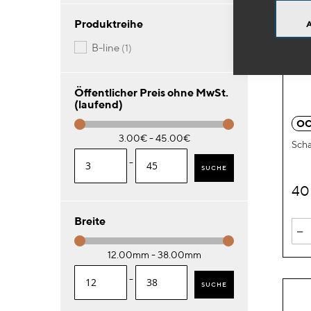
Produktreihe
Artikel
b-line
1
Öffentlicher Preis ohne MwSt.
(laufend)
OC
3.00€ - 45.00€
Scha
-
SUCHE
4
Breite
-
12.00mm - 38.00mm
-
SUCHE