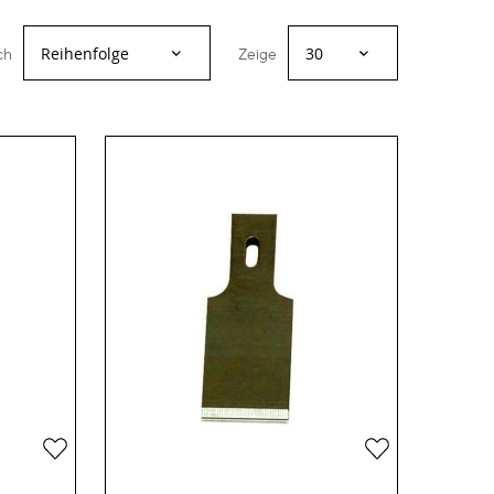
ch
Zeige
Zur
Zur
Wunschliste
Wunschliste