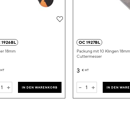
Zur
Wunschliste
hinzufügen
 1926BL
OC 1927BL
ter 18mm
Packung mit 10 Klingen 18mm
Cuttermesser
3
HT
€
HT
+
-
+
IN DEN WARENKORB
IN DEN WAR