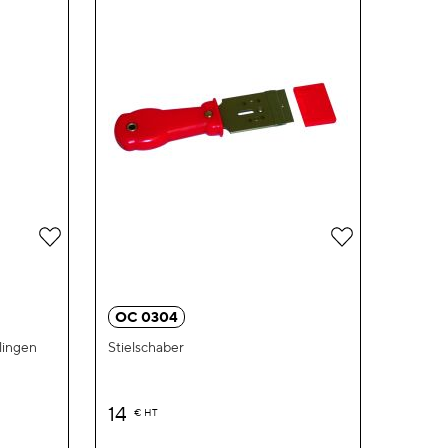
Zur
Zur
Wunschliste
Wunschliste
hinzufügen
hinzufügen
OC 0304
lingen
Stielschaber
14
€
HT