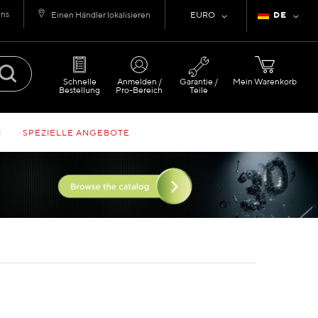
uns
Währung
Sprache
Einen Händler lokalisieren
EURO
DE
Schnelle
Anmelden /
Garantie /
Mein Warenkorb
Bestellung
Pro-Bereich
Teile
N
SPEZIELLE ANGEBOTE