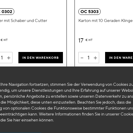
hinzufügen
 0302
OC 5303
er mit Schaber und Cutter
Karton mit 10 Geraden Klin
17
€
HT
€
HT
+
-
+
IN DEN WARENKORB
IN DEN WAR
Ihre Navigation fortsetzen, stimmen Sie der Verwendung von Cookies zu
endig, um unsere Dienstleistungen und Ihre Erfahrung auf unserer Websi
n, persönliche Angebote zu erstellen sowie unseren Datenverkehr zu ana
die Möglichkeit, diese unten einzustellen. Beachten Sie jedoch, dass die
 von optionalen Cookies die Funktionsweise bestimmter Funktionen un
eeinträchtigen kann. Weitere Informationen finden Sie in unserer Cooki
 die Sie
hier
einsehen können.