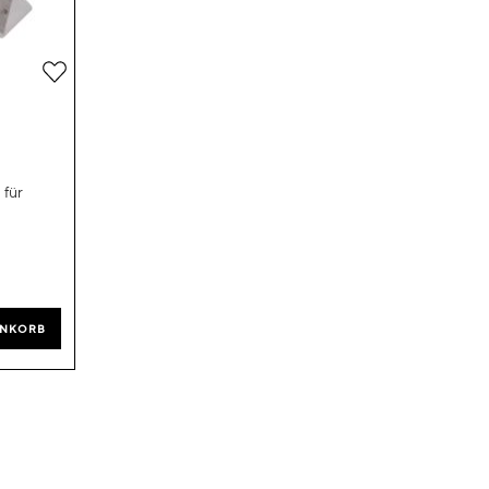
Zur
Wunschliste
hinzufügen
 für
ENKORB