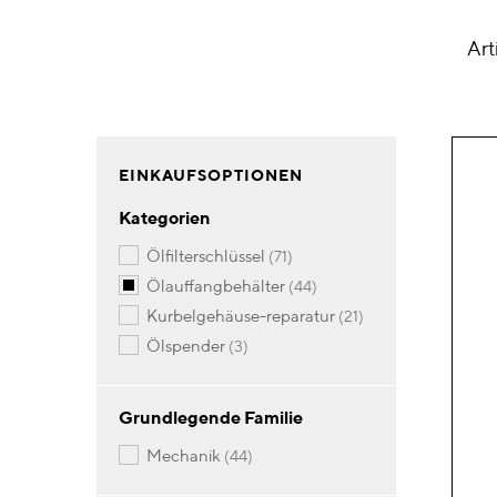
Art
EINKAUFSOPTIONEN
Kategorien
Artikel
ölfilterschlüssel
71
Artikel
ölauffangbehälter
44
Artikel
kurbelgehäuse-reparatur
21
Artikel
ölspender
3
Grundlegende Familie
Artikel
mechanik
44