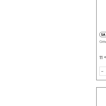
SA
Git
11
€
-