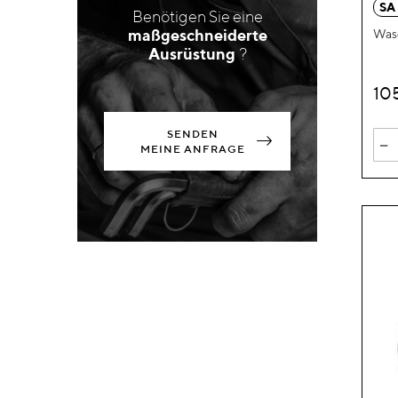
SA
Benötigen Sie eine
maßgeschneiderte
Was
Ausrüstung
?
10
SENDEN
-
MEINE ANFRAGE