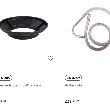
Zur
Wunschliste
hinzufügen
 0089
SA 0759
kenverlängerung Ø590mm
Abflussrohr
40
€
HT
€
HT