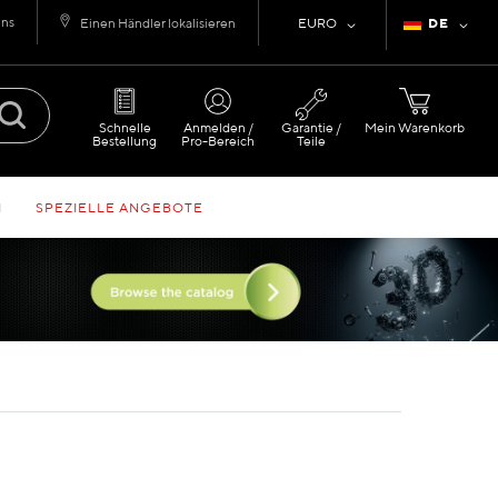
uns
Währung
Sprache
Einen Händler lokalisieren
EURO
DE
Schnelle
Anmelden /
Garantie /
Mein Warenkorb
Bestellung
Pro-Bereich
Teile
N
SPEZIELLE ANGEBOTE