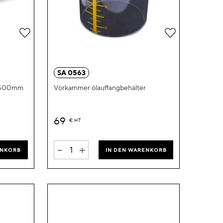
Zur
Zur
Wunschliste
Wunschliste
hinzufügen
hinzufügen
SA 0563
.1500mm
Vorkammer ölauffangbehälter
69
€
HT
-
+
ENKORB
IN DEN WARENKORB