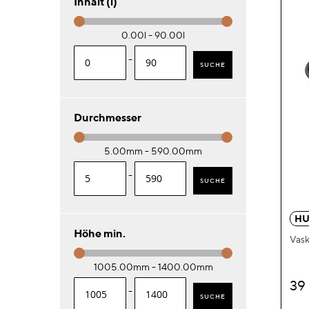
Inhalt (l)
0.00l - 90.00l
-
SUCHE
Durchmesser
5.00mm - 590.00mm
-
SUCHE
HU
Höhe min.
Vas
1005.00mm - 1400.00mm
39
-
SUCHE