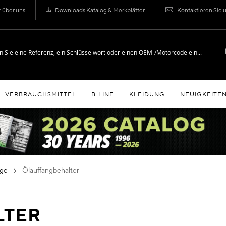
r über uns
Downloads Katalog & Merkblätter
Kontaktieren Sie 
VERBRAUCHSMITTEL
B‑LINE
KLEIDUNG
NEUIGKEITE
nge
ölauffangbehälter
LTER