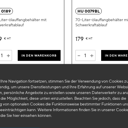
hinzufügen
 0189
HU 0079BL
iter-ölauffangbehälter mit
70-Liter-ölauffangbehälter mi
erkraftablauf
Schwerkraftablauf
9
179
€
HT
€
HT
+
-
+
IN DEN WARENKORB
IN DEN WAR
Ihre Navigation fortsetzen, stimmen Sie der Verwendung von Cookies zu
endig, um unsere Dienstleistungen und Ihre Erfahrung auf unserer Websi
n, persönliche Angebote zu erstellen sowie unseren Datenverkehr zu ana
die Möglichkeit, diese unten einzustellen. Beachten Sie jedoch, dass die
 von optionalen Cookies die Funktionsweise bestimmter Funktionen un
eeinträchtigen kann. Weitere Informationen finden Sie in unserer Cooki
 die Sie
hier
einsehen können.