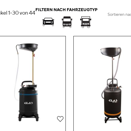
FILTERN NACH FAHRZEUGTYP
ikel
1
-
30
von
44
Sortieren na
Zur
Wunschliste