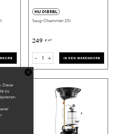
hinzufügen
hinzufügen
HU 0185BL
t
Saug-Ölsammler 25l
249
€
HT
-
+
ENKORB
IN DEN WARENKORB
. Diese
te zu
lysieren.
serer
e-