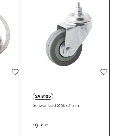
Zur
Zur
Wunschliste
Wunschliste
hinzufügen
hinzufügen
SA 8125
Schwenkrad Ø65x21mm
19
€
HT