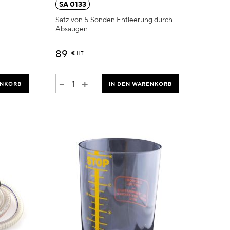
SA 0133
Satz von 5 Sonden Entleerung durch
Absaugen
89
€
HT
-
+
ENKORB
IN DEN WARENKORB