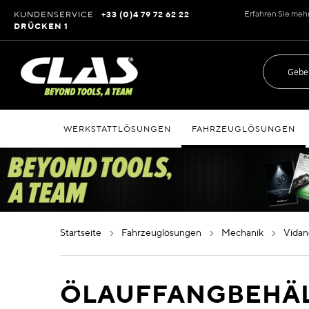
Zum
Erfahren Sie meh
KUNDENSERVICE
+33 (0)4 79 72 62 22
Inhalt
DRÜCKEN 1
springen
WERKSTATTLÖSUNGEN
FAHRZEUGLÖSUNGEN
startseite
fahrzeuglösungen
mechanik
vida
ÖLAUFFANGBEHÄ