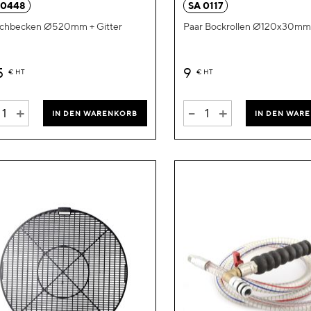
 0448
SA 0117
chbecken Ø520mm + Gitter
Paar Bockrollen Ø120x30mm
5
9
€
HT
€
HT
+
-
+
IN DEN WARENKORB
IN DEN WAR