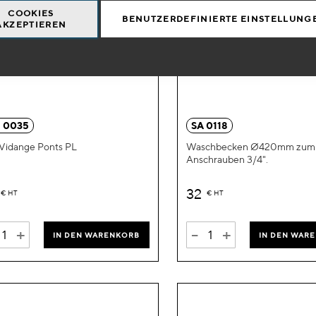
COOKIES
BENUTZERDEFINIERTE EINSTELLUNG
AKZEPTIEREN
Zur
Wunschliste
hinzufügen
 0035
SA 0118
Vidange Ponts PL
Waschbecken Ø420mm zum
Anschrauben 3/4".
32
€
HT
€
HT
+
-
+
IN DEN WARENKORB
IN DEN WAR