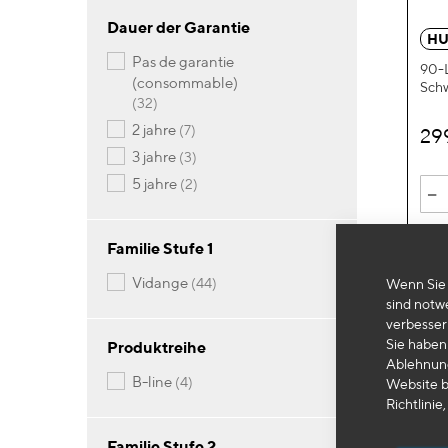
Dauer der Garantie
HU
pas de garantie
90-L
(consommable)
Schw
Artikel
32
Artikel
2 jahre
7
29
Artikel
3 jahre
3
Artikel
5 jahre
2
-
Familie Stufe 1
Artikel
vidange
44
Wenn Sie 
sind notw
verbesser
Sie haben 
Produktreihe
Ablehnung
Artikel
b-line
4
Website b
Richtlinie,
Familie Stufe 2