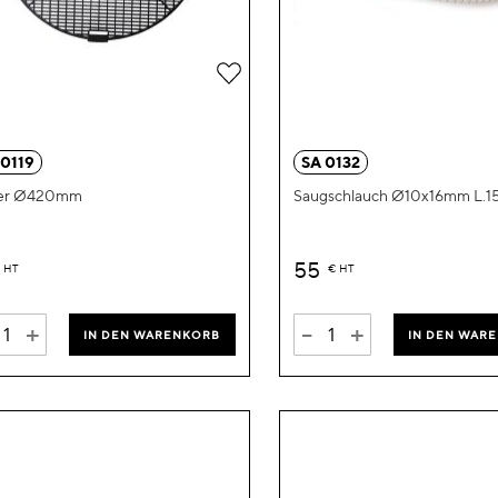
Zur
Wunschliste
hinzufügen
 0119
SA 0132
ter Ø420mm
Saugschlauch Ø10x16mm L
55
HT
€
HT
+
-
+
IN DEN WARENKORB
IN DEN WAR