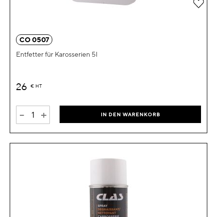
Zur 
CO 0507
Entfetter für Karosserien 5l
26
€
HT
-
+
IN DEN WARENKORB