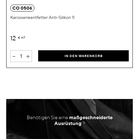
CO 0506
Karosserieentfetter Anti-Silikon 1l
12
€
HT
-
+
IN DEN WARENKORB
Benötigen Sie eine
maßgeschneiderte
Ausrüstung
?