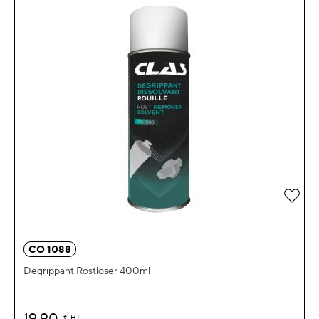
Zur 
CO 1088
Degrippant Rostlöser 400ml
19,90
€
HT