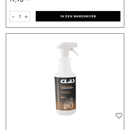
-
+
IN DEN WARENKORB
Zur 