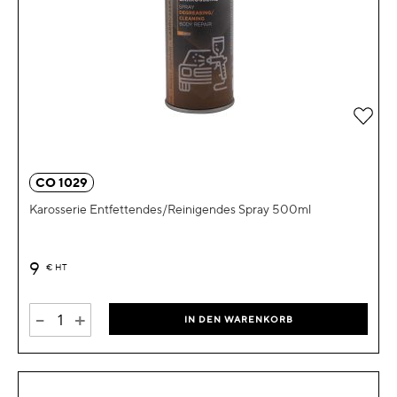
Zur 
CO 1029
Karosserie Entfettendes/Reinigendes Spray 500ml
9
€
HT
-
+
IN DEN WARENKORB