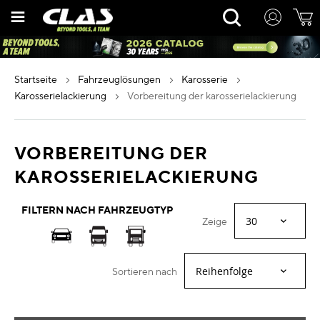
Zum
Rechercher
Inhalt
springen
startseite
fahrzeuglösungen
karosserie
karosserielackierung
vorbereitung der karosserielackierung
VORBEREITUNG DER
KAROSSERIELACKIERUNG
FILTERN NACH FAHRZEUGTYP
Zeige
Sortieren nach