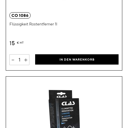
CO 1086
Flüssigkeit Rostentferner 1l
15
€
HT
-
+
IN DEN WARENKORB