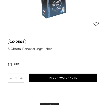
Zur 
CO 0504
5 Chrom-Renovierungstücher
14
€
HT
-
+
IN DEN WARENKORB