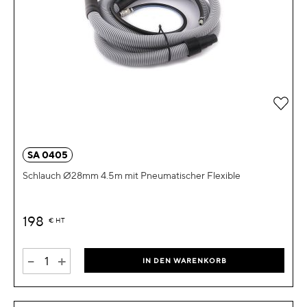
Zur 
SA 0405
Schlauch Ø28mm 4.5m mit Pneumatischer Flexible
198
€
HT
-
+
IN DEN WARENKORB