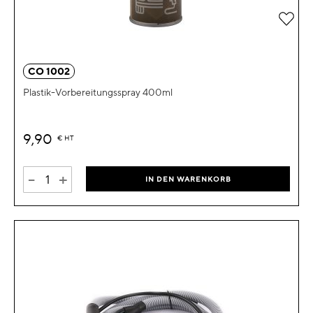
Zur 
CO 1002
Plastik-Vorbereitungsspray 400ml
9,90
€
HT
-
+
IN DEN WARENKORB