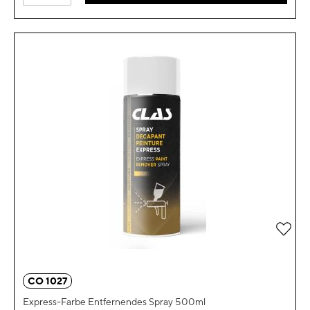
Zur 
CO 1027
Express-Farbe Entfernendes Spray 500ml