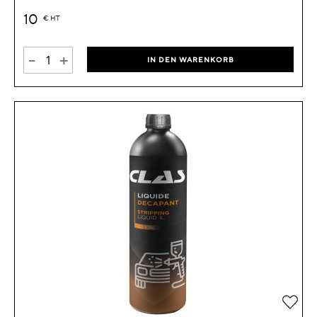
10
€
HT
-
+
IN DEN WARENKORB
Zur 