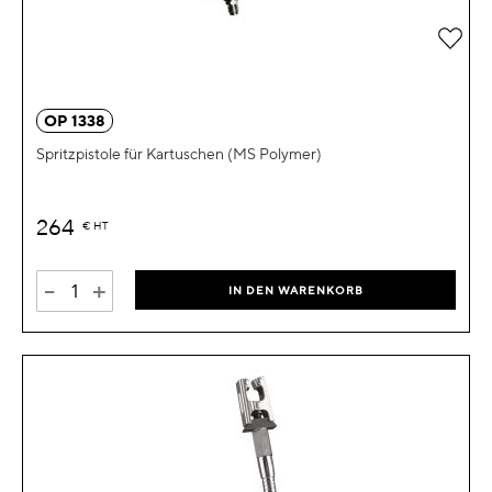
Zur 
OP 1338
Spritzpistole für Kartuschen (MS Polymer)
264
€
HT
-
+
IN DEN WARENKORB