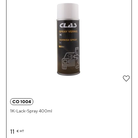
Zur 
CO 1004
1K-Lack-Spray 400ml
11
€
HT