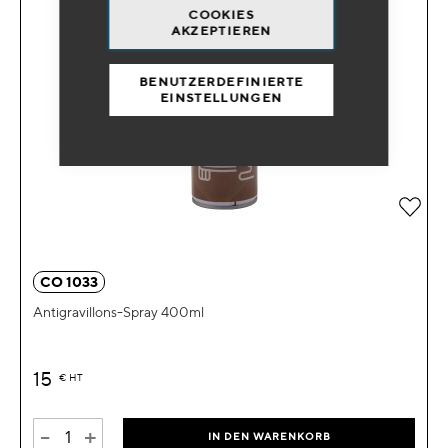
COOKIES
AKZEPTIEREN
BENUTZERDEFINIERTE
EINSTELLUNGEN
Zur 
CO 1033
Antigravillons-Spray 400ml
15
€
HT
-
+
IN DEN WARENKORB