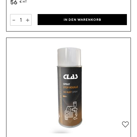
56
€
HT
-
+
IN DEN WARENKORB
Zur 