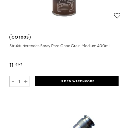
Zur 
CO 1003
Strukturierendes Spray Pare Choc Grain Medium 400ml
11
€
HT
-
+
IN DEN WARENKORB