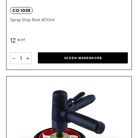
CO 1035
Spray Stop Rost 400ml
12
€
HT
-
+
IN DEN WARENKORB