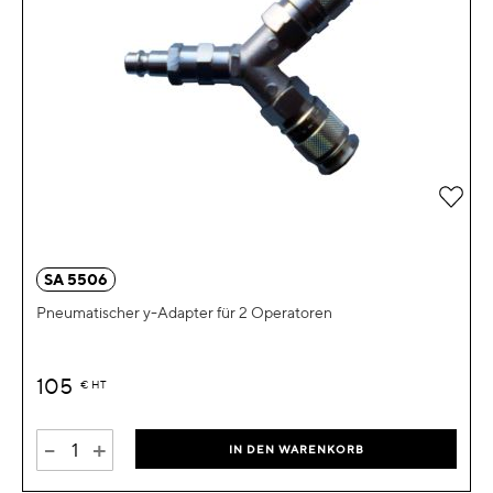
Zur 
SA 5506
Pneumatischer y-Adapter für 2 Operatoren
105
€
HT
-
+
IN DEN WARENKORB