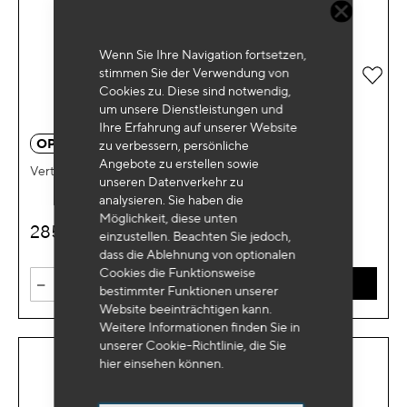
Wenn Sie Ihre Navigation fortsetzen,
stimmen Sie der Verwendung von
Zur 
Cookies zu. Diese sind notwendig,
um unsere Dienstleistungen und
Ihre Erfahrung auf unserer Website
OP 1213
zu verbessern, persönliche
Angebote zu erstellen sowie
Vertikale Schleifmaschine Ø150mm
unseren Datenverkehr zu
analysieren. Sie haben die
Möglichkeit, diese unten
285
€
HT
einzustellen. Beachten Sie jedoch,
dass die Ablehnung von optionalen
Cookies die Funktionsweise
-
+
IN DEN WARENKORB
bestimmter Funktionen unserer
Website beeinträchtigen kann.
Weitere Informationen finden Sie in
unserer Cookie-Richtlinie, die Sie
hier
einsehen können.