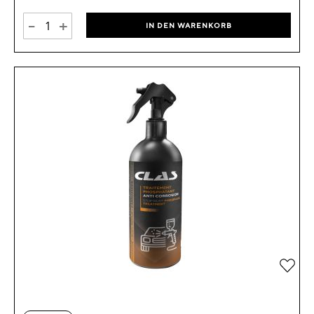
-
+
IN DEN WARENKORB
Zur 