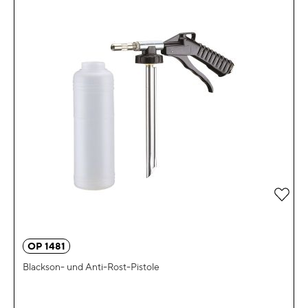
Zur 
OP 1481
Blackson- und Anti-Rost-Pistole