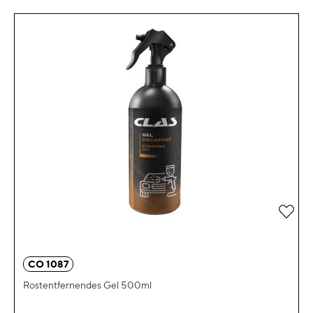
Zur 
CO 1087
Rostentfernendes Gel 500ml