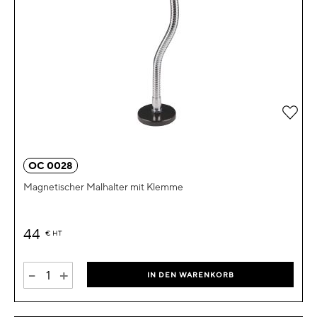
Zur 
OC 0028
Magnetischer Malhalter mit Klemme
44
€
HT
-
+
IN DEN WARENKORB