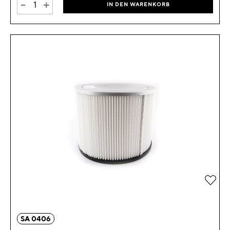
-
+
IN DEN WARENKORB
Zur 
SA 0406