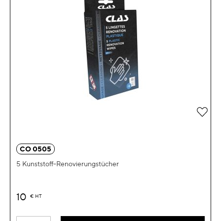
Zur 
CO 0505
5 Kunststoff-Renovierungstücher
10
€
HT