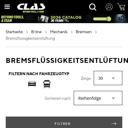
Zum
Rechercher
Inhalt
springen
startseite
b-line
mechanik
bremsen
bremsflüssigkeitsentlüftung
BREMSFLÜSSIGKEITSENTLÜFTU
FILTERN NACH FAHRZEUGTYP
Zeige
Sortieren nach
FILTRER