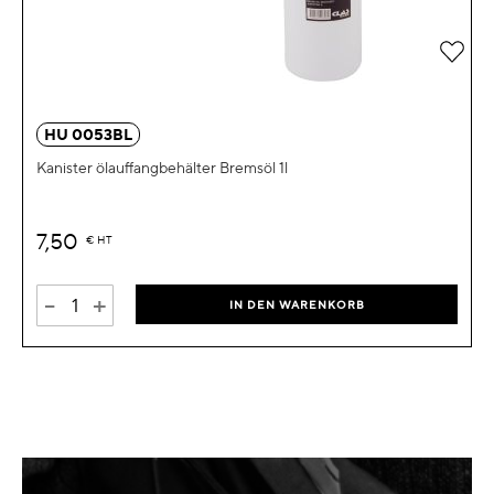
Zur 
HU 0053BL
Kanister ölauffangbehälter Bremsöl 1l
7,50
€
HT
-
+
IN DEN WARENKORB