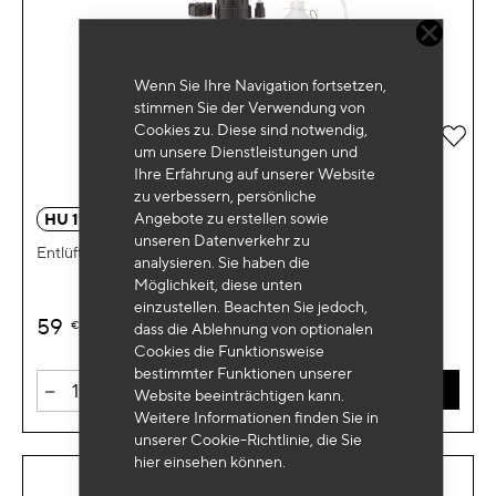
Wenn Sie Ihre Navigation fortsetzen,
stimmen Sie der Verwendung von
Cookies zu. Diese sind notwendig,
Zur 
um unsere Dienstleistungen und
Ihre Erfahrung auf unserer Website
zu verbessern, persönliche
Angebote zu erstellen sowie
HU 1130BL
unseren Datenverkehr zu
Entlüfter Bremse und Kupplung Manuell 3l
analysieren. Sie haben die
Möglichkeit, diese unten
einzustellen. Beachten Sie jedoch,
59
€
HT
dass die Ablehnung von optionalen
Cookies die Funktionsweise
bestimmter Funktionen unserer
-
+
IN DEN WARENKORB
Website beeinträchtigen kann.
Weitere Informationen finden Sie in
unserer Cookie-Richtlinie, die Sie
hier
einsehen können.