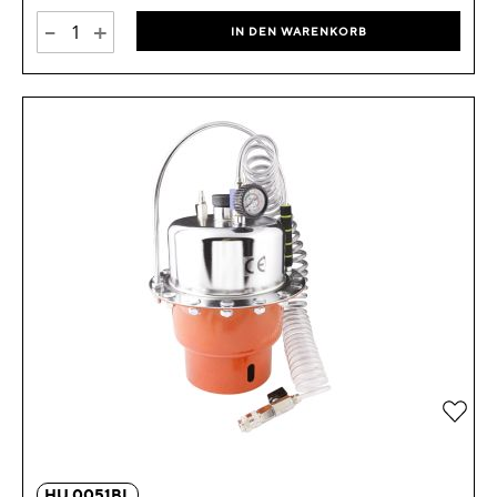
-
+
IN DEN WARENKORB
Zur 
HU 0051BL