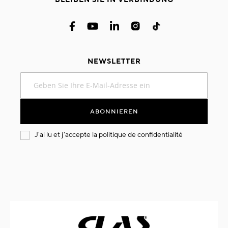
NEWSLETTER
Melden
Sie
sich
für
ABONNIEREN
unseren
Newsletter
J'ai lu et j'accepte la
politique de confidentialité
an: