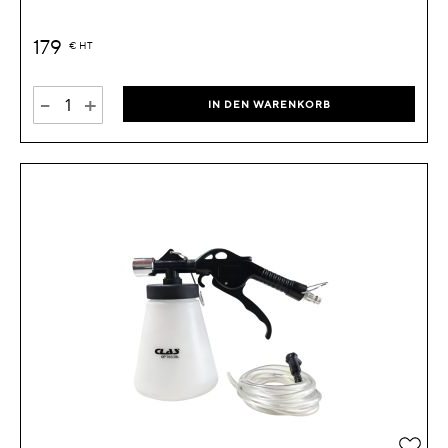
179
€
HT
-
+
IN DEN WARENKORB
Zur 