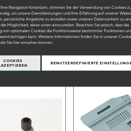
Ihre Navigation fortsetzen, stimmen Sie der Verwendung von Cookies zu
hinzufügen
 5503
AC 0110
endig, um unsere Dienstleistungen und Ihre Erfahrung auf unserer Websi
n, persönliche Angebote zu erstellen sowie unseren Datenverkehr zu ana
ne 3 Zimmer
Diagrammkarten Benzin 50 S
die Möglichkeit, diese unten einzustellen. Beachten Sie jedoch, dass die
 von optionalen Cookies die Funktionsweise bestimmter Funktionen un
eeinträchtigen kann. Weitere Informationen finden Sie in unserer Cooki
25
€
HT
€
HT
 die Sie
hier
einsehen können.
+
-
+
IN DEN WARENKORB
IN DEN WAR
COOKIES
BENUTZERDEFINIERTE EINSTELLUNG
AKZEPTIEREN