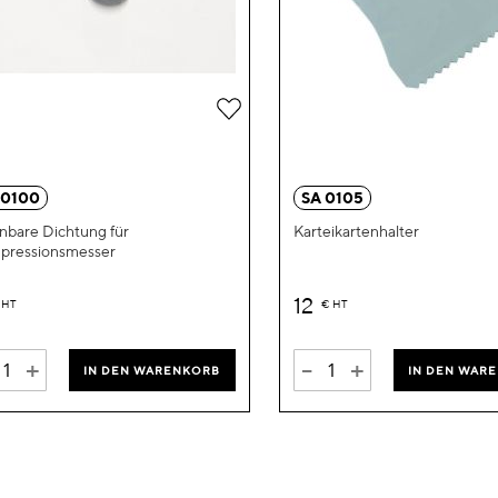
Zur
Wunschliste
hinzufügen
 0100
SA 0105
bare Dichtung für
Karteikartenhalter
pressionsmesser
12
HT
€
HT
+
-
+
IN DEN WARENKORB
IN DEN WAR