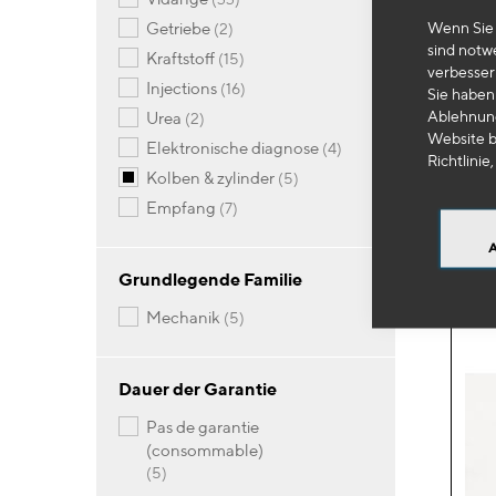
Artikel
Wenn Sie 
getriebe
2
SA
sind notw
Artikel
kraftstoff
15
verbesser
Stei
Artikel
injections
16
Sie haben 
Ablehnung
Artikel
urea
2
Website b
31
Artikel
elektronische diagnose
4
Richtlinie,
Artikel
kolben & zylinder
5
Artikel
-
empfang
7
Grundlegende Familie
Artikel
mechanik
5
Dauer der Garantie
pas de garantie
(consommable)
Artikel
5