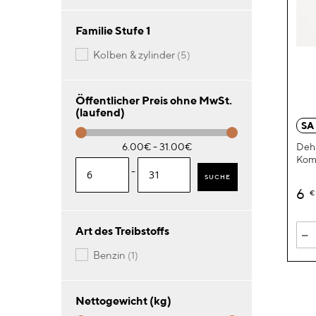
Familie Stufe 1
Artikel
kolben & zylinder
5
Öffentlicher Preis ohne MwSt.
(laufend)
SA
Dehn
6.00€ - 31.00€
Kom
-
SUCHE
6
€
-
Art des Treibstoffs
Artikel
benzin
1
Nettogewicht (kg)