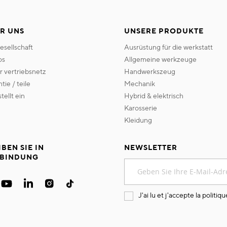
R UNS
UNSERE PRODUKTE
gesellschaft
ausrüstung für die werkstatt
os
allgemeine werkzeuge
er vertriebsnetz
handwerkszeug
ntie / teile
mechanik
 stellt ein
hybrid & elektrisch
karosserie
kleidung
IBEN SIE IN
NEWSLETTER
BINDUNG
Melden
Sie
sich
für
J'ai lu et j'accepte la
politiqu
unseren
Newsletter
an: