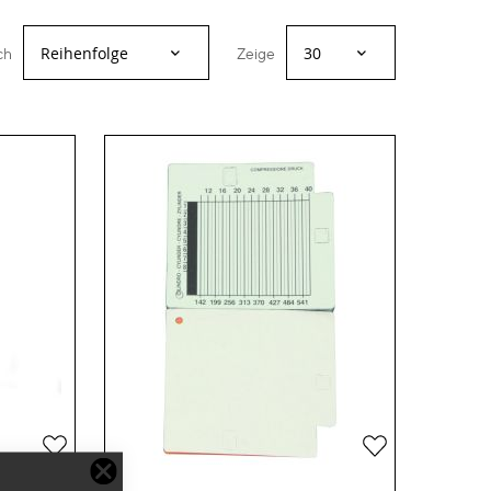
ch
Zeige
Zur
Zur
Wunschliste
Wunschliste