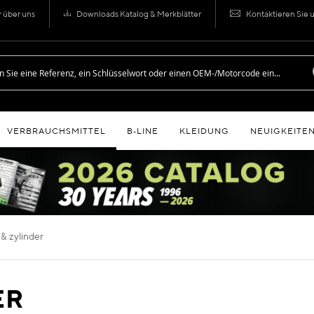
r über uns
Downloads Katalog & Merkblätter
Kontaktieren Sie 
VERBRAUCHSMITTEL
B‑LINE
KLEIDUNG
NEUIGKEITE
 & zylinder
ER