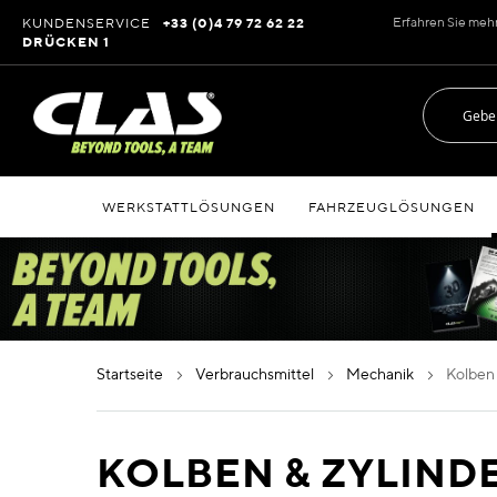
Zum
Erfahren Sie meh
KUNDENSERVICE
+33 (0)4 79 72 62 22
Inhalt
DRÜCKEN 1
springen
WERKSTATTLÖSUNGEN
FAHRZEUGLÖSUNGEN
startseite
verbrauchsmittel
mechanik
kolben
KOLBEN & ZYLIND