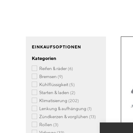
EINKAUFSOPTIONEN
Kategorien
Artikel
reifen & räder
6
Artikel
bremsen
9
Artikel
kühlflüssigkeit
5
Artikel
starten & laden
2
Artikel
klimatisierung
202
Artikel
lenkung & aufhängung
1
Artikel
zündkerzen & vorglühen
13
Artikel
rollen
3
Artikel
vidange
33