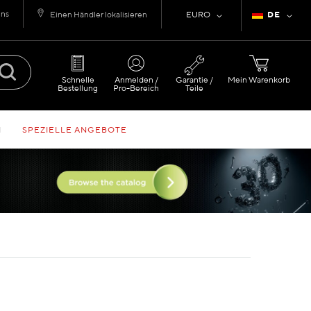
uns
Währung
Sprache
Einen Händler lokalisieren
EURO
DE
Schnelle
Anmelden /
Garantie /
Mein Warenkorb
Bestellung
Pro-Bereich
Teile
N
SPEZIELLE ANGEBOTE