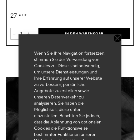
27
€
HT
-
+
IN DEN WARENKORB
Wenn Sie Ihre Navigation fortsetzen,
stimmen Sie der Verwendung von
Cookies zu. Diese sind notwendig,
um unsere Dienstleistungen und
Ihre Erfahrung auf unserer Website
zu verbessern, persönliche
Angebote zu erstellen sowie
Benötigen Sie eine
maßgeschneiderte
unseren Datenverkehr zu
Ausrüstung
?
analysieren. Sie haben die
Möglichkeit, diese unten
einzustellen. Beachten Sie jedoch,
dass die Ablehnung von optionalen
Cookies die Funktionsweise
SENDEN
bestimmter Funktionen unserer
MEINE ANFRAGE