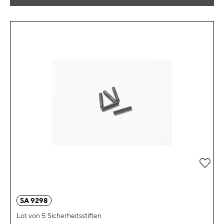
Zur 
SA 9298
Lot von 5 Sicherheitsstiften