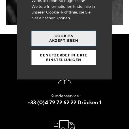
Website beeinträchtigen kann.
Weitere Informationen finden Sie in
unserer Cookie-Richtlinie, die Sie
hier
einsehen können.
COOKIES
AKZEPTIEREN
BESTELLEN SIE
BENUTZERDEFINIERTE
IN ALLER RUHE
EINSTELLUNGEN
Kundenservice
+33 (0)4 79 72 62 22 Drücken 1