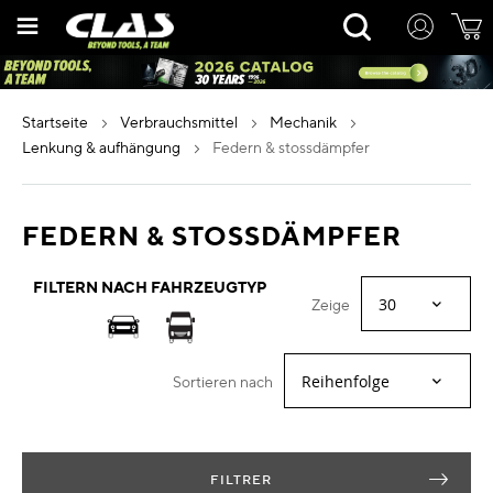
Zum
Rechercher
Inhalt
springen
startseite
verbrauchsmittel
mechanik
lenkung & aufhängung
federn & stossdämpfer
FEDERN & STOSSDÄMPFER
FILTERN NACH FAHRZEUGTYP
Zeige
Sortieren nach
FILTRER