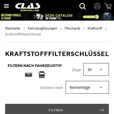
Zum
Rechercher
Inhalt
springen
startseite
fahrzeuglösungen
mechanik
kraftstoff
kraftstofffilterschlüssel
KRAFTSTOFFFILTERSCHLÜSSEL
FILTERN NACH FAHRZEUGTYP
Zeige
Sortieren nach
FILTRER