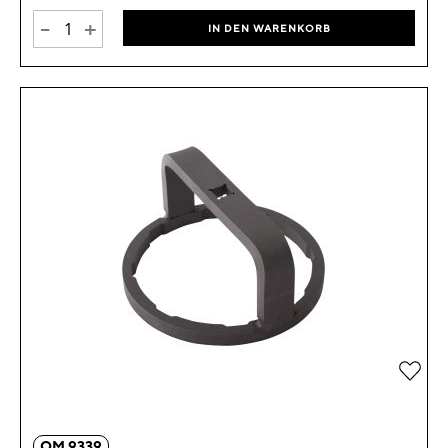
-
+
IN DEN WARENKORB
Zur 
OM 9339