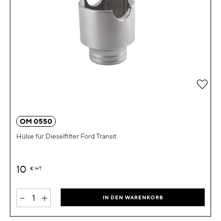
Zur 
OM 0550
Hülse für Dieselfilter Ford Transit
10
€
HT
-
+
IN DEN WARENKORB