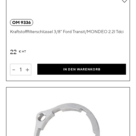
OM 9336
Kraftstofffilterschlüssel 3/8" Ford Transit/MONDEO 2.2l Tdci
22
€
HT
-
+
IN DEN WARENKORB