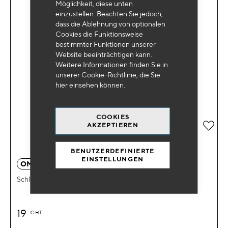
Möglichkeit, diese unten
einzustellen. Beachten Sie jedoch,
dass die Ablehnung von optionalen
Cookies die Funktionsweise
bestimmter Funktionen unserer
Website beeinträchtigen kann.
Weitere Informationen finden Sie in
unserer Cookie-Richtlinie, die Sie
hier
einsehen können.
COOKIES
Zur 
AKZEPTIEREN
BENUTZERDEFINIERTE
EINSTELLUNGEN
OM 9267
Schlüssel für Kraftstofffilter Ø108mm 46 Pans 3/8".
19
€
HT