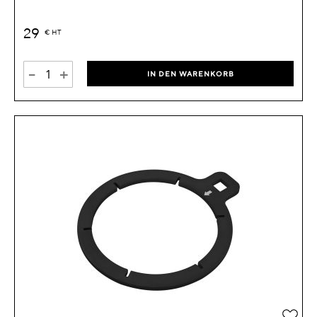
29
€
HT
-
+
IN DEN WARENKORB
Zur 