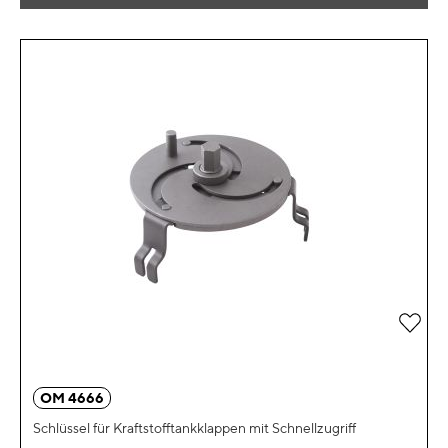
Zur 
OM 4666
Schlüssel für Kraftstofftankklappen mit Schnellzugriff