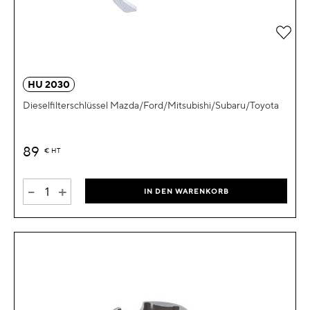
Zur 
HU 2030
Dieselfilterschlüssel Mazda/Ford/Mitsubishi/Subaru/Toyota
89
€
HT
-
+
IN DEN WARENKORB