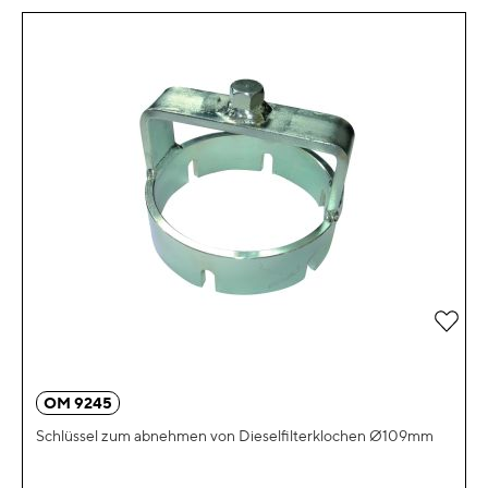
Zur 
OM 9245
Schlüssel zum abnehmen von Dieselfilterklochen Ø109mm