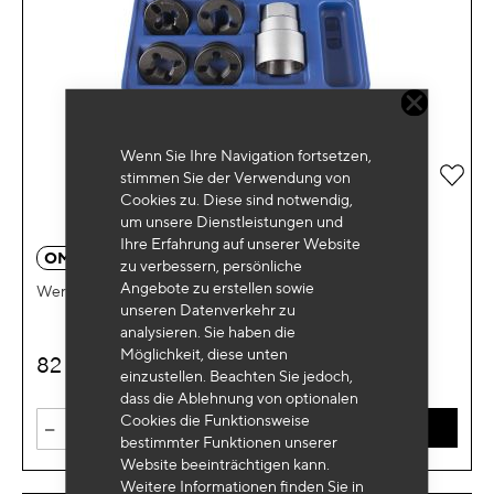
Wenn Sie Ihre Navigation fortsetzen,
Zur 
stimmen Sie der Verwendung von
Cookies zu. Diese sind notwendig,
um unsere Dienstleistungen und
Ihre Erfahrung auf unserer Website
OM 9311
zu verbessern, persönliche
Angebote zu erstellen sowie
Werkzeug zur Reparatur von Bolzen an PL-Rädern
unseren Datenverkehr zu
analysieren. Sie haben die
Möglichkeit, diese unten
82
€
HT
einzustellen. Beachten Sie jedoch,
dass die Ablehnung von optionalen
Cookies die Funktionsweise
-
+
IN DEN WARENKORB
bestimmter Funktionen unserer
Website beeinträchtigen kann.
Weitere Informationen finden Sie in