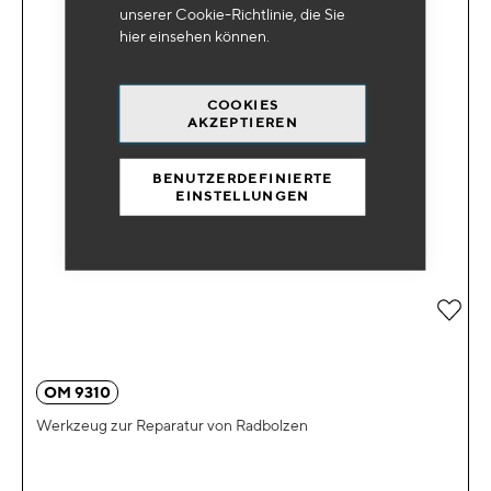
unserer Cookie-Richtlinie, die Sie
hier
einsehen können.
COOKIES
AKZEPTIEREN
BENUTZERDEFINIERTE
EINSTELLUNGEN
Zur 
OM 9310
Werkzeug zur Reparatur von Radbolzen