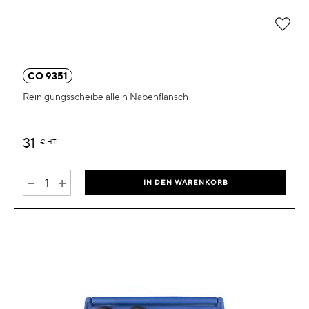
Zur 
CO 9351
Reinigungsscheibe allein Nabenflansch
31
€
HT
-
+
IN DEN WARENKORB