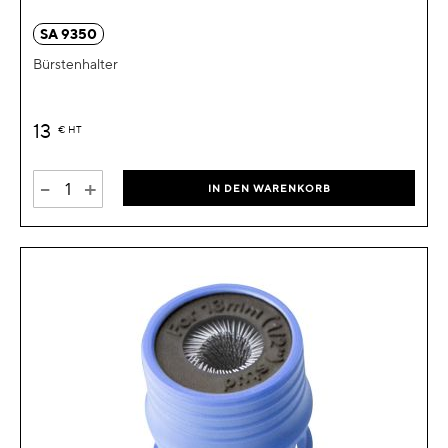
SA 9350
Bürstenhalter
13
€
HT
-
+
IN DEN WARENKORB