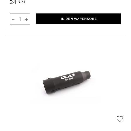
24
€
HT
-
+
IN DEN WARENKORB
Zur 