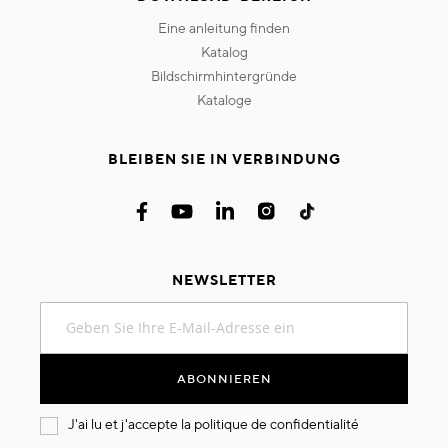
eine anleitung finden
katalog
bildschirmhintergründe
kataloge
BLEIBEN SIE IN VERBINDUNG
NEWSLETTER
Melden
Sie
sich
für
ABONNIEREN
unseren
Newsletter
J'ai lu et j'accepte la
politique de confidentialité
an: