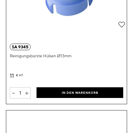
Zur 
SA 9345
Reinigungsbürste Hülsen Ø13mm
11
€
HT
-
+
IN DEN WARENKORB