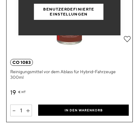
BENUTZERDEFINIERTE
EINSTELLUNGEN
Zur 
CO 1083
Reinigungsmittel vor dem Ablass für Hybrid-Fahrzeuge
300ml
19
€
HT
-
+
IN DEN WARENKORB