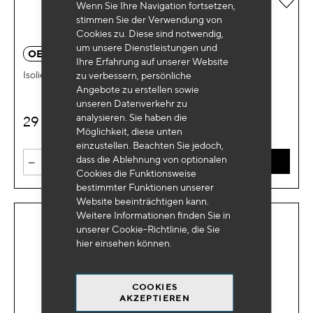
Wenn Sie Ihre Navigation fortsetzen,
stimmen Sie der Verwendung von
Cookies zu. Diese sind notwendig,
um unsere Dienstleistungen und
OE 0760
Ihre Erfahrung auf unserer Website
Isolierter Demontagehebel 1000 V
zu verbessern, persönliche
Angebote zu erstellen sowie
unseren Datenverkehr zu
analysieren. Sie haben die
29
€
HT
Möglichkeit, diese unten
einzustellen. Beachten Sie jedoch,
-
+
dass die Ablehnung von optionalen
IN DEN WARENKORB
Cookies die Funktionsweise
bestimmter Funktionen unserer
Website beeinträchtigen kann.
Weitere Informationen finden Sie in
unserer Cookie-Richtlinie, die Sie
hier
einsehen können.
COOKIES
AKZEPTIEREN