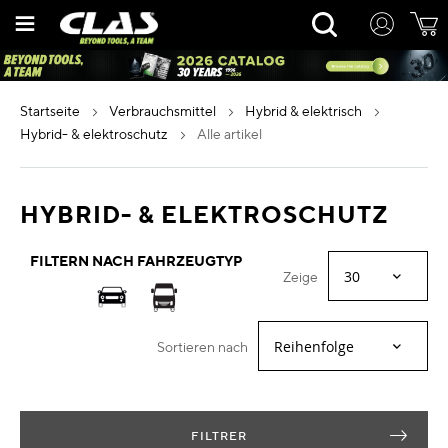
Zum
Rechercher
Inhalt
springen
startseite
verbrauchsmittel
hybrid & elektrisch
hybrid- & elektroschutz
alle artikel
HYBRID- & ELEKTROSCHUTZ
FILTERN NACH FAHRZEUGTYP
Zeige
Sortieren nach
FILTRER