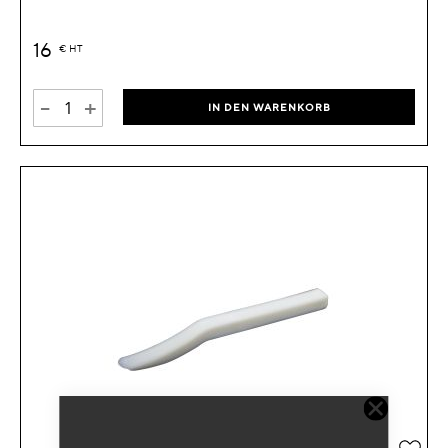
16
€
HT
-
+
IN DEN WARENKORB
Zur 