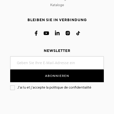
kataloge
BLEIBEN SIE IN VERBINDUNG
NEWSLETTER
Melden
Sie
sich
für
ABONNIEREN
unseren
Newsletter
J'ai lu et j'accepte la
politique de confidentialité
an: