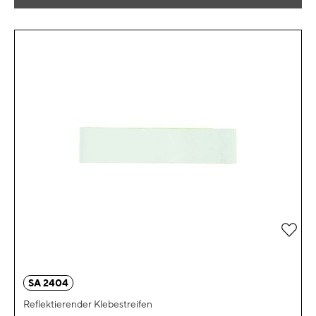
Zur 
SA 2404
Reflektierender Klebestreifen