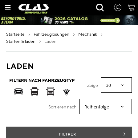
Zum
Rechercher
Inhalt
springen
startseite
fahrzeuglösungen
mechanik
starten & laden
laden
LADEN
FILTERN NACH FAHRZEUGTYP
Zeige
Sortieren nach
FILTRER