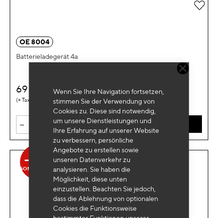
Zur 
OE 8004
Batterieladegerät 4a
69
€
HT
Wenn Sie Ihre Navigation fortsetzen,
0,12 €
stimmen Sie der Verwendung von
Cookies zu. Diese sind notwendig,
um unsere Dienstleistungen und
-
+
IN DEN WARENKORB
Ihre Erfahrung auf unserer Website
zu verbessern, persönliche
Angebote zu erstellen sowie
-47%
unseren Datenverkehr zu
analysieren. Sie haben die
SONDERANGEBOT
Möglichkeit, diese unten
einzustellen. Beachten Sie jedoch,
dass die Ablehnung von optionalen
Cookies die Funktionsweise