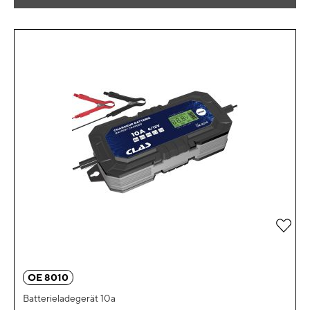
Zur 
OE 8010
Batterieladegerät 10a