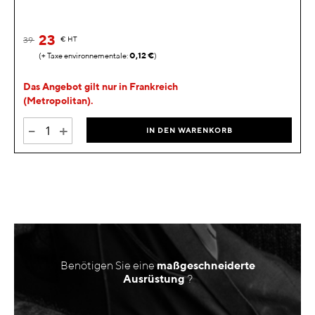
23
39
€
HT
0,12 €
Das Angebot gilt nur in Frankreich
(Metropolitan).
-
+
IN DEN WARENKORB
Benötigen Sie eine
maßgeschneiderte
Ausrüstung
?