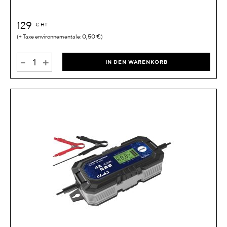
129
€
HT
0,50 €
-
+
IN DEN WARENKORB