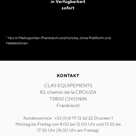
in Verfügbarkeit
sofort
* Nur in Metropolitan-Frankreich und Korsika, ohne Plattform und
Hebebühnen.
KONTAKT
CLAS EQUIPEMENTS
83, chemin de la CROUZA
73800 CHIGNIN
Frankreich
Kundenservice : +33 (0)4 79 72 62 22 Drücken 1
Montag bis Freitag von 8:00 bis 12:00 Uhr und 13:30 bis
17:30 Uhr (16:30 Uhr am Freitag)