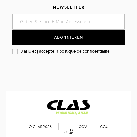
NEWSLETTER
Melden
Sie
sich
für
ABONNIEREN
unseren
Newsletter
J'ai lu et j'accepte la
politique de confidentialité
an:
© CLAS 2026
CGV
CGU