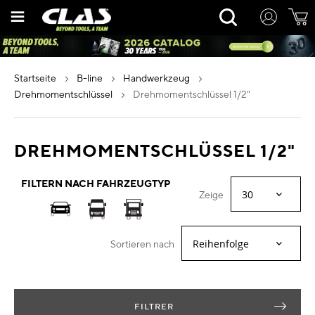
Zum
Rechercher
Inhalt
springen
startseite
b-line
handwerkzeug
drehmomentschlüssel
drehmomentschlüssel 1/2"
DREHMOMENTSCHLÜSSEL 1/2"
FILTERN NACH FAHRZEUGTYP
Zeige
Sortieren nach
FILTRER