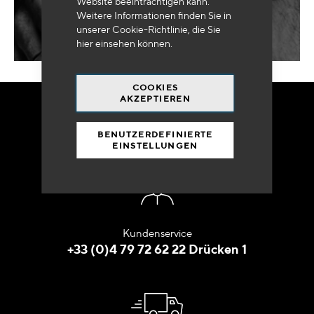
Website beeinträchtigen kann.
Weitere Informationen finden Sie in
unserer Cookie-Richtlinie, die Sie
hier
einsehen können.
COOKIES
AKZEPTIEREN
BESTELLEN SIE
BENUTZERDEFINIERTE
IN ALLER RUHE
EINSTELLUNGEN
Kundenservice
+33 (0)4 79 72 62 22 Drücken 1