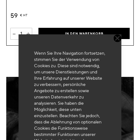
59
€
HT
-
+
IN DEN WARENKORB
Wenn Sie Ihre Navigation fortsetzen,
stimmen Sie der Verwendung von
Cookies zu. Diese sind notwendig,
um unsere Dienstleistungen und
Ihre Erfahrung auf unserer Website
zu verbessern, persönliche
Angebote zu erstellen sowie
Benötigen Sie eine
maßgeschneiderte
unseren Datenverkehr zu
Ausrüstung
?
analysieren. Sie haben die
Möglichkeit, diese unten
einzustellen. Beachten Sie jedoch,
dass die Ablehnung von optionalen
Cookies die Funktionsweise
SENDEN
bestimmter Funktionen unserer
MEINE ANFRAGE