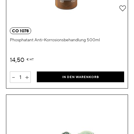
Zur 
CO 1078
Phosphatant Anti-Korrosionsbehandlung 500ml
14,50
€
HT
-
+
IN DEN WARENKORB