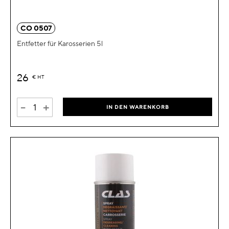
CO 0507
Entfetter für Karosserien 5l
26
€
HT
-
+
IN DEN WARENKORB