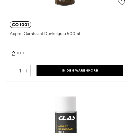
Zur 
CO 1001
Appret Garnissant Dunkelgrau 500ml
12
€
HT
-
+
IN DEN WARENKORB