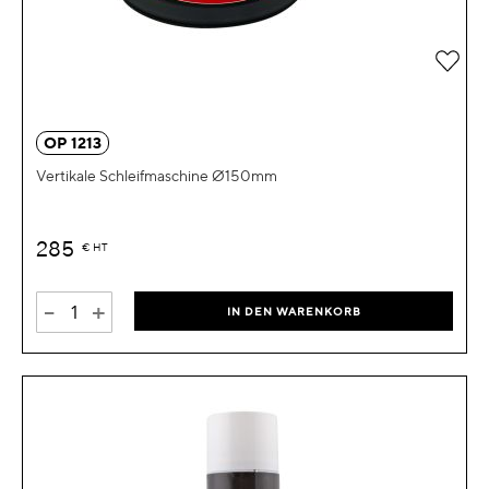
Zur 
OP 1213
Vertikale Schleifmaschine Ø150mm
285
€
HT
-
+
IN DEN WARENKORB