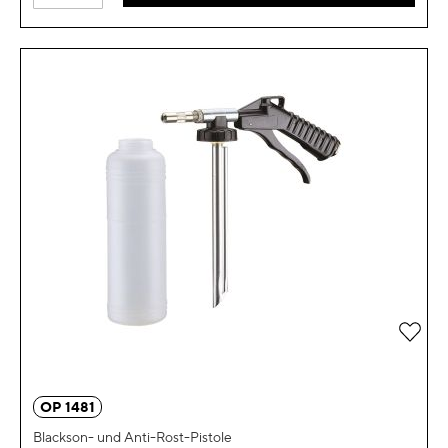
Zur 
OP 1481
Blackson- und Anti-Rost-Pistole