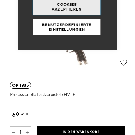
COOKIES
AKZEPTIEREN
BENUTZERDEFINIERTE
EINSTELLUNGEN
Zur 
OP 1335
Professionelle Lackierpistole HVLP
169
€
HT
-
+
IN DEN WARENKORB