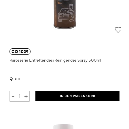
Zur 
CO 1029
Karosserie Entfettendes/Reinigendes Spray 500ml
9
€
HT
-
+
IN DEN WARENKORB