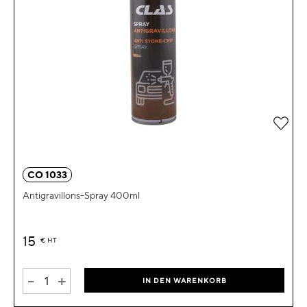
Zur 
CO 1033
Antigravillons-Spray 400ml
15
€
HT
-
+
IN DEN WARENKORB