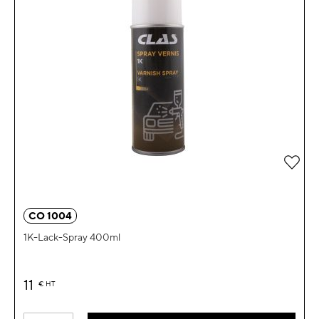
Zur 
CO 1004
1K-Lack-Spray 400ml
11
€
HT