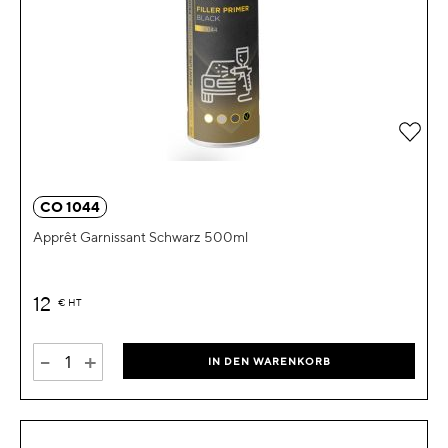
Zur 
CO 1044
Apprêt Garnissant Schwarz 500ml
12
€
HT
-
+
IN DEN WARENKORB