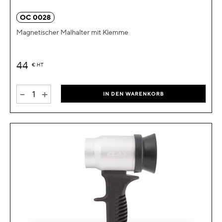
OC 0028
Magnetischer Malhalter mit Klemme
44
€
HT
-
+
IN DEN WARENKORB