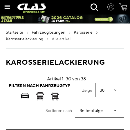
Zum
Rechercher
Inhalt
springen
startseite
fahrzeuglösungen
karosserie
karosserielackierung
alle artikel
KAROSSERIELACKIERUNG
Artikel
1
-
30
von
38
FILTERN NACH FAHRZEUGTYP
Zeige
Sortieren nach