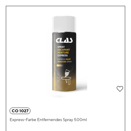
Zur 
CO 1027
Express-Farbe Entfernendes Spray 500ml