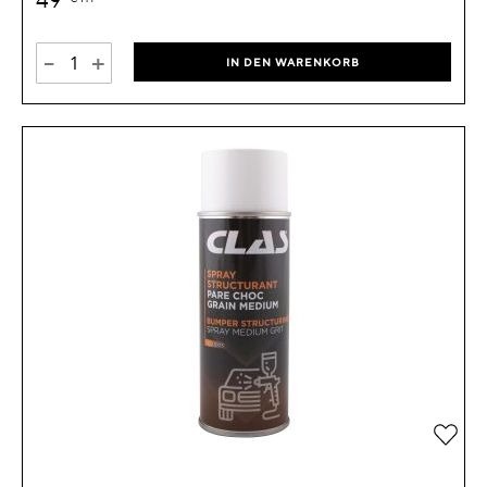
-
+
IN DEN WARENKORB
Zur 