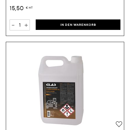
15,50
€
HT
-
+
IN DEN WARENKORB
Zur 