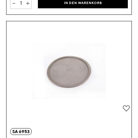
-
+
IN DEN WARENKORB
Zur 
SA 6953