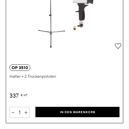
Zur 
OP 3510
Halter + 2 Trockenpistolen
337
€
HT
-
+
IN DEN WARENKORB