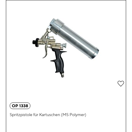
Zur 
OP 1338
Spritzpistole für Kartuschen (MS Polymer)