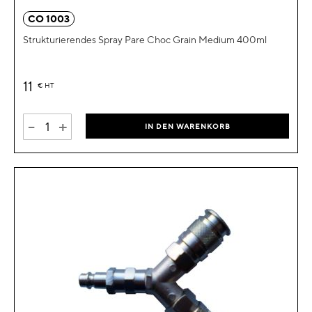
CO 1003
Strukturierendes Spray Pare Choc Grain Medium 400ml
11
€
HT
-
+
IN DEN WARENKORB