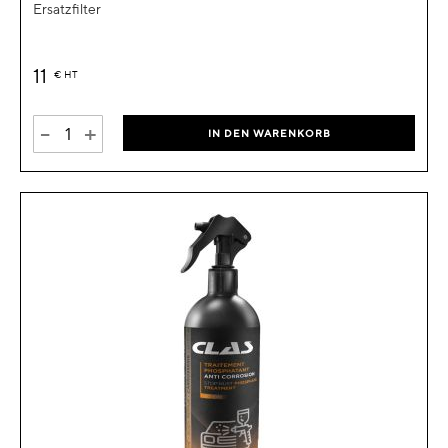
Ersatzfilter
11
€
HT
-
+
IN DEN WARENKORB