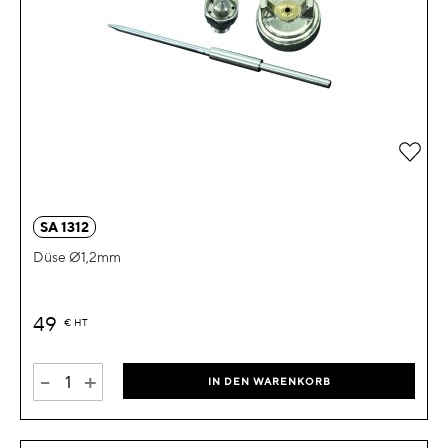
Zur 
SA 1312
Düse Ø1,2mm
49
€
HT
-
+
IN DEN WARENKORB