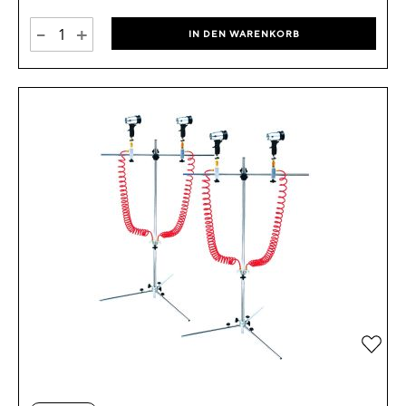
-
+
IN DEN WARENKORB
Zur 