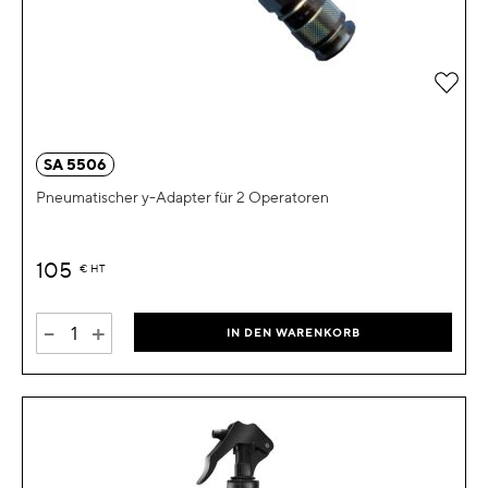
Zur 
SA 5506
Pneumatischer y-Adapter für 2 Operatoren
105
€
HT
-
+
IN DEN WARENKORB