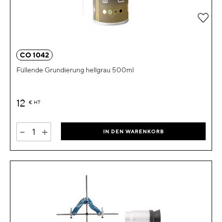
Zur 
CO 1042
Füllende Grundierung hellgrau 500ml
12
€
HT
-
+
IN DEN WARENKORB