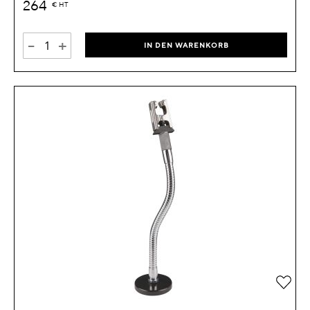
264
€
HT
-
+
IN DEN WARENKORB
Zur 