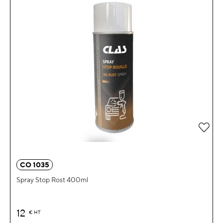
Zur 
CO 1035
Spray Stop Rost 400ml
12
€
HT