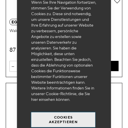
Wenn Sie Ihre Navigation fortsetzen,
stimmen Sie der Verwendung von
Cookies zu. Diese sind notwendig,
um unsere Dienstleistungen und
EG 0680
Ihre Erfahrung auf unserer Website
Waldkoffer HSS Kobalt 5% (25Stk)
zu verbessern, persönliche
Angebote zu erstellen sowie
unseren Datenverkehr zu
analysieren. Sie haben die
87
€
HT
Möglichkeit, diese unten
einzustellen. Beachten Sie jedoch,
-
+
dass die Ablehnung von optionalen
IN DEN WARENKORB
Cookies die Funktionsweise
bestimmter Funktionen unserer
Website beeinträchtigen kann.
Weitere Informationen finden Sie in
unserer Cookie-Richtlinie, die Sie
hier
einsehen können.
COOKIES
AKZEPTIEREN