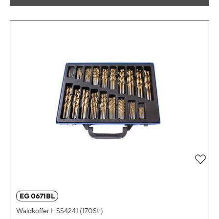
Zur 
EG 0671BL
Waldkoffer HSS4241 (170St.)