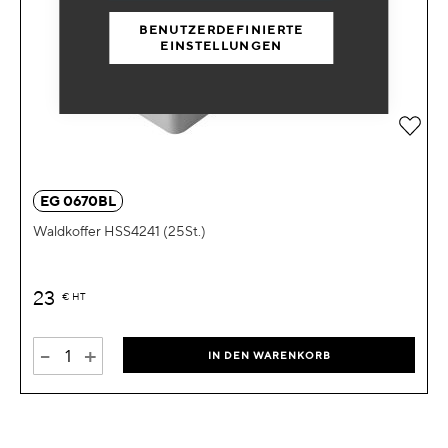
BENUTZERDEFINIERTE
EINSTELLUNGEN
Zur 
EG 0670BL
Waldkoffer HSS4241 (25St.)
23
€
HT
-
+
IN DEN WARENKORB