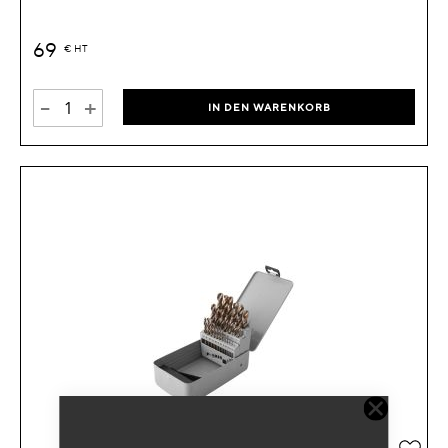
69
€
HT
-
+
IN DEN WARENKORB
Zur 