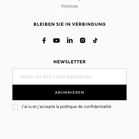
kataloge
BLEIBEN SIE IN VERBINDUNG
NEWSLETTER
Melden
Sie
sich
für
ABONNIEREN
unseren
Newsletter
J'ai lu et j'accepte la
politique de confidentialité
an: