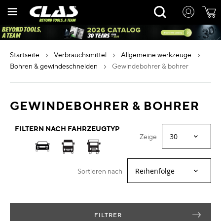
Zum
Rechercher
Inhalt
springen
startseite
verbrauchsmittel
allgemeine werkzeuge
bohren & gewindeschneiden
gewindebohrer & bohrer
GEWINDEBOHRER & BOHRER
FILTERN NACH FAHRZEUGTYP
Zeige
Sortieren nach
FILTRER