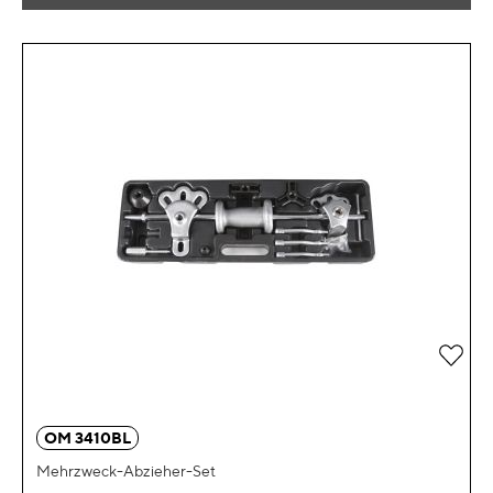
Zur 
OM 3410BL
Mehrzweck-Abzieher-Set