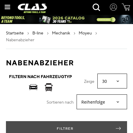
Zum
Rechercher
Inhalt
springen
startseite
b-line
mechanik
moyeu
nabenabzieher
NABENABZIEHER
FILTERN NACH FAHRZEUGTYP
Zeige
Sortieren nach
FILTRER