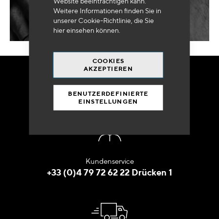
Website beeinträchtigen kann.
Weitere Informationen finden Sie in
unserer Cookie-Richtlinie, die Sie
hier
einsehen können.
COOKIES
AKZEPTIEREN
BESTELLEN SIE
IN ALLER RUHE
BENUTZERDEFINIERTE
EINSTELLUNGEN
Kundenservice
+33 (0)4 79 72 62 22 Drücken 1