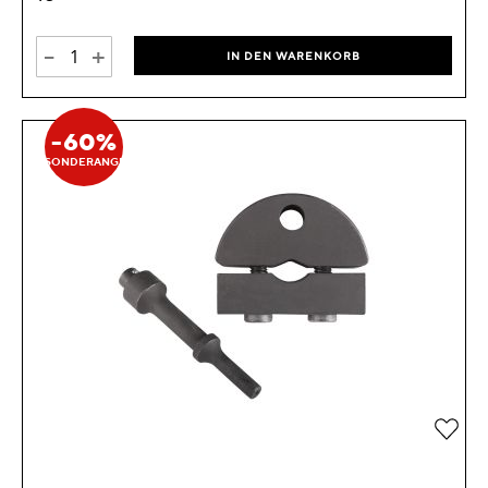
-
+
IN DEN WARENKORB
-60%
SONDERANGEBOT
Zur 