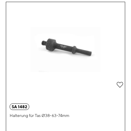
Zur 
SA 1482
Halterung für Tas Ø38-63-74mm