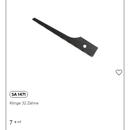
Zur 
SA 1471
Klinge 32 Zähne
7
€
HT