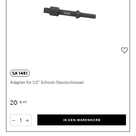
Zur 
SA 1481
Adapter für 1/2" Schock-Steckschlüssel
20
€
HT
-
+
IN DEN WARENKORB