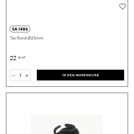
Zur 
SA 1486
Tas Rund Ø25mm
22
€
HT
-
+
IN DEN WARENKORB