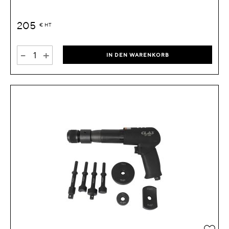
205
€
HT
-
+
IN DEN WARENKORB
Zur 