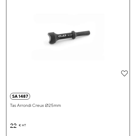
Zur 
SA 1487
Tas Arrondi Creux Ø25mm
22
€
HT