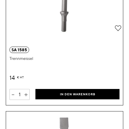
Zur 
SA 1585
Trennmeissel
14
€
HT
-
+
IN DEN WARENKORB