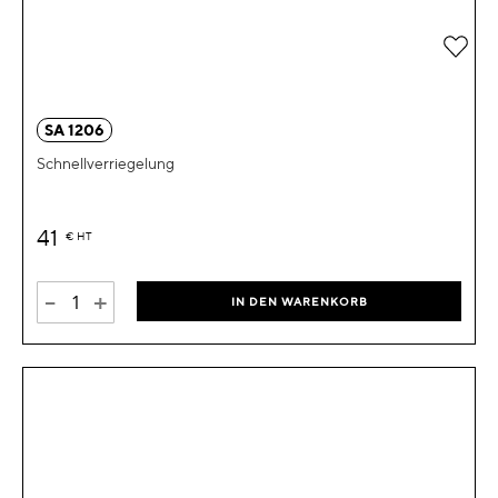
Zur 
SA 1206
Schnellverriegelung
41
€
HT
-
+
IN DEN WARENKORB