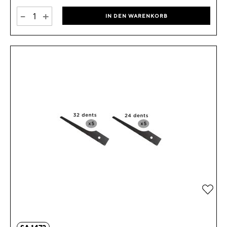
-
+
IN DEN WARENKORB
Zur 