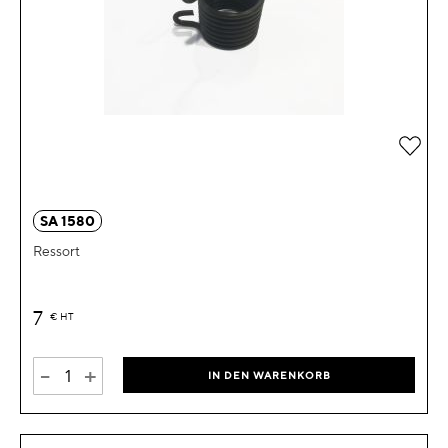
Zur 
SA 1580
Ressort
7
€
HT
-
+
IN DEN WARENKORB