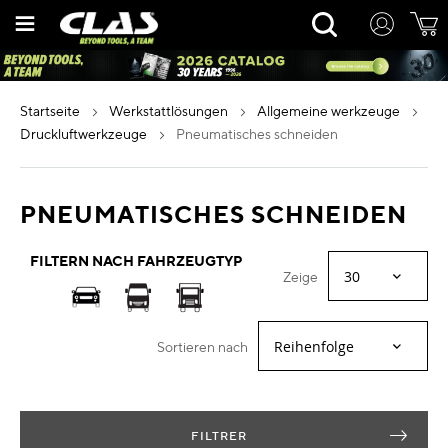
Zum
Rechercher
Inhalt
springen
startseite
werkstattlösungen
allgemeine werkzeuge
druckluftwerkzeuge
pneumatisches schneiden
PNEUMATISCHES SCHNEIDEN
FILTERN NACH FAHRZEUGTYP
Zeige
Sortieren nach
FILTRER