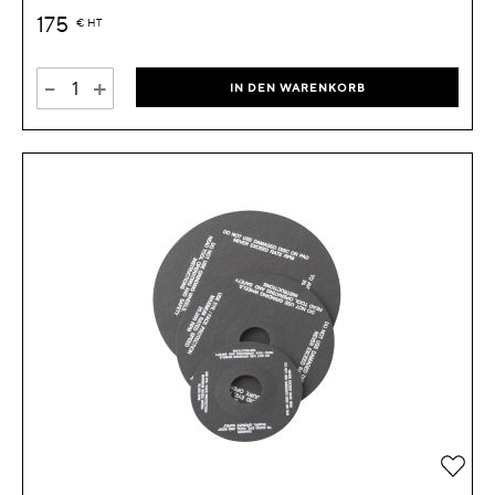
175
€
HT
-
+
IN DEN WARENKORB
Zur 