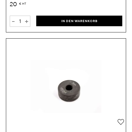
20
€
HT
-
+
IN DEN WARENKORB
Zur 