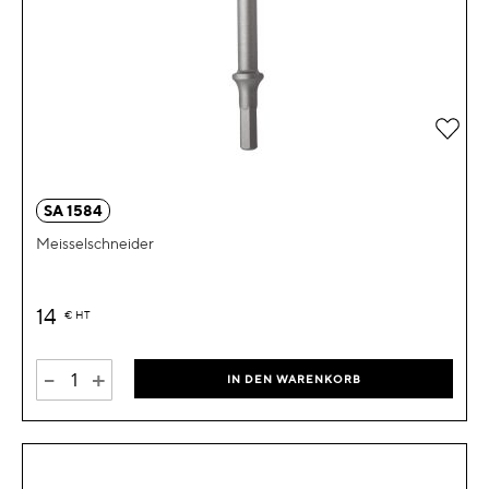
Zur 
SA 1584
Meisselschneider
14
€
HT
-
+
IN DEN WARENKORB