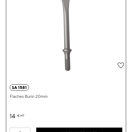
Zur 
SA 1581
Flaches Burin 20mm
14
€
HT