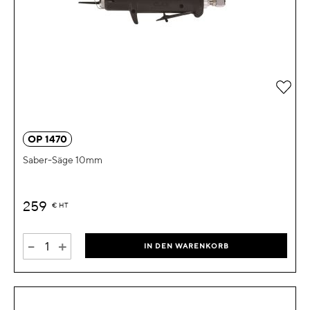
Zur 
OP 1470
Saber-Säge 10mm
259
€
HT
-
+
IN DEN WARENKORB