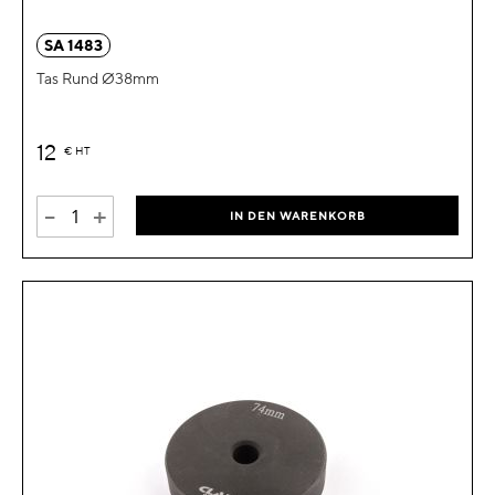
SA 1483
Tas Rund Ø38mm
12
€
HT
-
+
IN DEN WARENKORB