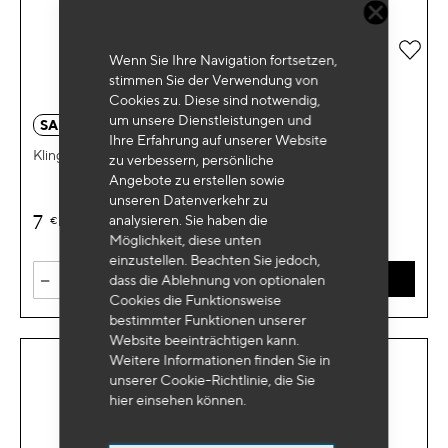
Zur 
Wenn Sie Ihre Navigation fortsetzen,
stimmen Sie der Verwendung von
Cookies zu. Diese sind notwendig,
um unsere Dienstleistungen und
SA 1470
Ihre Erfahrung auf unserer Website
Klinge 24 Zähne
zu verbessern, persönliche
Angebote zu erstellen sowie
unseren Datenverkehr zu
7
analysieren. Sie haben die
€
HT
Möglichkeit, diese unten
einzustellen. Beachten Sie jedoch,
-
+
dass die Ablehnung von optionalen
IN DEN WARENKORB
Cookies die Funktionsweise
bestimmter Funktionen unserer
Website beeinträchtigen kann.
Weitere Informationen finden Sie in
unserer Cookie-Richtlinie, die Sie
hier
einsehen können.