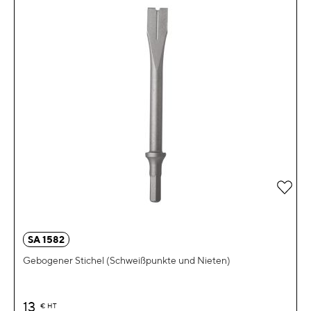
Zur 
SA 1582
Gebogener Stichel (Schweißpunkte und Nieten)
13
€
HT