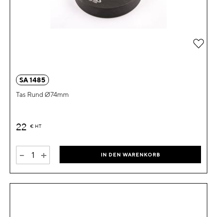
Zur 
SA 1485
Tas Rund Ø74mm
22
€
HT
-
+
IN DEN WARENKORB