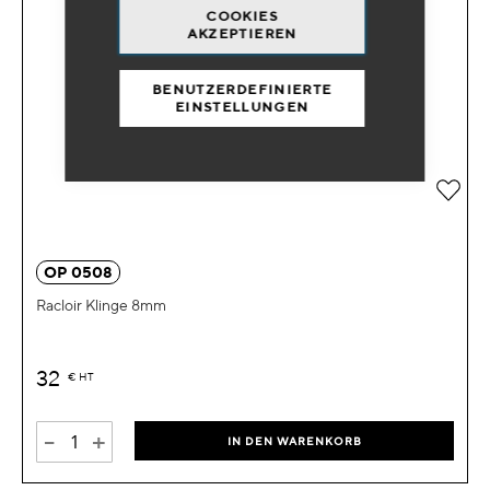
COOKIES
AKZEPTIEREN
BENUTZERDEFINIERTE
EINSTELLUNGEN
Zur 
OP 0508
Racloir Klinge 8mm
32
€
HT
-
+
IN DEN WARENKORB