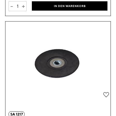
-
+
IN DEN WARENKORB
Zur 
SA 1217