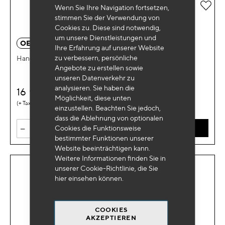
Zur 
Wenn Sie Ihre Navigation fortsetzen,
stimmen Sie der Verwendung von
Cookies zu. Diese sind notwendig,
um unsere Dienstleistungen und
OE 0099BL
Ihre Erfahrung auf unserer Website
zu verbessern, persönliche
Handleuchte für die Werkstatt
Angebote zu erstellen sowie
unseren Datenverkehr zu
analysieren. Sie haben die
16
€
HT
Möglichkeit, diese unten
0,05 €
einzustellen. Beachten Sie jedoch,
dass die Ablehnung von optionalen
-
+
Cookies die Funktionsweise
IN DEN WARENKORB
bestimmter Funktionen unserer
Website beeinträchtigen kann.
Weitere Informationen finden Sie in
unserer Cookie-Richtlinie, die Sie
hier
einsehen können.
COOKIES
AKZEPTIEREN