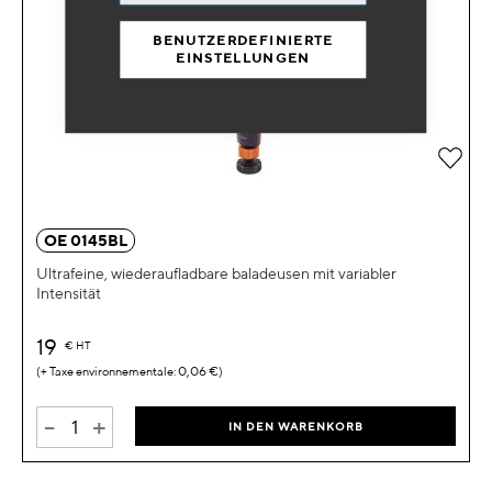
BENUTZERDEFINIERTE
EINSTELLUNGEN
Zur 
OE 0145BL
Ultrafeine, wiederaufladbare baladeusen mit variabler
Intensität
19
€
HT
0,06 €
-
+
IN DEN WARENKORB