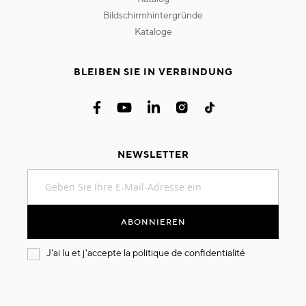
bildschirmhintergründe
kataloge
BLEIBEN SIE IN VERBINDUNG
NEWSLETTER
Melden
Sie
sich
für
ABONNIEREN
unseren
Newsletter
J'ai lu et j'accepte la
politique de confidentialité
an: