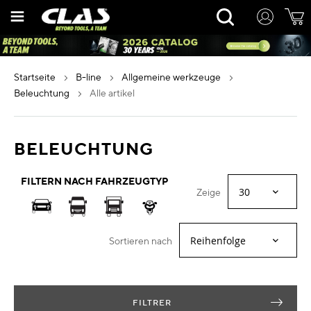
Zum
Rechercher
Inhalt
springen
startseite
b-line
allgemeine werkzeuge
beleuchtung
alle artikel
BELEUCHTUNG
FILTERN NACH FAHRZEUGTYP
Zeige
Sortieren nach
FILTRER