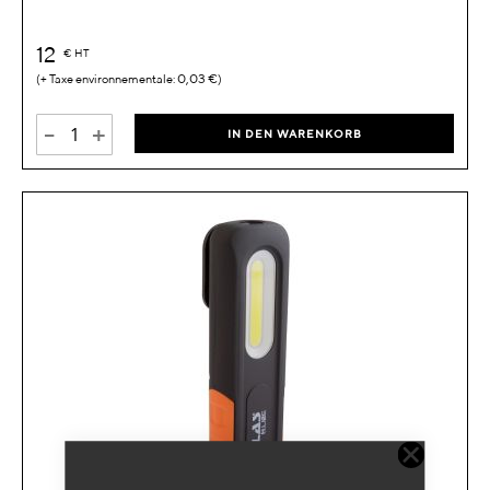
12
€
HT
0,03 €
-
+
IN DEN WARENKORB