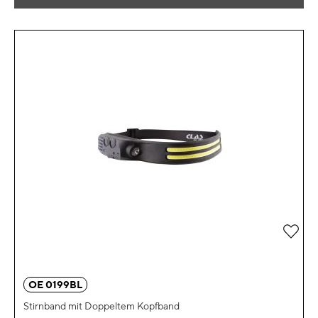
Zur 
OE 0199BL
Stirnband mit Doppeltem Kopfband