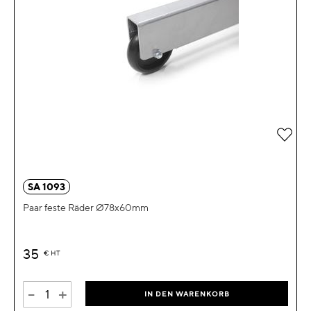
Zur 
SA 1093
Paar feste Räder Ø78x60mm
35
€
HT
-
+
IN DEN WARENKORB