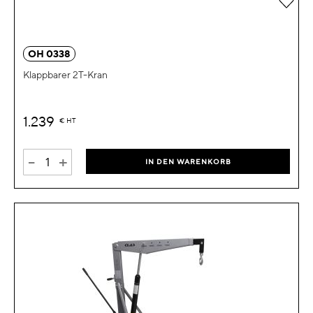
OH 0338
Klappbarer 2T-Kran
1.239
€
HT
-
+
IN DEN WARENKORB