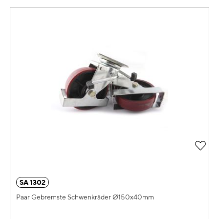
Zur 
SA 1302
Paar Gebremste Schwenkräder Ø150x40mm