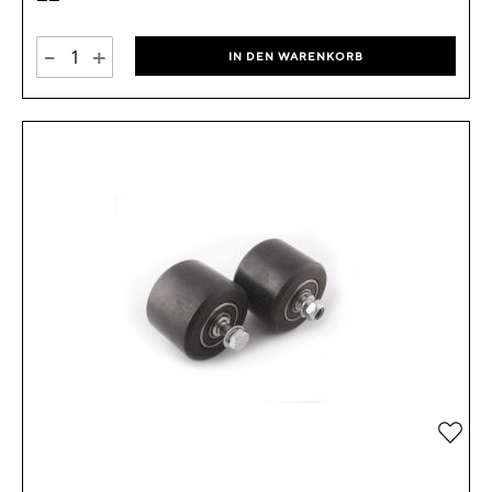
-
+
IN DEN WARENKORB
Zur 