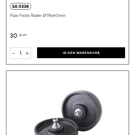
SA 0338
Paar Feste Räder Ø78x60mm
30
€
HT
-
+
IN DEN WARENKORB