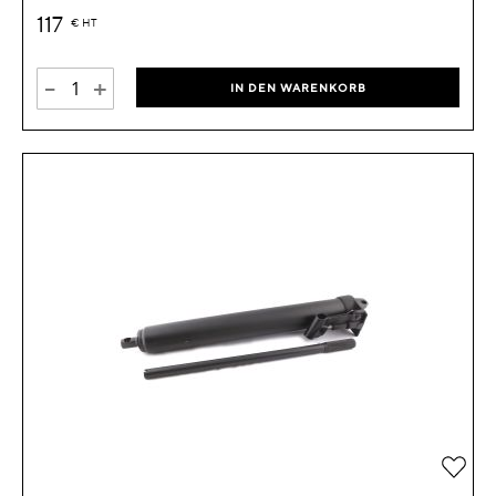
117
€
HT
-
+
IN DEN WARENKORB
Zur 