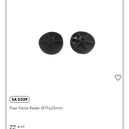
Zur 
SA 0339
Paar Feste Räder Ø75x25mm
22
€
HT