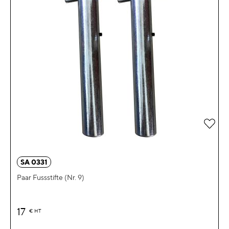
Zur 
SA 0331
Paar Fussstifte (Nr. 9)
17
€
HT