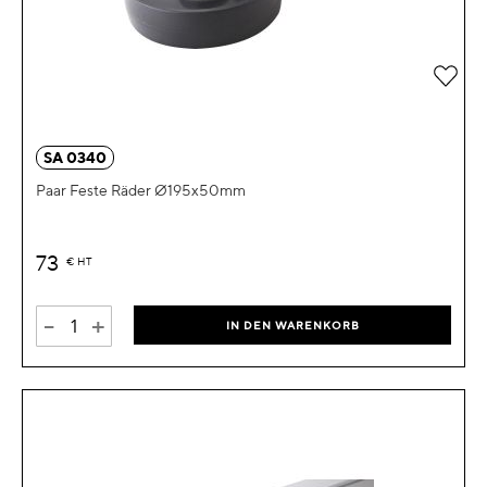
Zur 
SA 0340
Paar Feste Räder Ø195x50mm
73
€
HT
-
+
IN DEN WARENKORB