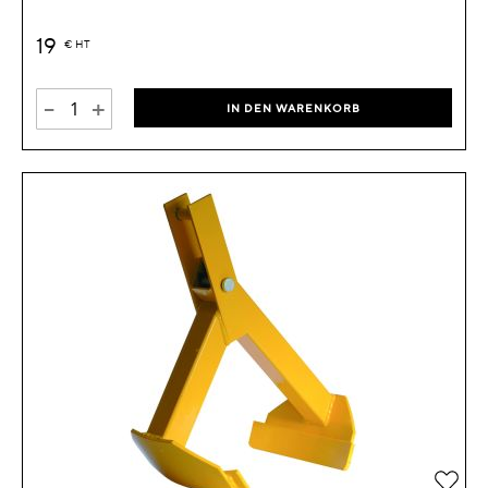
19
€
HT
-
+
IN DEN WARENKORB
Zur 