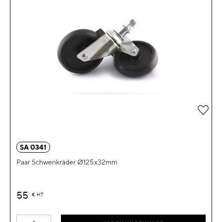
Zur 
SA 0341
Paar Schwenkräder Ø125x32mm
55
€
HT