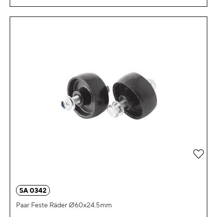
Zur 
SA 0342
Paar Feste Räder Ø60x24.5mm