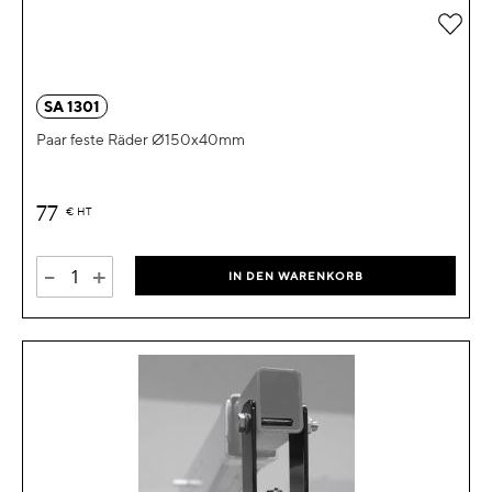
Zur 
SA 1301
Paar feste Räder Ø150x40mm
77
€
HT
-
+
IN DEN WARENKORB