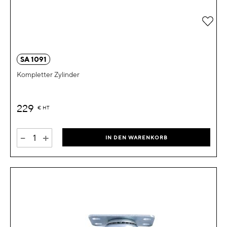
Zur 
SA 1091
Kompletter Zylinder
229
€
HT
-
+
IN DEN WARENKORB