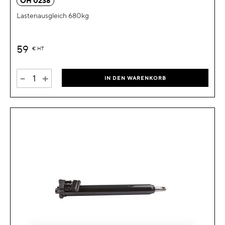
OH 0238
Lastenausgleich 680kg
59
€
HT
-
+
IN DEN WARENKORB