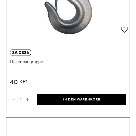
Zur 
SA 0336
Hakenbaugruppe
40
€
HT
-
+
IN DEN WARENKORB