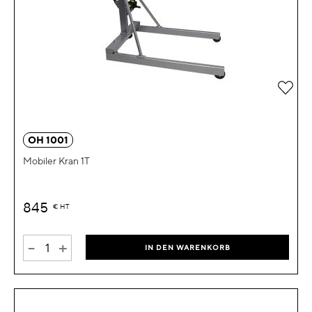
Zur 
OH 1001
Mobiler Kran 1T
845
€
HT
-
+
IN DEN WARENKORB