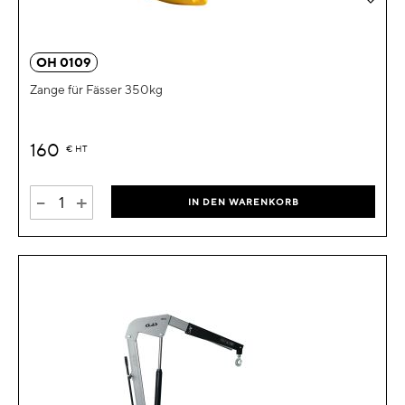
OH 0109
Zange für Fässer 350kg
160
€
HT
-
+
IN DEN WARENKORB