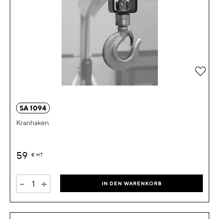
Zur 
SA 1094
Kranhaken
59
€
HT
-
+
IN DEN WARENKORB