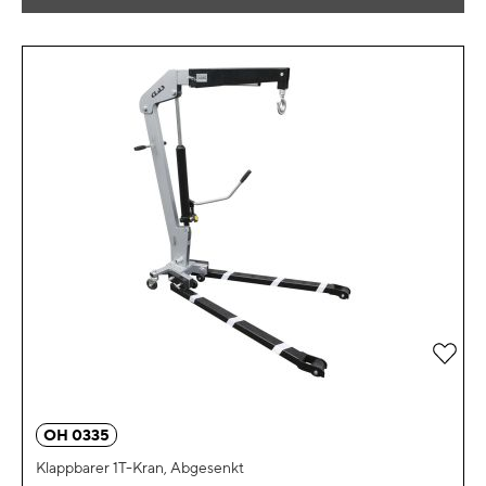
Zur 
OH 0335
Klappbarer 1T-Kran, Abgesenkt