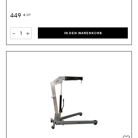
449
€
HT
-
+
IN DEN WARENKORB
Zur 