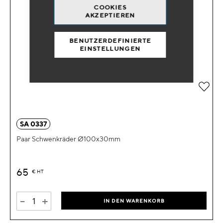
COOKIES
AKZEPTIEREN
BENUTZERDEFINIERTE
EINSTELLUNGEN
Zur 
SA 0337
Paar Schwenkräder Ø100x30mm
65
€
HT
-
+
IN DEN WARENKORB