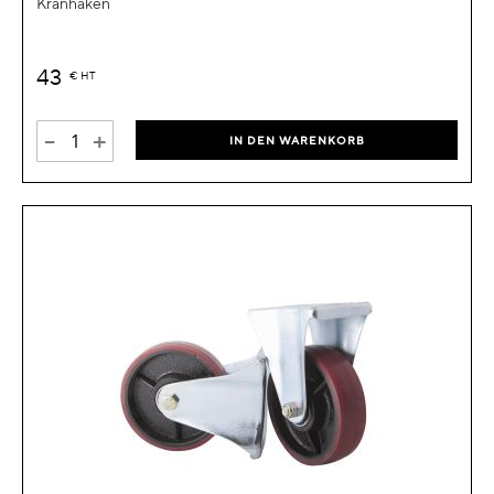
Kranhaken
43
€
HT
-
+
IN DEN WARENKORB