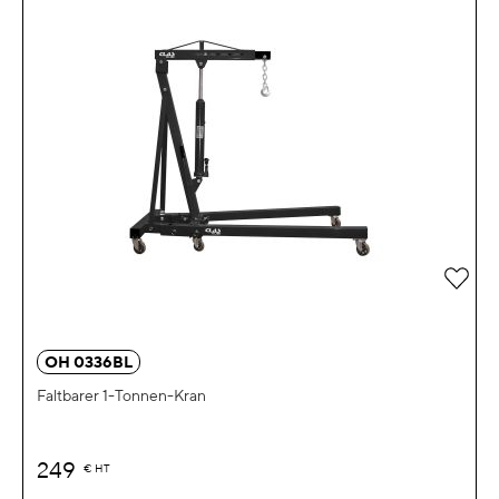
Zur 
OH 0336BL
Faltbarer 1-Tonnen-Kran
249
€
HT