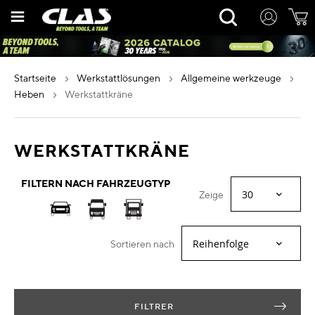
Zum
Rechercher
Inhalt
springen
startseite
werkstattlösungen
allgemeine werkzeuge
heben
werkstattkräne
WERKSTATTKRÄNE
FILTERN NACH FAHRZEUGTYP
Zeige
Sortieren nach
FILTRER