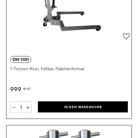
Zur 
OH 1101
1-Tonnen-Kran, Faltbar, Palettenformat
999
€
HT
-
+
IN DEN WARENKORB