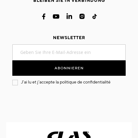
BLEIBEN SIE IN VERBINDUNG
NEWSLETTER
Melden
Sie
sich
für
ABONNIEREN
unseren
Newsletter
J'ai lu et j'accepte la
politique de confidentialité
an: