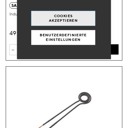
SA 0832
Induktionshülle Starr Ø32mm
COOKIES
AKZEPTIEREN
49
€
HT
BENUTZERDEFINIERTE
EINSTELLUNGEN
-
+
IN DEN WARENKORB