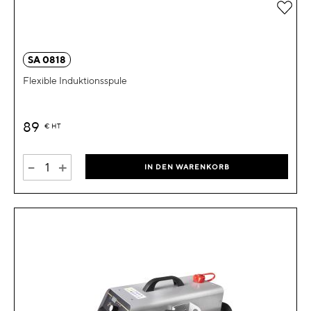
Zur 
SA 0818
Flexible Induktionsspule
89
€
HT
-
+
IN DEN WARENKORB