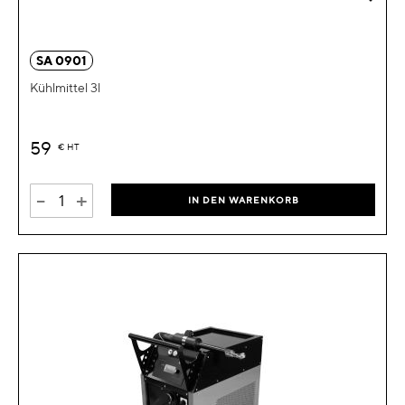
SA 0901
Kühlmittel 3l
59
€
HT
-
+
IN DEN WARENKORB