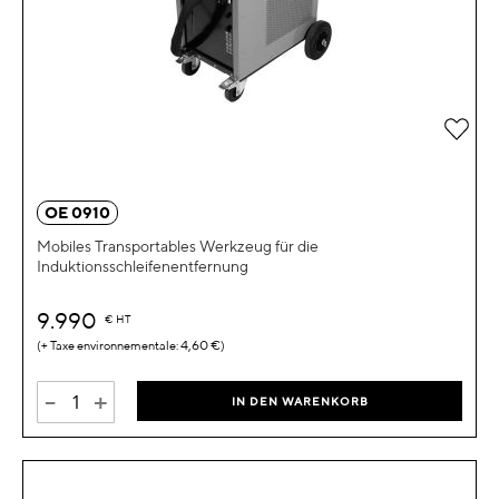
Zur 
OE 0910
Mobiles Transportables Werkzeug für die
Induktionsschleifenentfernung
9.990
€
HT
4,60 €
-
+
IN DEN WARENKORB