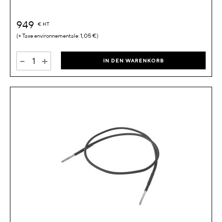
949
€
HT
1,05 €
-
+
IN DEN WARENKORB