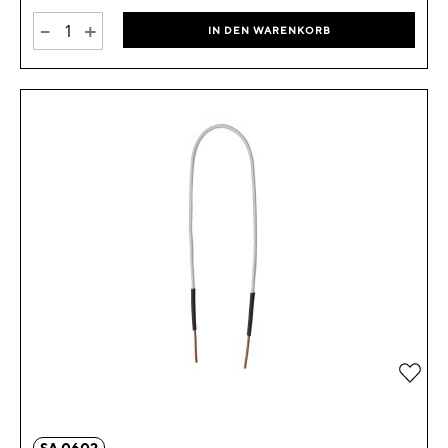
-
+
IN DEN WARENKORB
Zur 