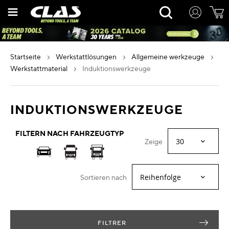
Zum
Rechercher
Inhalt
springen
startseite
werkstattlösungen
allgemeine werkzeuge
werkstattmaterial
induktionswerkzeuge
INDUKTIONSWERKZEUGE
FILTERN NACH FAHRZEUGTYP
Zeige
Sortieren nach
FILTRER