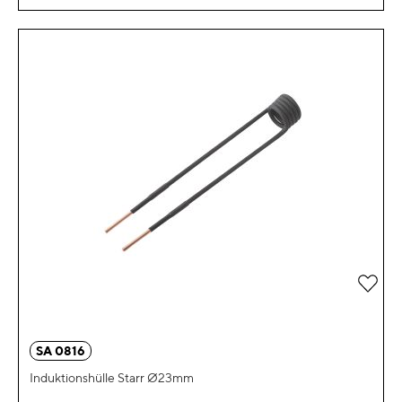
Zur 
SA 0816
Induktionshülle Starr Ø23mm