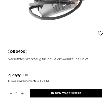
Zur 
OE 0900
Versetztes Werkzeug für induktionswerkzeuge LKW
4.499
€
HT
1,05 €
-
+
IN DEN WARENKORB