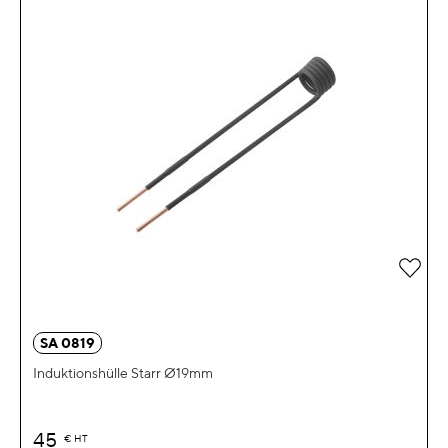
Zur 
SA 0819
Induktionshülle Starr Ø19mm
45
€
HT