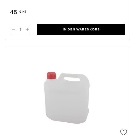
45
€
HT
-
+
IN DEN WARENKORB
Zur 