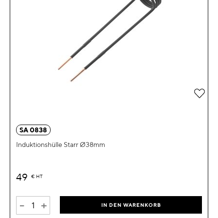
Zur 
SA 0838
Induktionshülle Starr Ø38mm
49
€
HT
-
+
IN DEN WARENKORB