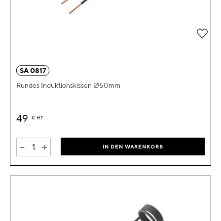
Zur 
SA 0817
Rundes Induktionskissen Ø50mm
49
€
HT
-
+
IN DEN WARENKORB