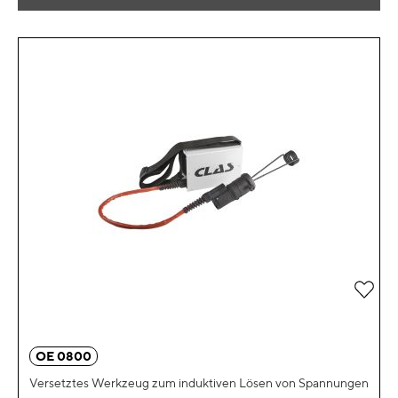
Zur 
OE 0800
Versetztes Werkzeug zum induktiven Lösen von Spannungen