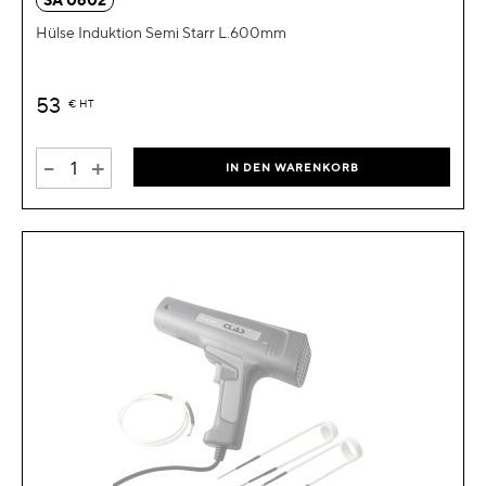
SA 0602
Hülse Induktion Semi Starr L.600mm
53
€
HT
-
+
IN DEN WARENKORB