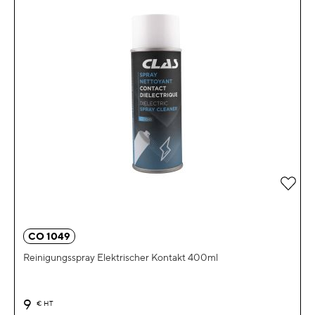
Zur 
CO 1049
Reinigungsspray Elektrischer Kontakt 400ml
9
€
HT