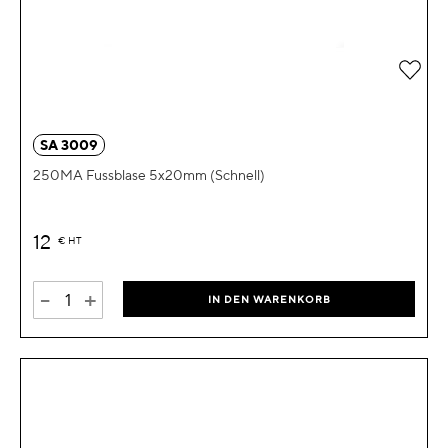
Zur 
SA 3009
250MA Fussblase 5x20mm (Schnell)
12
€
HT
-
+
IN DEN WARENKORB