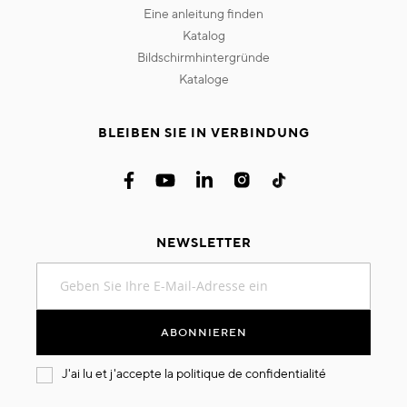
eine anleitung finden
katalog
bildschirmhintergründe
kataloge
BLEIBEN SIE IN VERBINDUNG
NEWSLETTER
Melden
Sie
sich
für
ABONNIEREN
unseren
Newsletter
J'ai lu et j'accepte la
politique de confidentialité
an: