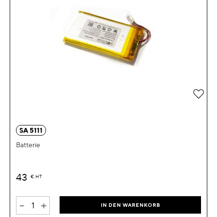
Zur 
SA 5111
Batterie
43
€
HT
-
+
IN DEN WARENKORB