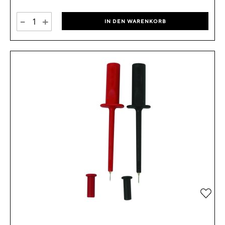
-
+
IN DEN WARENKORB
Zur 