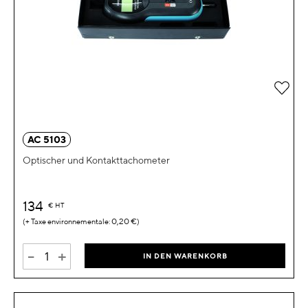
Zur 
AC 5103
Optischer und Kontakttachometer
134
€
HT
0,20 €
-
+
IN DEN WARENKORB