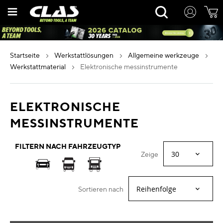
Zum
Rechercher
Inhalt
springen
startseite
werkstattlösungen
allgemeine werkzeuge
werkstattmaterial
elektronische messinstrumente
ELEKTRONISCHE
MESSINSTRUMENTE
FILTERN NACH FAHRZEUGTYP
Zeige
Sortieren nach