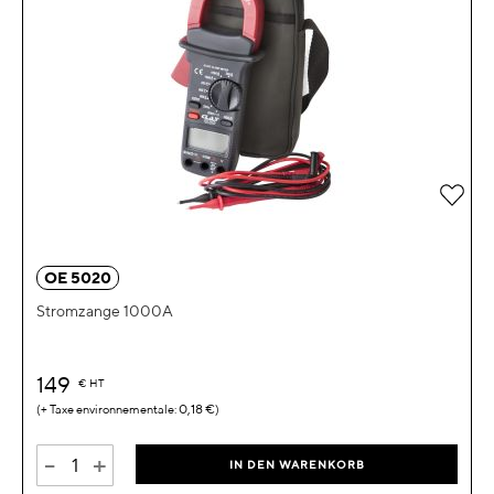
Zur 
OE 5020
Stromzange 1000A
149
€
HT
0,18 €
-
+
IN DEN WARENKORB