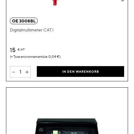
OE 3008BL
Digitalmultimeter CAT.I
15
€
HT
0,04 €
-
+
IN DEN WARENKORB