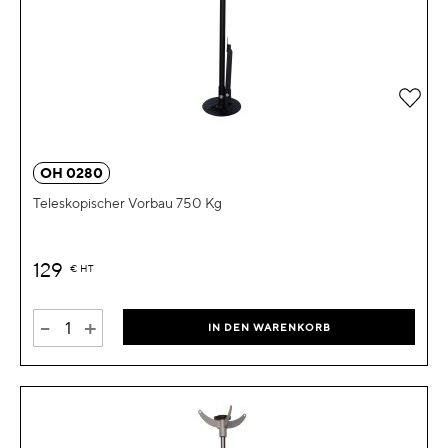
Zur 
OH 0280
Teleskopischer Vorbau 750 Kg
129
€
HT
-
+
IN DEN WARENKORB