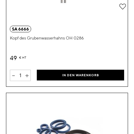
Zur 
SA 6666
Kopf des Grubenwasserhahns OH 0286
49
€
HT
-
+
IN DEN WARENKORB