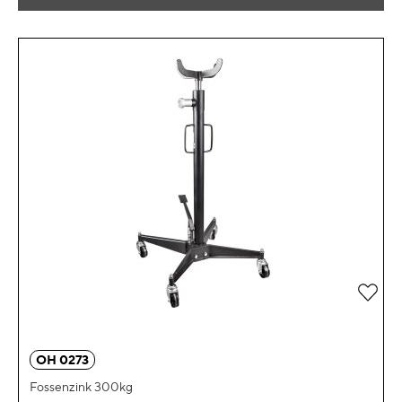
Zur 
OH 0273
Fossenzink 300kg