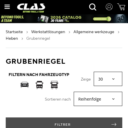
Zum
Rechercher
Inhalt
springen
startseite
werkstattlösungen
allgemeine werkzeuge
heben
grubenriegel
GRUBENRIEGEL
FILTERN NACH FAHRZEUGTYP
Zeige
Sortieren nach
FILTRER