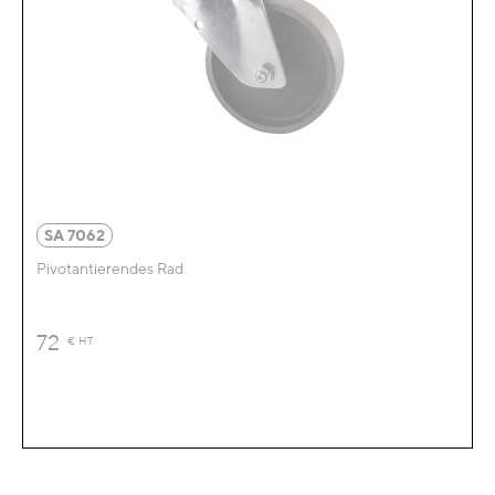
SA 7062
Pivotantierendes Rad
72
€
HT