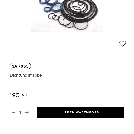
Zur 
SA 7055
Dichtungsmappe
190
€
HT
-
+
IN DEN WARENKORB