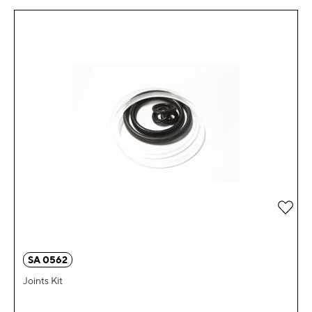
Zur 
SA 0562
Joints Kit