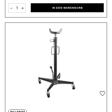
-
+
IN DEN WARENKORB
Zur 