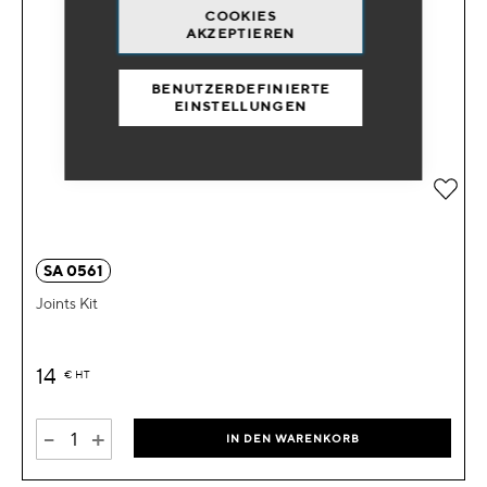
COOKIES
AKZEPTIEREN
BENUTZERDEFINIERTE
EINSTELLUNGEN
Zur 
SA 0561
Joints Kit
14
€
HT
-
+
IN DEN WARENKORB