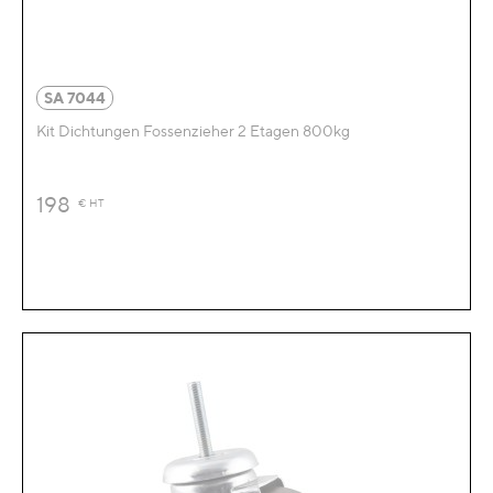
SA 7044
Kit Dichtungen Fossenzieher 2 Etagen 800kg
198
€
HT