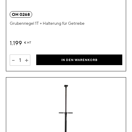
OH 0268
Grubenriegel 1T + Halterung für Getriebe
1.199
€
HT
-
+
IN DEN WARENKORB