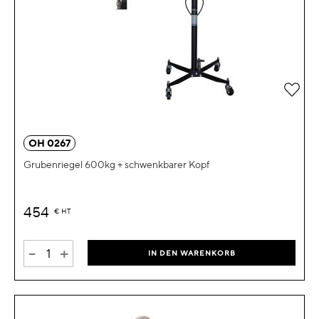
Zur 
OH 0267
Grubenriegel 600kg + schwenkbarer Kopf
454
€
HT
-
+
IN DEN WARENKORB