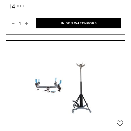
14
€
HT
-
+
IN DEN WARENKORB
Zur 