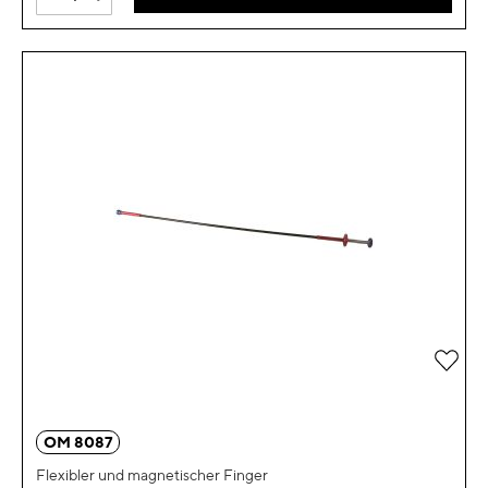
Zur 
OM 8087
Flexibler und magnetischer Finger