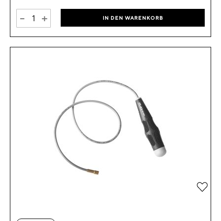
-
+
IN DEN WARENKORB
Zur 