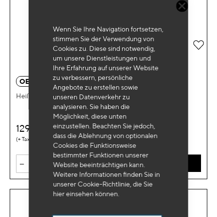
Wenn Sie Ihre Navigation fortsetzen,
stimmen Sie der Verwendung von
Zur 
Cookies zu. Diese sind notwendig,
um unsere Dienstleistungen und
Ihre Erfahrung auf unserer Website
zu verbessern, persönliche
OE 6047
Angebote zu erstellen sowie
Heißluftgebläse 50-650°C
unseren Datenverkehr zu
analysieren. Sie haben die
Möglichkeit, diese unten
einzustellen. Beachten Sie jedoch,
129
€
HT
dass die Ablehnung von optionalen
0,40 €
Cookies die Funktionsweise
bestimmter Funktionen unserer
-
+
IN DEN WARENKORB
Website beeinträchtigen kann.
Weitere Informationen finden Sie in
unserer Cookie-Richtlinie, die Sie
hier
einsehen können.