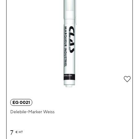
Zur 
EG 0021
Delebile-Marker Weiss
7
€
HT