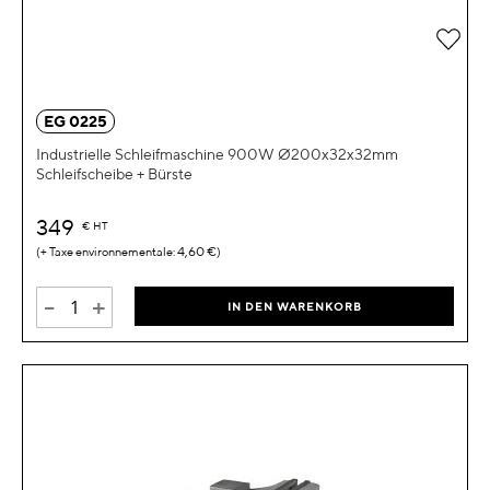
Zur 
EG 0225
Industrielle Schleifmaschine 900W Ø200x32x32mm
Schleifscheibe + Bürste
349
€
HT
4,60 €
-
+
IN DEN WARENKORB