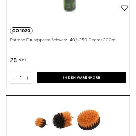
Zur 
CO 1020
Patrone Füungspaste Schwarz -40/+250 Degres 200ml
28
€
HT
-
+
IN DEN WARENKORB