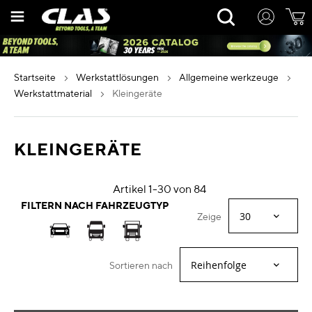
Zum
Rechercher
Inhalt
springen
startseite
werkstattlösungen
allgemeine werkzeuge
werkstattmaterial
kleingeräte
KLEINGERÄTE
Artikel
1
-
30
von
84
FILTERN NACH FAHRZEUGTYP
Zeige
Sortieren nach