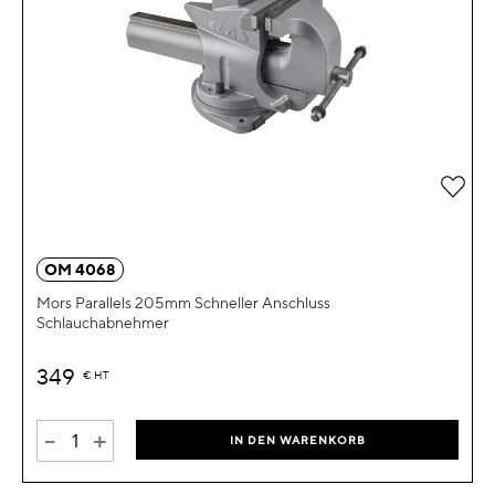
Zur 
OM 4068
Mors Parallels 205mm Schneller Anschluss
Schlauchabnehmer
349
€
HT
-
+
IN DEN WARENKORB