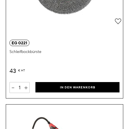
Zur 
EG 0221
Schleifbockbürste
43
€
HT
-
+
IN DEN WARENKORB