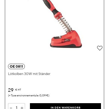
Zur 
OE 0811
Lötkolben 30W mit Ständer
29
€
HT
0,09 €
-
+
IN DEN WARENKORB