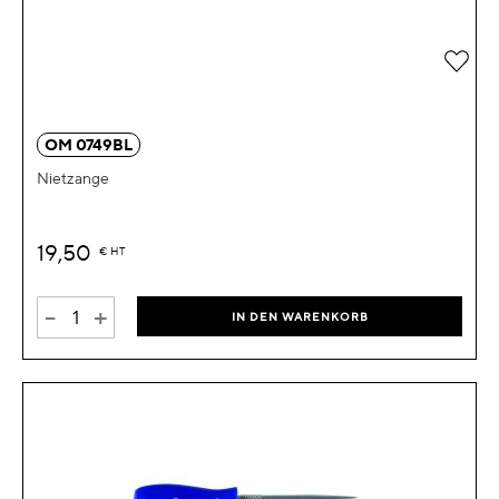
Zur 
OM 0749BL
Nietzange
19,50
€
HT
-
+
IN DEN WARENKORB