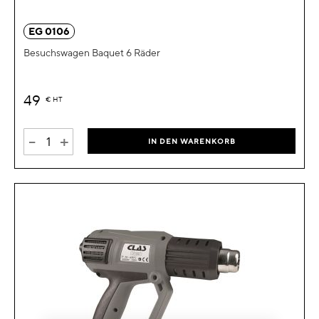
EG 0106
Besuchswagen Baquet 6 Räder
49
€
HT
-
+
IN DEN WARENKORB