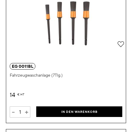
Zur 
EG 0011BL
Fahrzeugwaschanlage (7Tlg.)
14
€
HT
-
+
IN DEN WARENKORB