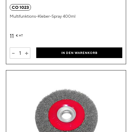
CO 1023
Multifunktions-Kleber-Spray 400ml
11
€
HT
-
+
IN DEN WARENKORB