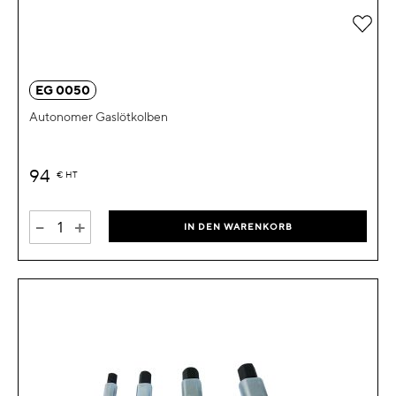
Zur 
EG 0050
Autonomer Gaslötkolben
94
€
HT
-
+
IN DEN WARENKORB