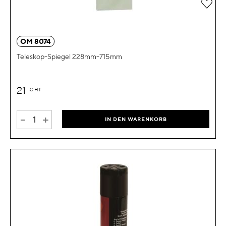
Zur 
OM 8074
Teleskop-Spiegel 228mm-715mm
21
€
HT
-
+
IN DEN WARENKORB