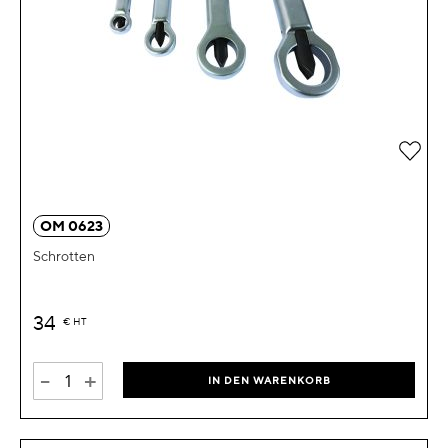
Zur 
OM 0623
Schrotten
34
€
HT
-
+
IN DEN WARENKORB