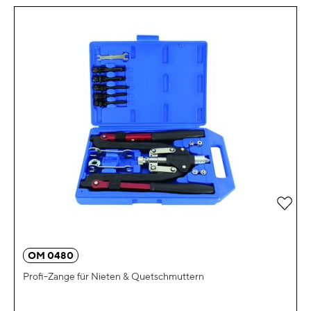
Zur 
OM 0480
Profi-Zange für Nieten & Quetschmuttern