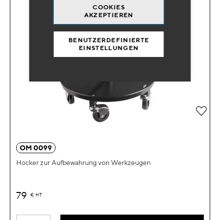
COOKIES
AKZEPTIEREN
BENUTZERDEFINIERTE
EINSTELLUNGEN
Zur 
OM 0099
Hocker zur Aufbewahrung von Werkzeugen
79
€
HT