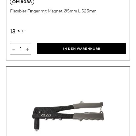
OM 8088
Flexibler Finger mit Magnet Ø5mm L.525mm
13
€
HT
-
+
IN DEN WARENKORB