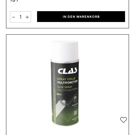
-
+
IN DEN WARENKORB
Zur 