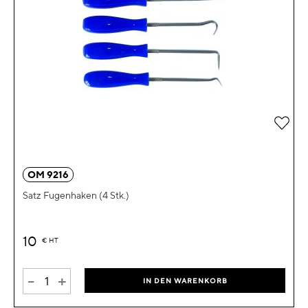
Zur 
OM 9216
Satz Fugenhaken (4 Stk.)
10
€
HT
-
+
IN DEN WARENKORB