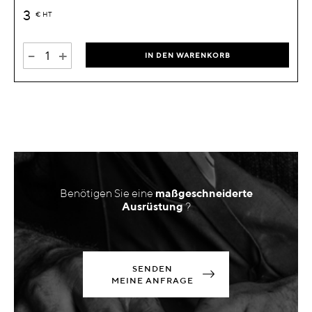
3
€
HT
-
+
IN DEN WARENKORB
Benötigen Sie eine
maßgeschneiderte
Ausrüstung
?
SENDEN
MEINE ANFRAGE