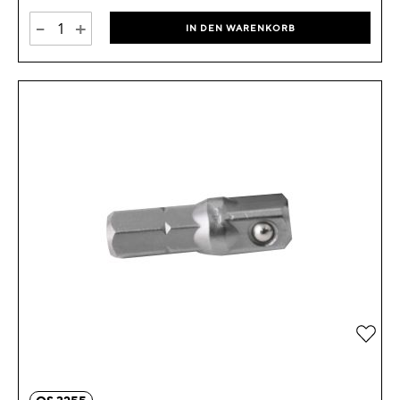
-
+
IN DEN WARENKORB
Zur 