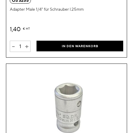
OS 3255
Adapter Male 1/4" für Schrauber l.25mm
1,40
€
HT
-
+
IN DEN WARENKORB