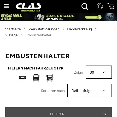
Zum
Rechercher
Inhalt
springen
startseite
werkstattlösungen
handwerkzeug
vissage
embustenhalter
EMBUSTENHALTER
FILTERN NACH FAHRZEUGTYP
Zeige
Sortieren nach
FILTRER