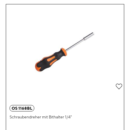
Zur 
OS 1168BL
Schraubendreher mit Bithalter 1/4"