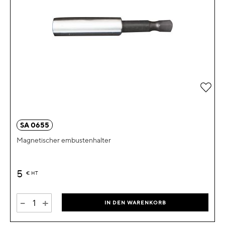
Zur 
SA 0655
Magnetischer embustenhalter
5
€
HT
-
+
IN DEN WARENKORB