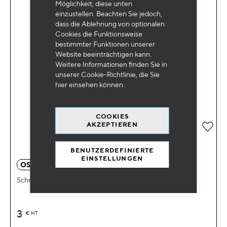
Möglichkeit, diese unten
einzustellen. Beachten Sie jedoch,
dass die Ablehnung von optionalen
Cookies die Funktionsweise
bestimmter Funktionen unserer
Website beeinträchtigen kann.
Weitere Informationen finden Sie in
unserer Cookie-Richtlinie, die Sie
hier
einsehen können.
COOKIES
AKZEPTIEREN
Zur 
BENUTZERDEFINIERTE
EINSTELLUNGEN
OS 0054
Schraubendreher für Douellenhalter 1/4" 150mm
3
€
HT