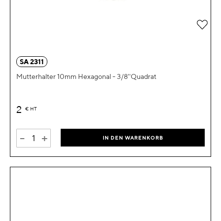
Zur 
SA 2311
Mutterhalter 10mm Hexagonal - 3/8''Quadrat
2
€
HT
-
+
IN DEN WARENKORB