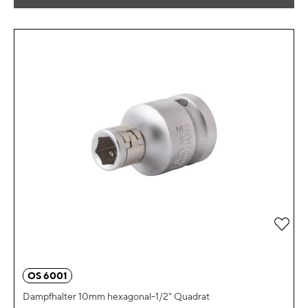
Zur 
OS 6001
Dampfhalter 10mm hexagonal-1/2" Quadrat