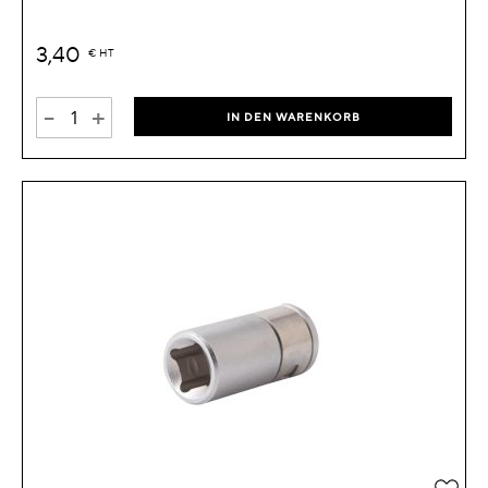
3,40
€
HT
-
+
IN DEN WARENKORB
Zur 