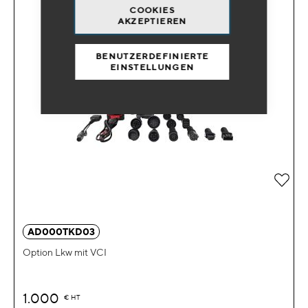
COOKIES
AKZEPTIEREN
BENUTZERDEFINIERTE
EINSTELLUNGEN
Zur 
AD000TKD03
Option Lkw mit VCI
1.000
€
HT