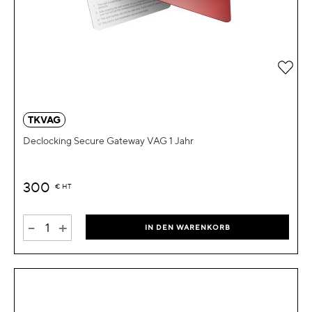
Zur 
TKVAG
Declocking Secure Gateway VAG 1 Jahr
300
€
HT
-
+
IN DEN WARENKORB