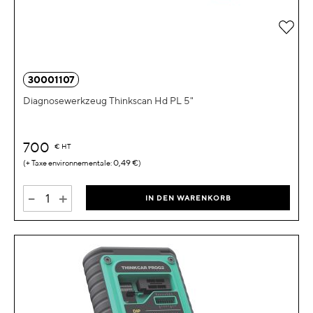
Zur 
30001107
Diagnosewerkzeug Thinkscan Hd PL 5"
700
€
HT
0,49 €
-
+
IN DEN WARENKORB