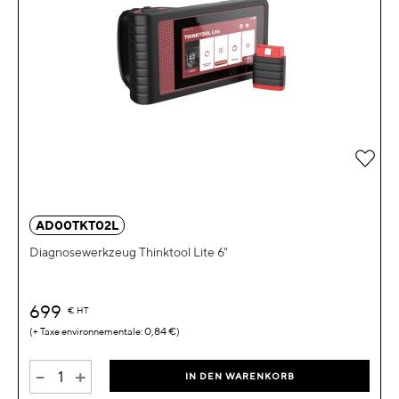
Zur 
AD00TKT02L
Diagnosewerkzeug Thinktool Lite 6"
699
€
HT
0,84 €
-
+
IN DEN WARENKORB