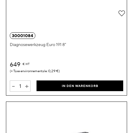
Zur 
30001084
Diagnosewerkzeug Euro 191 8"
649
€
HT
0,29 €
-
+
IN DEN WARENKORB