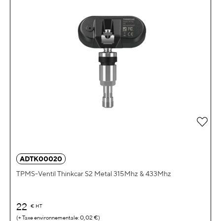
Zur 
ADTK00020
TPMS-Ventil Thinkcar S2 Metal 315Mhz & 433Mhz
22
€
HT
0,02 €