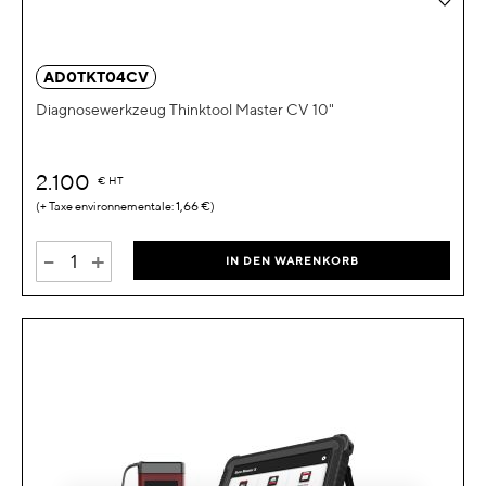
AD0TKT04CV
Diagnosewerkzeug Thinktool Master CV 10"
2.100
€
HT
1,66 €
-
+
IN DEN WARENKORB