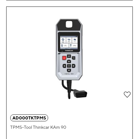
Zur 
AD000TKTPMS
TPMS-Tool Thinkcar KAm 90