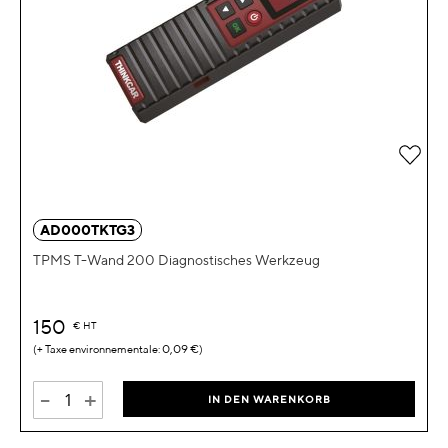
Zur 
AD000TKTG3
TPMS T-Wand 200 Diagnostisches Werkzeug
150
€
HT
0,09 €
-
+
IN DEN WARENKORB