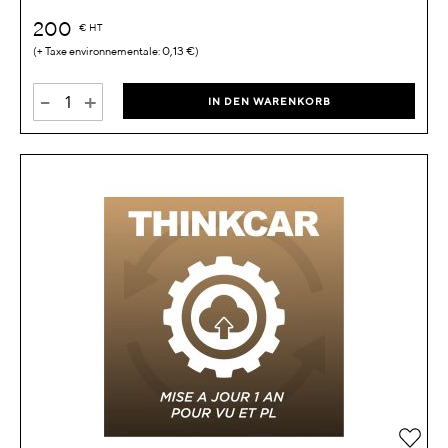
200
€
HT
0,13 €
-
+
IN DEN WARENKORB
Zur 