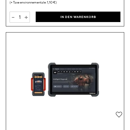
1,10 €
-
+
IN DEN WARENKORB
Zur 