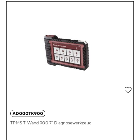
Zur 
AD000TK900
TPMS T-Wand 900 7" Diagnosewerkzeug