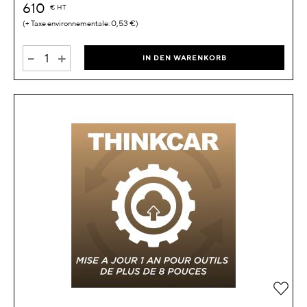
610
€
HT
0,53 €
-
+
IN DEN WARENKORB
Zur 