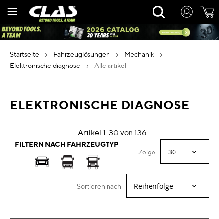
Zum
Rechercher
Inhalt
springen
startseite
fahrzeuglösungen
mechanik
elektronische diagnose
alle artikel
ELEKTRONISCHE DIAGNOSE
Artikel
1
-
30
von
136
FILTERN NACH FAHRZEUGTYP
Zeige
Sortieren nach