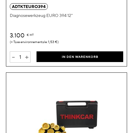
ADTKTEURO394
Diagnosewerkzeug EURO 394 12"
3.100
€
HT
1,53 €
-
+
IN DEN WARENKORB