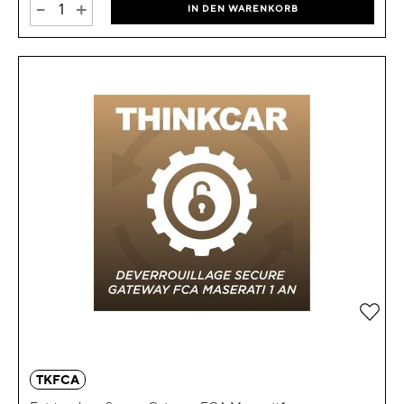
-
+
IN DEN WARENKORB
Zur 
TKFCA