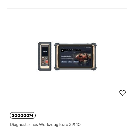
Zur 
30000074
Diagnostisches Werkzeug Euro 391 10"