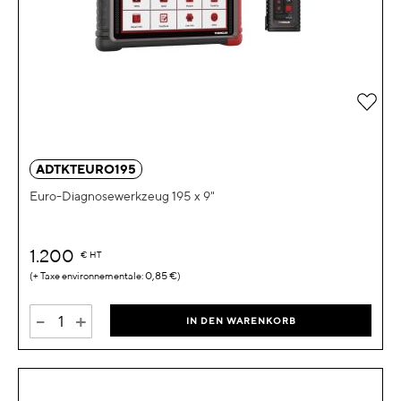
Zur 
ADTKTEURO195
Euro-Diagnosewerkzeug 195 x 9"
1.200
€
HT
0,85 €
-
+
IN DEN WARENKORB