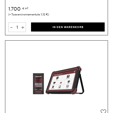
1.700
€
HT
1,12 €
-
+
IN DEN WARENKORB
Zur 