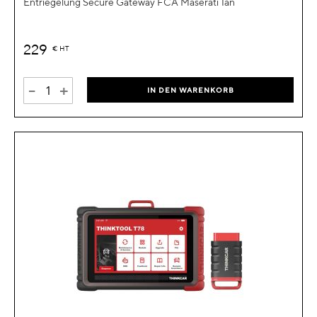
Entriegelung Secure Gateway FCA Maserati 1an
229
€
HT
-
+
IN DEN WARENKORB