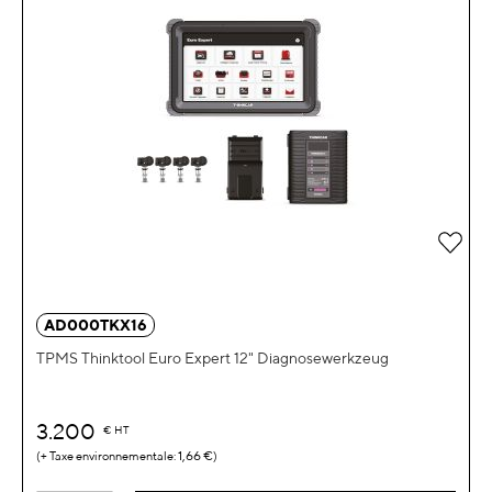
Zur 
AD000TKX16
TPMS Thinktool Euro Expert 12" Diagnosewerkzeug
3.200
€
HT
1,66 €