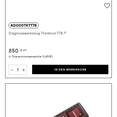
Zur 
AD000TKTT78
Diagnosewerkzeug Thinktool T78 7"
850
€
HT
0,65 €
-
+
IN DEN WARENKORB