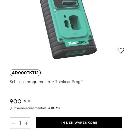
Zur 
AD000TKT12
Schlüsselprogrammierer Thinkcar Prog2
900
€
HT
0,80 €
-
+
IN DEN WARENKORB