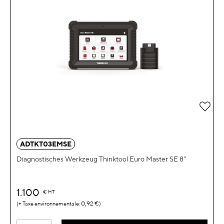
Zur 
ADTKT03EMSE
Diagnostisches Werkzeug Thinktool Euro Master SE 8"
1.100
€
HT
0,92 €