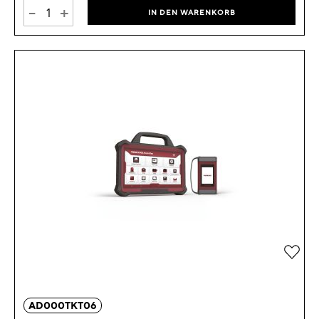
-
+
IN DEN WARENKORB
Zur 
AD000TKT06