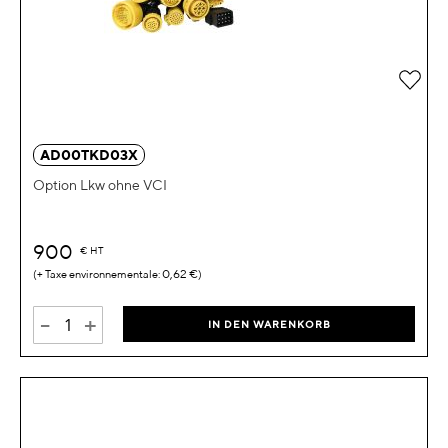
Zur 
AD00TKD03X
Option Lkw ohne VCI
900
€
HT
0,62 €
-
+
IN DEN WARENKORB