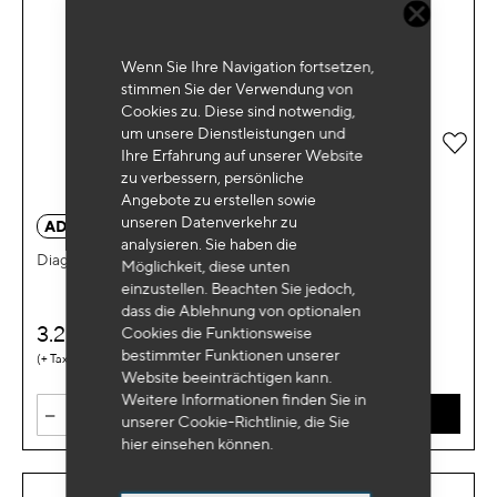
Wenn Sie Ihre Navigation fortsetzen,
stimmen Sie der Verwendung von
Cookies zu. Diese sind notwendig,
um unsere Dienstleistungen und
Zur 
Ihre Erfahrung auf unserer Website
zu verbessern, persönliche
Angebote zu erstellen sowie
unseren Datenverkehr zu
ADTKT04EMX
analysieren. Sie haben die
Diagnostisches Werkzeug Euro Master X 10
Möglichkeit, diese unten
einzustellen. Beachten Sie jedoch,
dass die Ablehnung von optionalen
3.200
Cookies die Funktionsweise
€
HT
bestimmter Funktionen unserer
1,55 €
Website beeinträchtigen kann.
Weitere Informationen finden Sie in
-
+
IN DEN WARENKORB
unserer Cookie-Richtlinie, die Sie
hier
einsehen können.