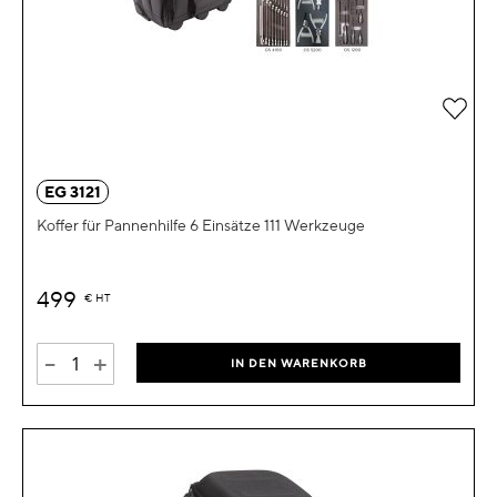
Zur 
EG 3121
Koffer für Pannenhilfe 6 Einsätze 111 Werkzeuge
499
€
HT
-
+
IN DEN WARENKORB