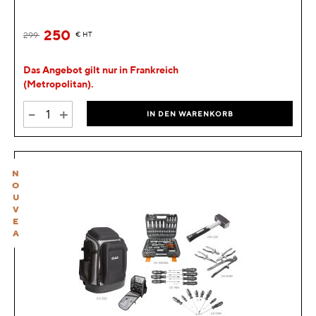
250
299
€
HT
Das Angebot gilt nur in Frankreich
(Metropolitan).
-
+
IN DEN WARENKORB
N
O
U
V
E
A