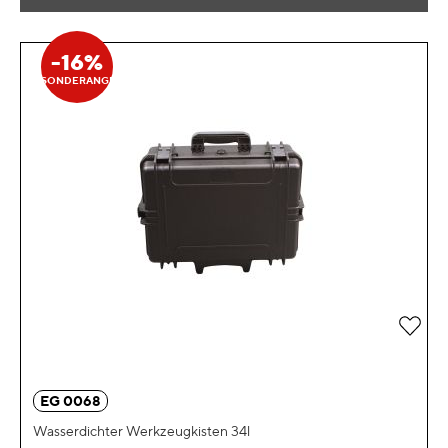
-16%
SONDERANGEBOT
Zur 
EG 0068
Wasserdichter Werkzeugkisten 34l