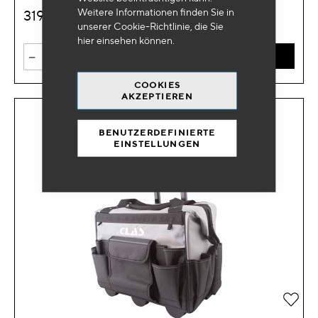
Weitere Informationen finden Sie in
319
€
HT
unserer Cookie-Richtlinie, die Sie
hier
einsehen können.
-
+
IN DEN WARENKORB
COOKIES
AKZEPTIEREN
BENUTZERDEFINIERTE
EINSTELLUNGEN
Zur 