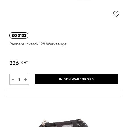
Zur 
EG 3132
Pannenrucksack 128 Werkzeuge
336
€
HT
-
+
IN DEN WARENKORB