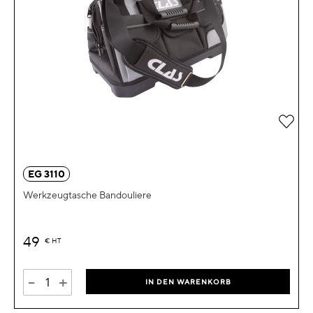
Zur 
EG 3110
Werkzeugtasche Bandouliere
49
€
HT
-
+
IN DEN WARENKORB