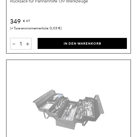
Rucksack für Pannenhilfe 139 Werkzeuge
349
€
HT
0,03 €
-
+
IN DEN WARENKORB