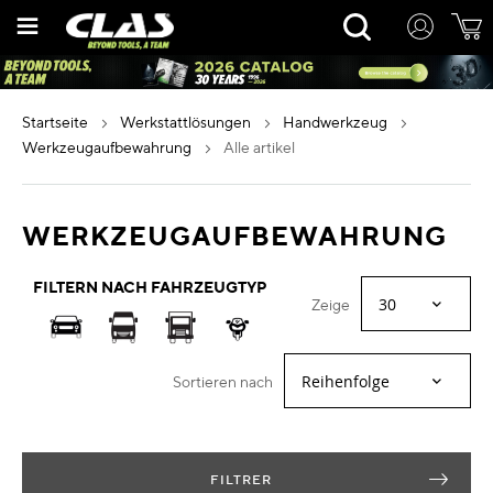
Zum
Rechercher
Inhalt
springen
startseite
werkstattlösungen
handwerkzeug
werkzeugaufbewahrung
alle artikel
WERKZEUGAUFBEWAHRUNG
FILTERN NACH FAHRZEUGTYP
Zeige
Sortieren nach
FILTRER