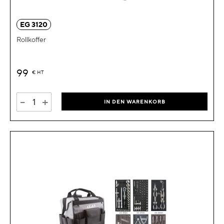
EG 3120
Rollkoffer
99
€
HT
-
+
IN DEN WARENKORB