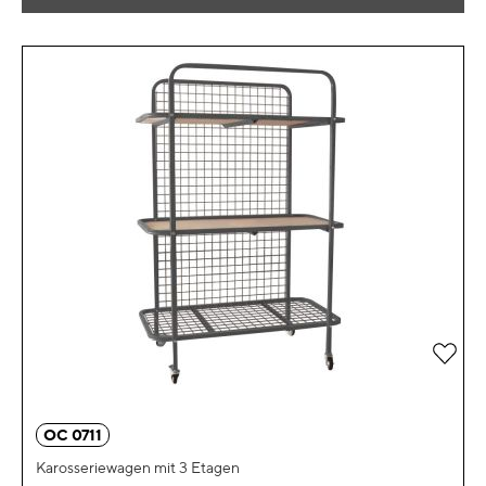
Zur 
OC 0711
Karosseriewagen mit 3 Etagen