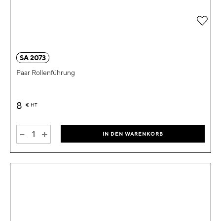
Zur 
SA 2073
Paar Rollenführung
8
€
HT
-
+
IN DEN WARENKORB