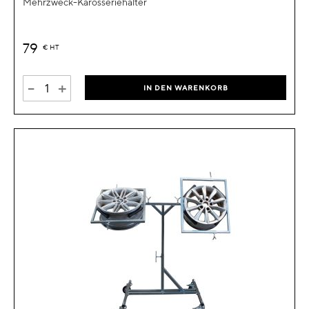
Mehrzweck-Karosseriehalter
79
€
HT
-
+
IN DEN WARENKORB