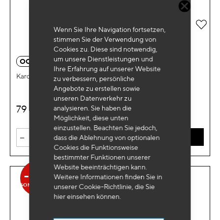
Zur 
Wenn Sie Ihre Navigation fortsetzen,
stimmen Sie der Verwendung von
Cookies zu. Diese sind notwendig,
um unsere Dienstleistungen und
OC 0724
Ihre Erfahrung auf unserer Website
Karosseriestaffelei mit Abdeckplane
zu verbessern, persönliche
Angebote zu erstellen sowie
unseren Datenverkehr zu
79
analysieren. Sie haben die
€
HT
Möglichkeit, diese unten
einzustellen. Beachten Sie jedoch,
-
+
dass die Ablehnung von optionalen
IN DEN WARENKORB
Cookies die Funktionsweise
bestimmter Funktionen unserer
Website beeinträchtigen kann.
-52%
Weitere Informationen finden Sie in
SONDERANGEBOT
unserer Cookie-Richtlinie, die Sie
hier
einsehen können.