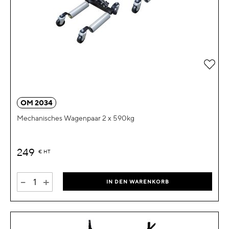
Zur 
OM 2034
Mechanisches Wagenpaar 2 x 590kg
249
€
HT
-
+
IN DEN WARENKORB