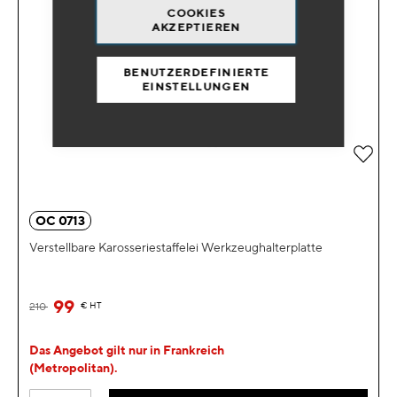
COOKIES
AKZEPTIEREN
BENUTZERDEFINIERTE
EINSTELLUNGEN
Zur 
OC 0713
Verstellbare Karosseriestaffelei Werkzeughalterplatte
99
210
€
HT
Das Angebot gilt nur in Frankreich
(Metropolitan).