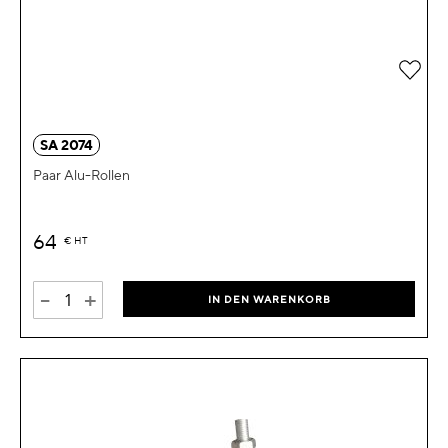
Zur 
SA 2074
Paar Alu-Rollen
64
€
HT
-
+
IN DEN WARENKORB