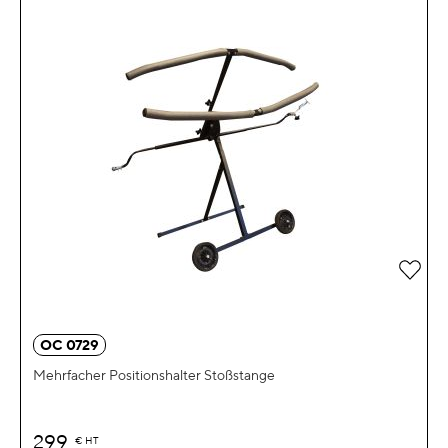
Zur 
OC 0729
Mehrfacher Positionshalter Stoßstange
299
€
HT