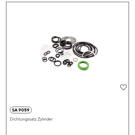
Zur 
SA 9059
Dichtungssatz Zylinder