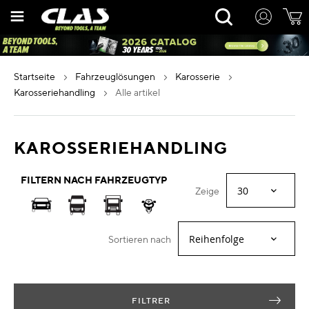
Zum
Rechercher
Inhalt
springen
startseite
fahrzeuglösungen
karosserie
karosseriehandling
alle artikel
KAROSSERIEHANDLING
FILTERN NACH FAHRZEUGTYP
Zeige
Sortieren nach
FILTRER