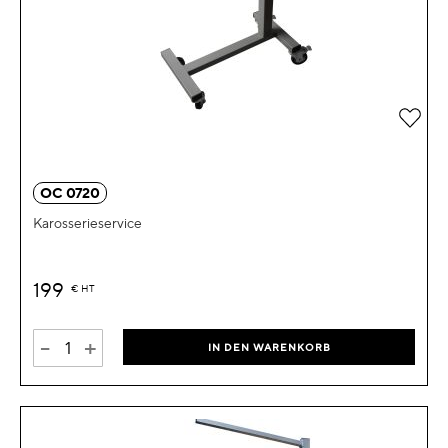
Zur 
OC 0720
Karosserieservice
199
€
HT
-
+
IN DEN WARENKORB