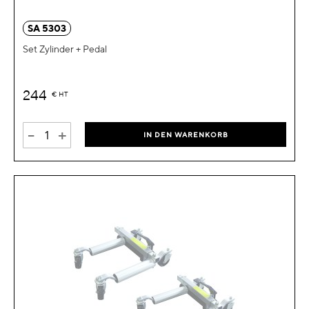
SA 5303
Set Zylinder + Pedal
244
€
HT
-
+
IN DEN WARENKORB