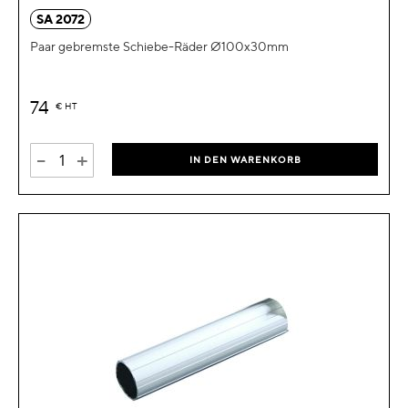
SA 2072
Paar gebremste Schiebe-Räder Ø100x30mm
74
€
HT
-
+
IN DEN WARENKORB