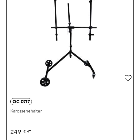
Zur 
OC 0717
Karosseriehalter
249
€
HT