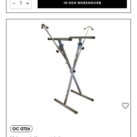
-
+
IN DEN WARENKORB
Zur 
OC 0726