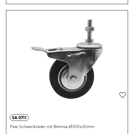
Zur 
SA 0711
Paar Schwenkräder mit Bremse Ø100x30mm