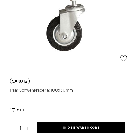
Zur 
SA 0712
Paar Schwenkräder Ø100x30mm
17
€
HT
-
+
IN DEN WARENKORB