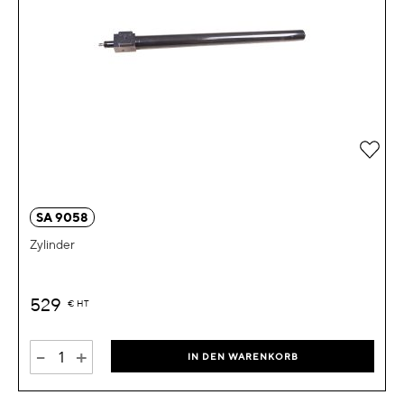
Zur 
SA 9058
Zylinder
529
€
HT
-
+
IN DEN WARENKORB