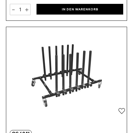
-
+
IN DEN WARENKORB
Zur 