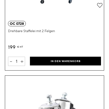
Zur 
OC 0728
Drehbare Staffelei mit 2 Felgen
199
€
HT
-
+
IN DEN WARENKORB