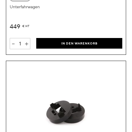
Unterfahrwagen
449
€
HT
-
+
IN DEN WARENKORB