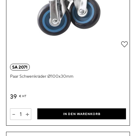
Zur 
SA 2071
Paar Schwenkräder Ø100x30mm
39
€
HT
-
+
IN DEN WARENKORB