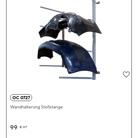
Zur 
OC 0727
Wandhalterung Stoßstange
99
€
HT