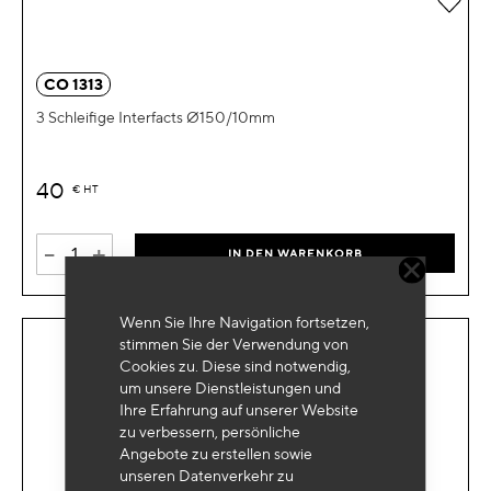
CO 1313
3 Schleifige Interfacts Ø150/10mm
40
€
HT
-
+
IN DEN WARENKORB
Wenn Sie Ihre Navigation fortsetzen,
stimmen Sie der Verwendung von
Cookies zu. Diese sind notwendig,
um unsere Dienstleistungen und
Ihre Erfahrung auf unserer Website
zu verbessern, persönliche
Angebote zu erstellen sowie
unseren Datenverkehr zu