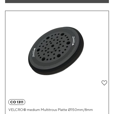
Zur 
CO 1311
VELCRO® medium Multitrous Platte Ø150mm/8mm