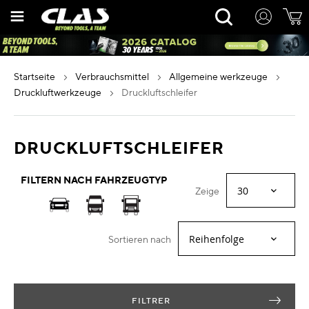
Zum
Rechercher
Inhalt
springen
startseite
verbrauchsmittel
allgemeine werkzeuge
druckluftwerkzeuge
druckluftschleifer
DRUCKLUFTSCHLEIFER
FILTERN NACH FAHRZEUGTYP
Zeige
Sortieren nach
FILTRER