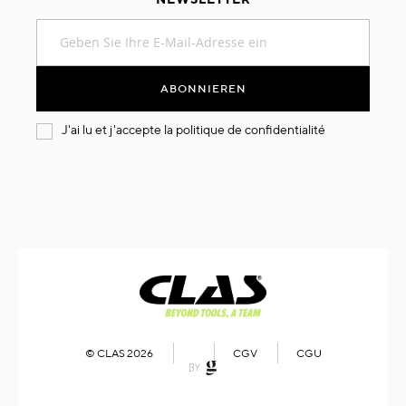
Melden
Sie
sich
für
ABONNIEREN
unseren
Newsletter
J'ai lu et j'accepte la
politique de confidentialité
an:
© CLAS 2026
CGV
CGU