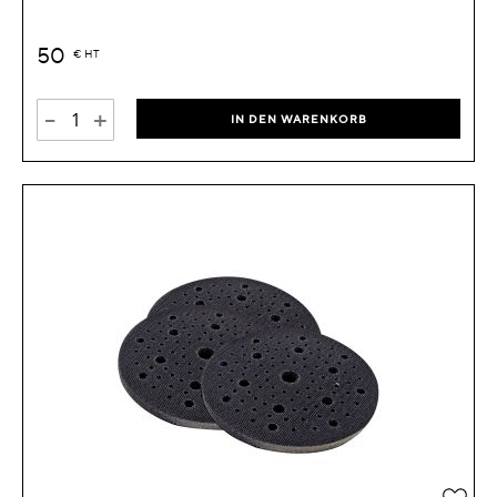
50
€
HT
-
+
IN DEN WARENKORB
Zur 