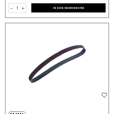
-
+
IN DEN WARENKORB
Zur 