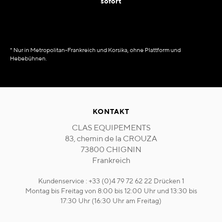
sofort
* Nur in Metropolitan-Frankreich und Korsika, ohne Plattform und
Hebebühnen.
KONTAKT
CLAS EQUIPEMENTS
83, chemin de la CROUZA
73800 CHIGNIN
Frankreich
Kundenservice : +33 (0)4 79 72 62 22 Drücken 1
Montag bis Freitag von 8:00 bis 12:00 Uhr und 13:30 bis
17:30 Uhr (16:30 Uhr am Freitag)