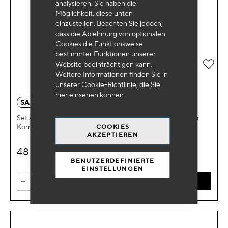
analysieren. Sie haben die
Möglichkeit, diese unten
einzustellen. Beachten Sie jedoch,
dass die Ablehnung von optionalen
Cookies die Funktionsweise
bestimmter Funktionen unserer
Zur 
Website beeinträchtigen kann.
Weitere Informationen finden Sie in
unserer Cookie-Richtlinie, die Sie
hier
einsehen können.
SA 1447
Set aus 5 Streifen mit 80er Körnung + 5 Streifen mit 120er
COOKIES
Körnung
AKZEPTIEREN
48
€
HT
BENUTZERDEFINIERTE
EINSTELLUNGEN
-
+
IN DEN WARENKORB