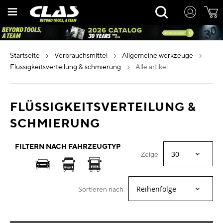
Zum
Rechercher
Inhalt
springen
startseite
verbrauchsmittel
allgemeine werkzeuge
flüssigkeitsverteilung & schmierung
alle artikel
FLÜSSIGKEITSVERTEILUNG &
SCHMIERUNG
FILTERN NACH FAHRZEUGTYP
Zeige
Sortieren nach