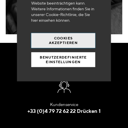
Website beeinträchtigen kann.
MEINE ANFRAGE
Weitere Informationen finden Sie in
unserer Cookie-Richtlinie, die Sie
hier
einsehen können.
COOKIES
AKZEPTIEREN
BENUTZERDEFINIERTE
BESTELLEN SIE
EINSTELLUNGEN
IN ALLER RUHE
Kundenservice
+33 (0)4 79 72 62 22 Drücken 1