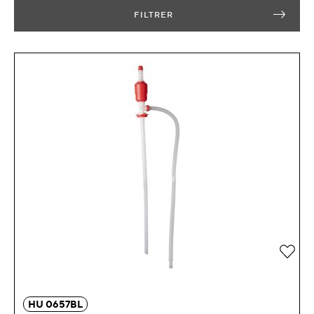
FILTRER
Zur 
HU 0657BL