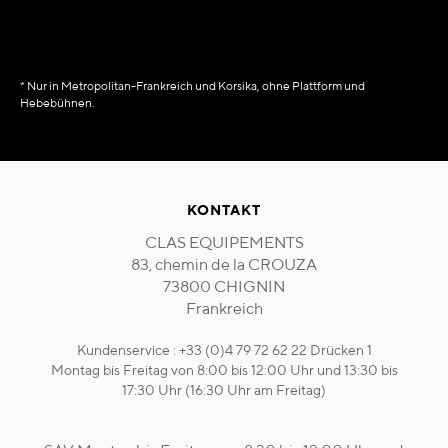
* Nur in Metropolitan-Frankreich und Korsika, ohne Plattform und
Hebebühnen.
KONTAKT
CLAS EQUIPEMENTS
83, chemin de la CROUZA
73800 CHIGNIN
Frankreich
Kundenservice : +33 (0)4 79 72 62 22 Drücken 1
Montag bis Freitag von 8:00 bis 12:00 Uhr und 13:30 bis
17:30 Uhr (16:30 Uhr am Freitag)