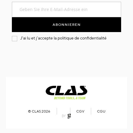
Melden
Sie
sich
für
ABONNIEREN
unseren
Newsletter
J'ai lu et j'accepte la
politique de confidentialité
an:
© CLAS 2026
CGV
CGU