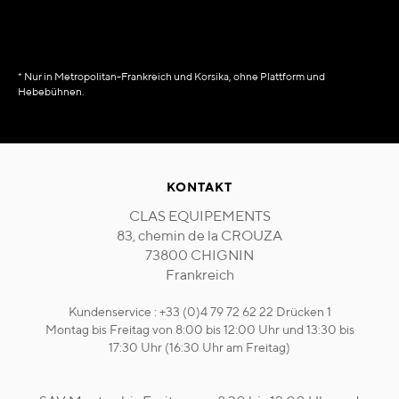
* Nur in Metropolitan-Frankreich und Korsika, ohne Plattform und
Hebebühnen.
KONTAKT
CLAS EQUIPEMENTS
83, chemin de la CROUZA
73800 CHIGNIN
Frankreich
Kundenservice : +33 (0)4 79 72 62 22 Drücken 1
Montag bis Freitag von 8:00 bis 12:00 Uhr und 13:30 bis
17:30 Uhr (16:30 Uhr am Freitag)