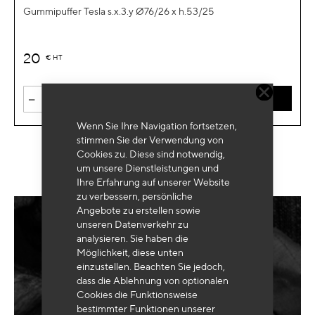
Gummipuffer Tesla s.x.3.y Ø76/26 x h.53/25
20
€
HT
-
+
IN DEN WARENKORB
Wenn Sie Ihre Navigation fortsetzen,
stimmen Sie der Verwendung von
Cookies zu. Diese sind notwendig,
um unsere Dienstleistungen und
Ihre Erfahrung auf unserer Website
zu verbessern, persönliche
Angebote zu erstellen sowie
unseren Datenverkehr zu
Benötigen Sie eine
maßgeschneiderte
analysieren. Sie haben die
Ausrüstung
?
Möglichkeit, diese unten
einzustellen. Beachten Sie jedoch,
dass die Ablehnung von optionalen
Cookies die Funktionsweise
bestimmter Funktionen unserer
SENDEN