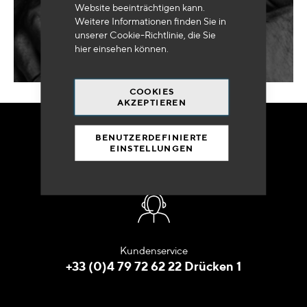
Website beeinträchtigen kann.
MEINE ANFRAGE
Weitere Informationen finden Sie in
unserer Cookie-Richtlinie, die Sie
hier
einsehen können.
COOKIES
AKZEPTIEREN
BENUTZERDEFINIERTE
BESTELLEN SIE
EINSTELLUNGEN
IN ALLER RUHE
Kundenservice
+33 (0)4 79 72 62 22 Drücken 1