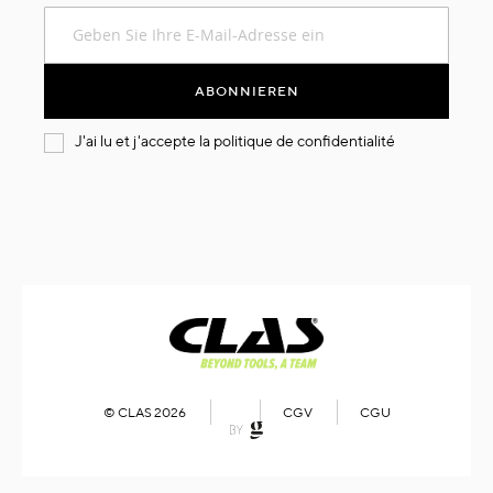
Melden
Sie
sich
für
ABONNIEREN
unseren
Newsletter
J'ai lu et j'accepte la
politique de confidentialité
an:
© CLAS 2026
CGV
CGU