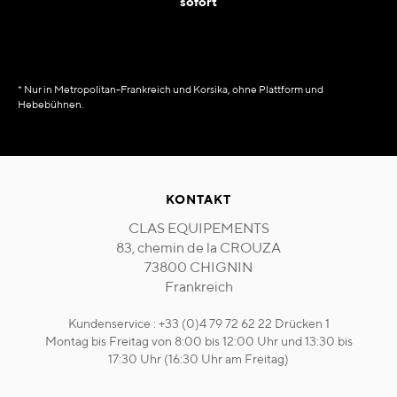
sofort
* Nur in Metropolitan-Frankreich und Korsika, ohne Plattform und
Hebebühnen.
KONTAKT
CLAS EQUIPEMENTS
83, chemin de la CROUZA
73800 CHIGNIN
Frankreich
Kundenservice : +33 (0)4 79 72 62 22 Drücken 1
Montag bis Freitag von 8:00 bis 12:00 Uhr und 13:30 bis
17:30 Uhr (16:30 Uhr am Freitag)