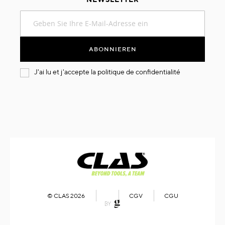
Melden
Sie
sich
für
ABONNIEREN
unseren
Newsletter
J'ai lu et j'accepte la
politique de confidentialité
an:
© CLAS 2026
CGV
CGU