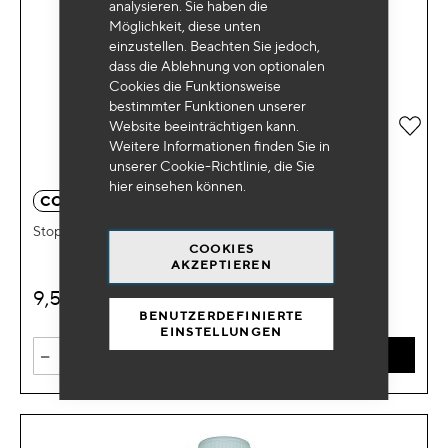
analysieren. Sie haben die
Möglichkeit, diese unten
einzustellen. Beachten Sie jedoch,
dass die Ablehnung von optionalen
Cookies die Funktionsweise
bestimmter Funktionen unserer
Zur 
Website beeinträchtigen kann.
Weitere Informationen finden Sie in
unserer Cookie-Richtlinie, die Sie
hier
einsehen können.
CO 1012
Stop Fuktionen Radiatoren 300ml
COOKIES
AKZEPTIEREN
9,50
€
HT
BENUTZERDEFINIERTE
EINSTELLUNGEN
-
+
IN DEN WARENKORB