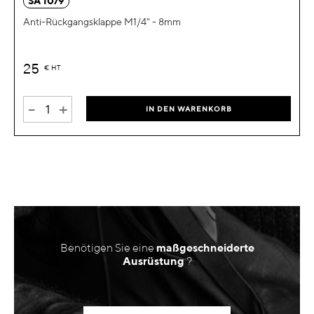
SA 1079
Anti-Rückgangsklappe M1/4" - 8mm
25
€
HT
-
+
IN DEN WARENKORB
Benötigen Sie eine
maßgeschneiderte
Ausrüstung
?