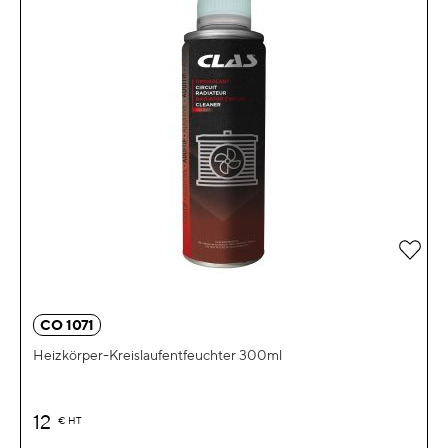
Zur 
CO 1071
Heizkörper-Kreislaufentfeuchter 300ml
12
€
HT