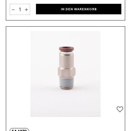
-
+
IN DEN WARENKORB
Zur 