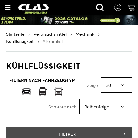
Zum
Rechercher
Inhalt
springen
startseite
verbrauchsmittel
mechanik
kühlflüssigkeit
alle artikel
KÜHLFLÜSSIGKEIT
FILTERN NACH FAHRZEUGTYP
Zeige
Sortieren nach
FILTRER