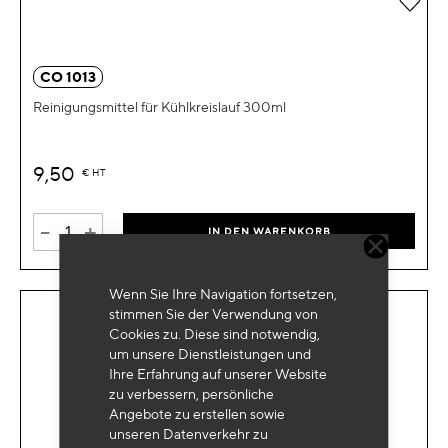
CO 1013
Reinigungsmittel für Kühlkreislauf 300ml
9,50
€
HT
-
+
IN DEN WARENKORB
Wenn Sie Ihre Navigation fortsetzen,
stimmen Sie der Verwendung von
Cookies zu. Diese sind notwendig,
um unsere Dienstleistungen und
Ihre Erfahrung auf unserer Website
zu verbessern, persönliche
Angebote zu erstellen sowie
unseren Datenverkehr zu