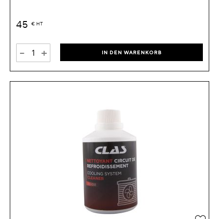
45
€
HT
-
+
IN DEN WARENKORB
Zur 