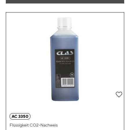
Zur 
AC 3350
Flüssigkeit CO2-Nachweis