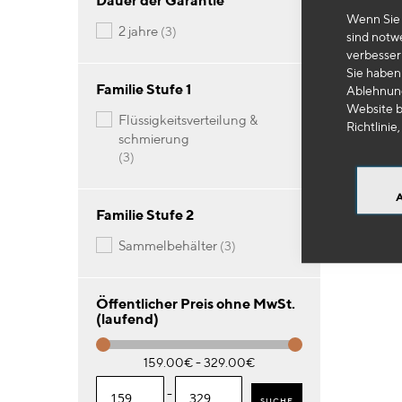
Dauer der Garantie
Wenn Sie 
Artikel
2 jahre
3
HU
sind notw
verbesser
Samm
Sie haben 
Familie Stufe 1
Ablehnung
Website b
15
flüssigkeitsverteilung &
Richtlinie,
schmierung
Artikel
3
-
Familie Stufe 2
Artikel
sammelbehälter
3
Öffentlicher Preis ohne MwSt.
(laufend)
159.00€ - 329.00€
-
SUCHE