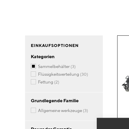
EINKAUFSOPTIONEN
Kategorien
Artikel
sammelbehälter
3
Artikel
flüssigkeitsverteilung
30
Artikel
fettung
2
Grundlegende Familie
Artikel
allgemeine werkzeuge
3