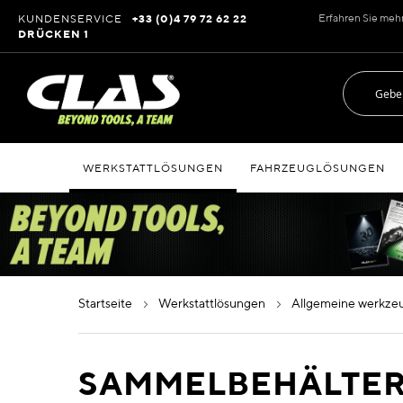
Zum
Erfahren Sie meh
KUNDENSERVICE
+33 (0)4 79 72 62 22
Inhalt
DRÜCKEN 1
springen
WERKSTATTLÖSUNGEN
FAHRZEUGLÖSUNGEN
startseite
werkstattlösungen
allgemeine werkz
SAMMELBEHÄLTE