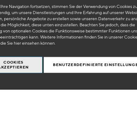
Ihre Navigation fortsetzen, stimmen Sie der Verwendung von Cookies zu
hinzufügen
 0031
HU 0033
endig, um unsere Dienstleistungen und Ihre Erfahrung auf unserer Websi
n, persönliche Angebote zu erstellen sowie unseren Datenverkehr zu ana
elbehälter für Flüssigkeiten, 35 l
Flüssigkeitsauffangwanne fü
die Möglichkeit, diese unten einzustellen. Beachten Sie jedoch, dass die
l
 von optionalen Cookies die Funktionsweise bestimmter Funktionen un
eeinträchtigen kann. Weitere Informationen finden Sie in unserer Cooki
9
299
€
HT
€
HT
 die Sie
hier
einsehen können.
+
-
+
IN DEN WARENKORB
IN DEN WAR
COOKIES
BENUTZERDEFINIERTE EINSTELLUNG
AKZEPTIEREN