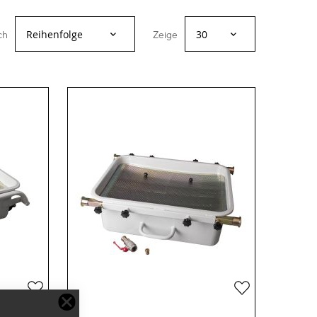
ch
Zeige
Zur
Zur
Wunschliste
Wunschliste