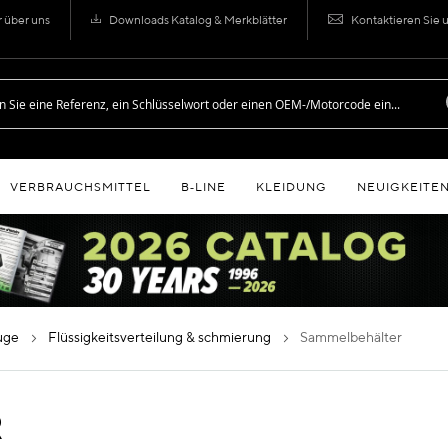
r über uns
Downloads Katalog & Merkblätter
Kontaktieren Sie 
VERBRAUCHSMITTEL
B‑LINE
KLEIDUNG
NEUIGKEITE
euge
flüssigkeitsverteilung & schmierung
sammelbehälter
R