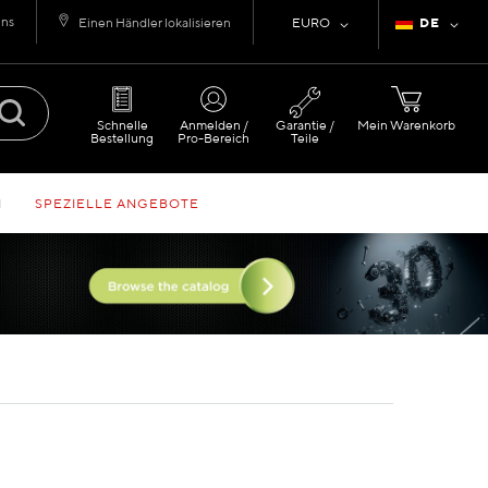
uns
Währung
Sprache
Einen Händler lokalisieren
EURO
DE
Schnelle
Anmelden /
Garantie /
Mein Warenkorb
Bestellung
Pro-Bereich
Teile
N
SPEZIELLE ANGEBOTE