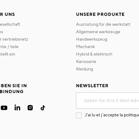
R UNS
UNSERE PRODUKTE
gesellschaft
ausrüstung für die werkstatt
os
allgemeine werkzeuge
er vertriebsnetz
handwerkszeug
ntie / teile
mechanik
 stellt ein
hybrid & elektrisch
karosserie
kleidung
IBEN SIE IN
NEWSLETTER
BINDUNG
Melden
Sie
sich
für
J'ai lu et j'accepte la
politiqu
unseren
Newsletter
an: