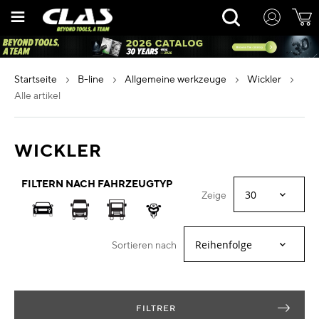
Zum
Rechercher
Inhalt
springen
startseite
b-line
allgemeine werkzeuge
wickler
alle artikel
WICKLER
FILTERN NACH FAHRZEUGTYP
Zeige
Sortieren nach
FILTRER