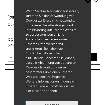
Wenn Sie Ihre Navigation fortsetzen,
stimmen Sie der Verwendung von
OE 0053BL
Cookies zu. Diese sind notwendig,
Elektrischer Wickel 3x1,5mm2 10m
um unsere Dienstleistungen und
Ihre Erfahrung auf unserer Website
zu verbessern, persönliche
Angebote zu erstellen sowie
99
€
HT
unseren Datenverkehr zu
0,66 €
analysieren. Sie haben die
Möglichkeit, diese unten
-
+
IN DEN WARENKORB
einzustellen. Beachten Sie jedoch,
dass die Ablehnung von optionalen
Cookies die Funktionsweise
bestimmter Funktionen unserer
Website beeinträchtigen kann.
Weitere Informationen finden Sie in
unserer Cookie-Richtlinie, die Sie
hier
einsehen können.