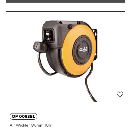
Zur 
OP 0083BL
Air Wickler Ø8mm 10m