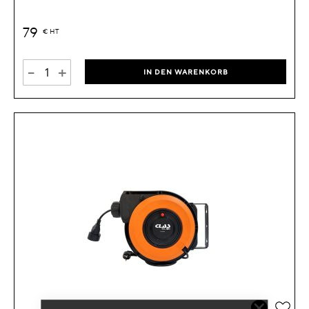
79
€
HT
-
+
IN DEN WARENKORB
Zur 