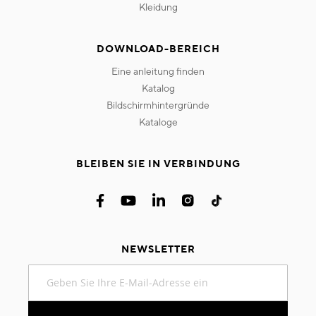
kleidung
DOWNLOAD-BEREICH
eine anleitung finden
katalog
bildschirmhintergründe
kataloge
BLEIBEN SIE IN VERBINDUNG
NEWSLETTER
Melden
Sie
sich
für