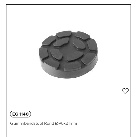
Zur 
EG 1140
Gummibandstopf Rund Ø98x21mm