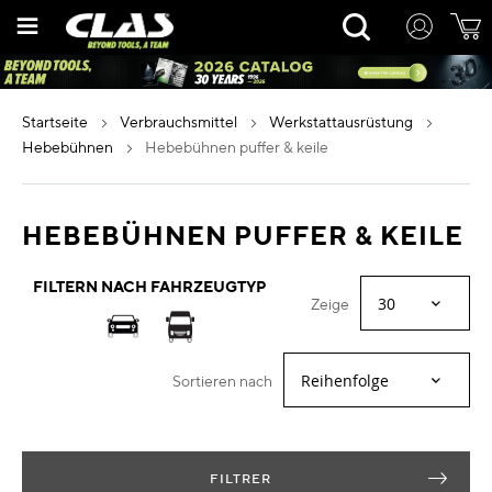
Zum
Rechercher
Inhalt
springen
startseite
verbrauchsmittel
werkstattausrüstung
hebebühnen
hebebühnen puffer & keile
HEBEBÜHNEN PUFFER & KEILE
FILTERN NACH FAHRZEUGTYP
Zeige
Sortieren nach
FILTRER