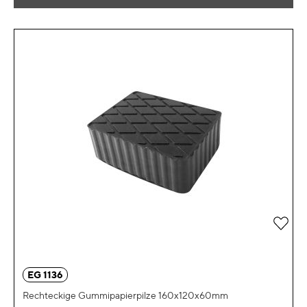
Zur 
EG 1136
Rechteckige Gummipapierpilze 160x120x60mm