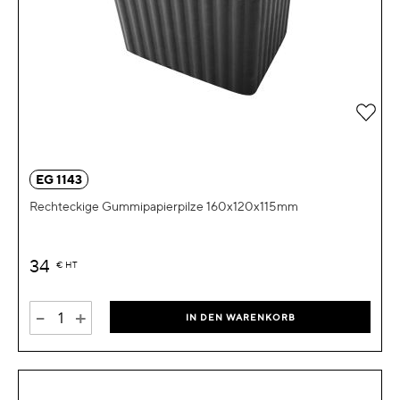
Zur 
EG 1143
Rechteckige Gummipapierpilze 160x120x115mm
34
€
HT
-
+
IN DEN WARENKORB