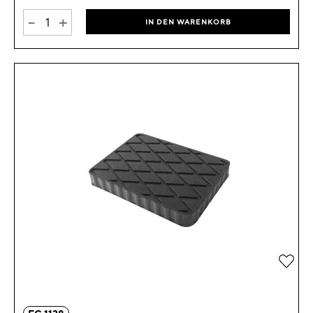
-
+
IN DEN WARENKORB
Zur 