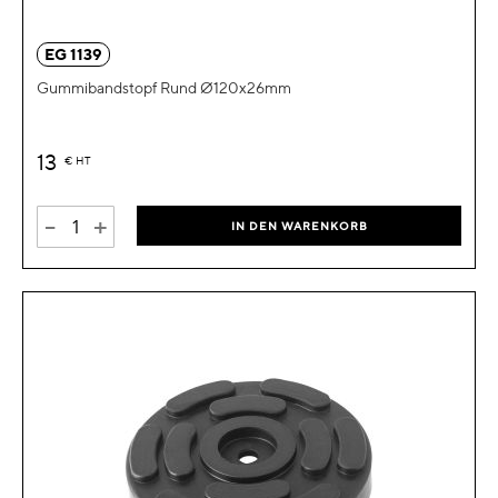
EG 1139
Gummibandstopf Rund Ø120x26mm
13
€
HT
-
+
IN DEN WARENKORB