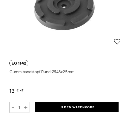
Zur 
EG 1142
Gummibandstopf Rund Ø143x25mm
13
€
HT
-
+
IN DEN WARENKORB