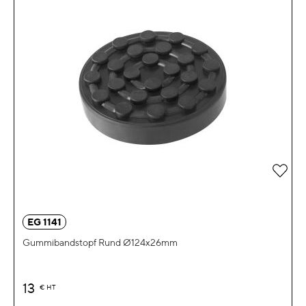
Zur 
EG 1141
Gummibandstopf Rund Ø124x26mm
13
€
HT