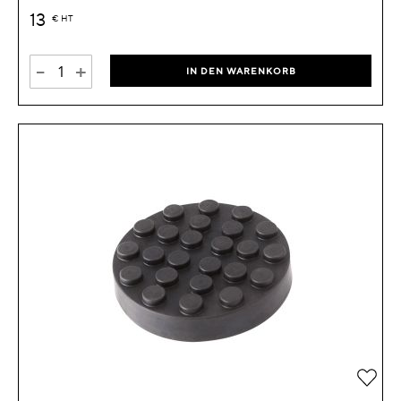
13
€
HT
-
+
IN DEN WARENKORB
Zur 