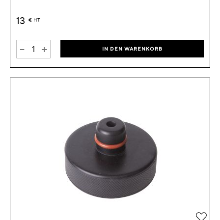
13
€
HT
-
+
IN DEN WARENKORB
Zur 