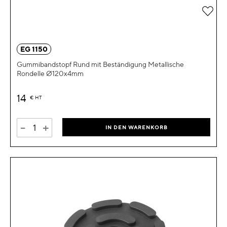
Zur 
EG 1150
Gummibandstopf Rund mit Beständigung Metallische
Rondelle Ø120x4mm
14
€
HT
-
+
IN DEN WARENKORB