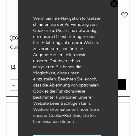
Zur 
Wenn Sie Ihre Navigation fortsetzen,
stimmen Sie der Verwendung von
Cookies zu. Diese sind notwendig,
um unsere Dienstleistungen und
EG 1148
Ihre Erfahrung auf unserer Website
Gummibandstopf Rund Ø130x10mm
zu verbessern, persönliche
Angebote zu erstellen sowie
unseren Datenverkehr zu
14
analysieren. Sie haben die
€
HT
Möglichkeit, diese unten
einzustellen. Beachten Sie jedoch,
-
+
dass die Ablehnung von optionalen
IN DEN WARENKORB
Cookies die Funktionsweise
bestimmter Funktionen unserer
Website beeinträchtigen kann.
Weitere Informationen finden Sie in
unserer Cookie-Richtlinie, die Sie
hier
einsehen können.