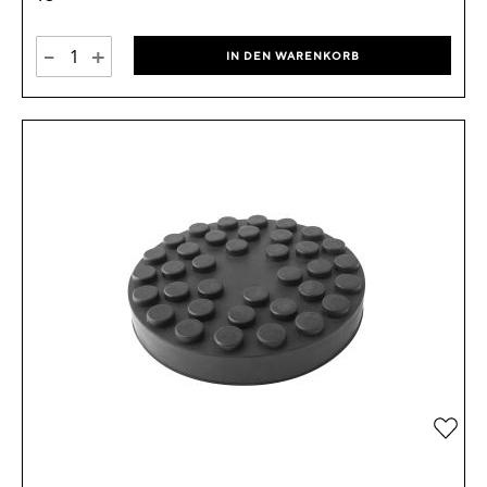
-
+
IN DEN WARENKORB
Zur 