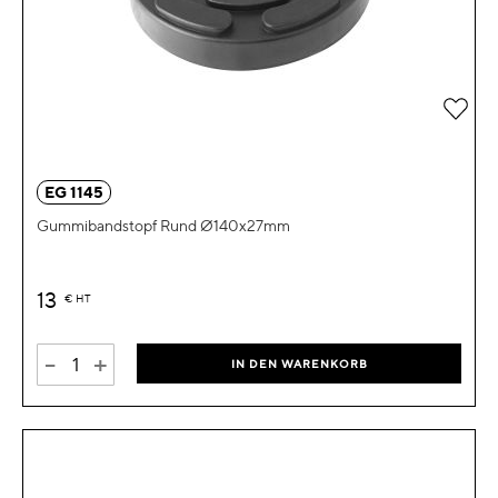
Zur 
EG 1145
Gummibandstopf Rund Ø140x27mm
13
€
HT
-
+
IN DEN WARENKORB