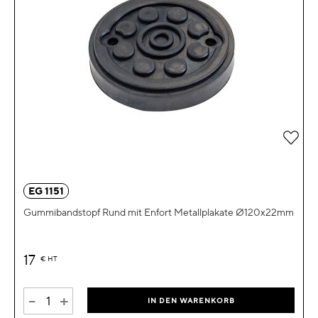
Zur 
EG 1151
Gummibandstopf Rund mit Enfort Metallplakate Ø120x22mm
17
€
HT
-
+
IN DEN WARENKORB