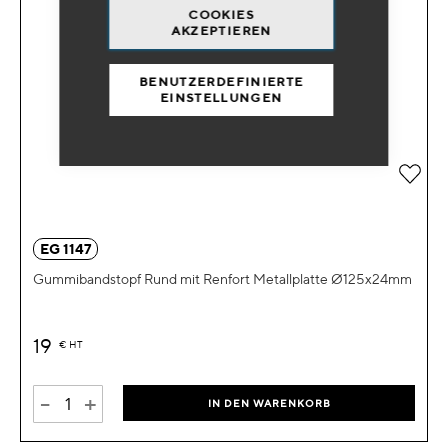
COOKIES
AKZEPTIEREN
BENUTZERDEFINIERTE
EINSTELLUNGEN
Zur 
EG 1147
Gummibandstopf Rund mit Renfort Metallplatte Ø125x24mm
19
€
HT
-
+
IN DEN WARENKORB