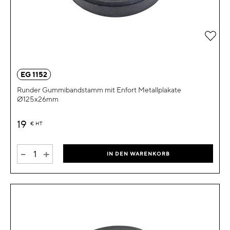
Zur 
EG 1152
Runder Gummibandstamm mit Enfort Metallplakate
Ø125x26mm
19
€
HT
-
+
IN DEN WARENKORB