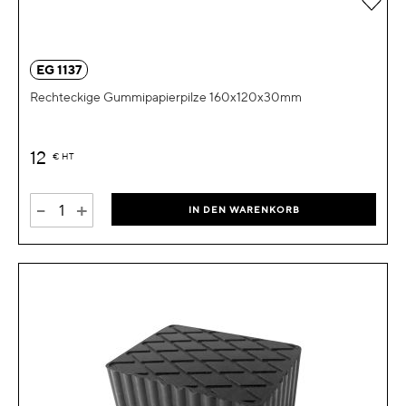
EG 1137
Rechteckige Gummipapierpilze 160x120x30mm
12
€
HT
-
+
IN DEN WARENKORB