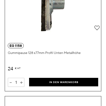
Zur 
EG 1158
Gummipause 128 x77mm Profil Unten Metallhöhe
24
€
HT
-
+
IN DEN WARENKORB