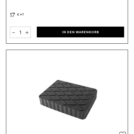
17
€
HT
-
+
IN DEN WARENKORB
Zur 