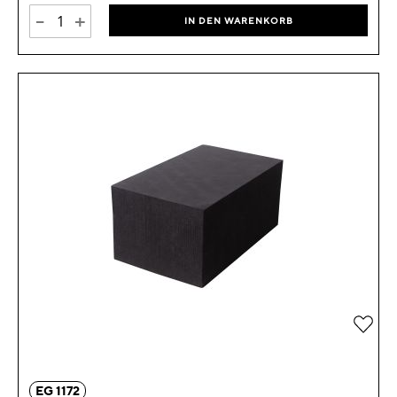
-
+
IN DEN WARENKORB
Zur 
EG 1172