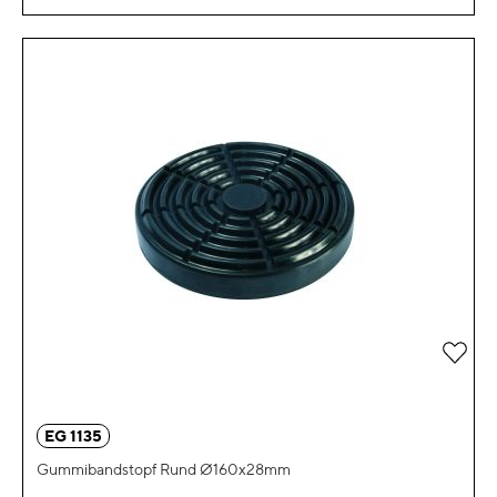
Zur 
EG 1135
Gummibandstopf Rund Ø160x28mm