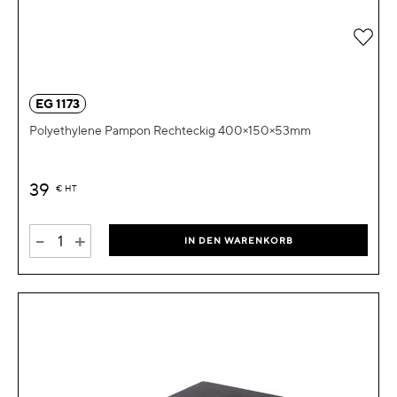
Zur 
EG 1173
Polyethylene Pampon Rechteckig 400×150×53mm
39
€
HT
-
+
IN DEN WARENKORB