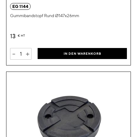
EG 1144
Gummibandstopf Rund Ø147x26mm
13
€
HT
-
+
IN DEN WARENKORB