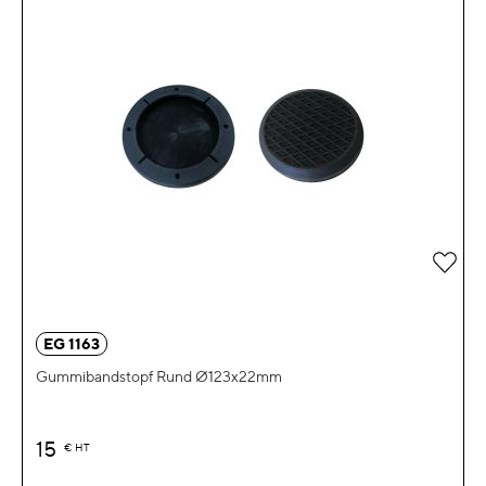
Zur 
EG 1163
Gummibandstopf Rund Ø123x22mm
15
€
HT