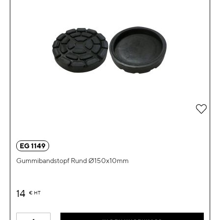
Zur 
EG 1149
Gummibandstopf Rund Ø150x10mm
14
€
HT