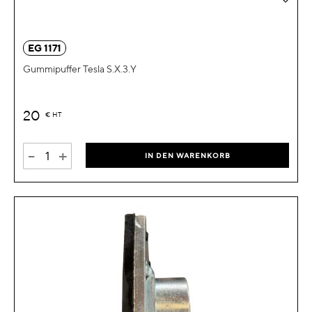
EG 1171
Gummipuffer Tesla S.X.3.Y
20
€
HT
-
+
IN DEN WARENKORB