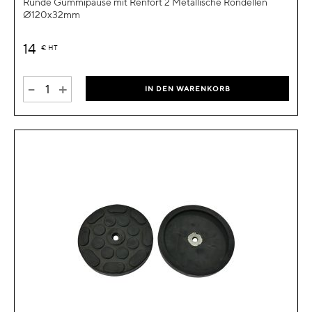
Runde Gummipause mit Renfort 2 Metallische Rondellen
Ø120x32mm
14
€
HT
-
+
IN DEN WARENKORB