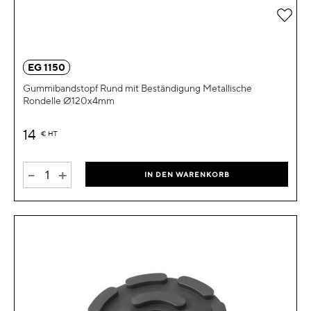
Zur 
EG 1150
Gummibandstopf Rund mit Beständigung Metallische
Rondelle Ø120x4mm
14
€
HT
-
+
IN DEN WARENKORB