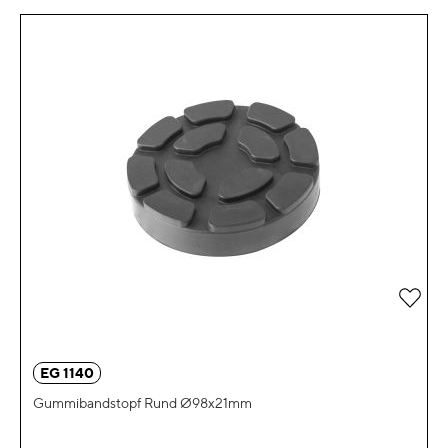
Zur 
EG 1140
Gummibandstopf Rund Ø98x21mm