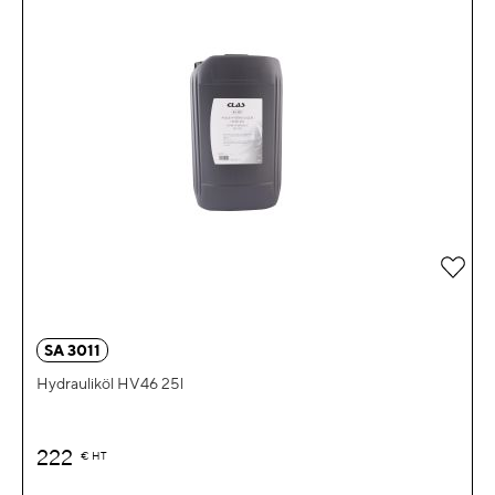
Zur 
SA 3011
Hydrauliköl HV46 25l
222
€
HT