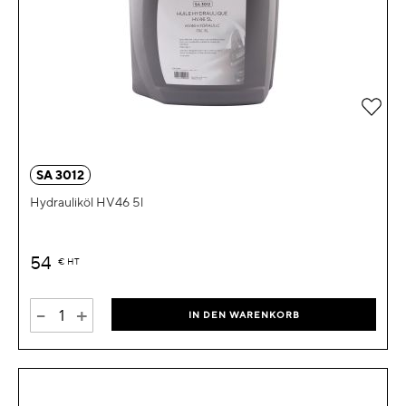
Zur 
SA 3012
Hydrauliköl HV46 5l
54
€
HT
-
+
IN DEN WARENKORB