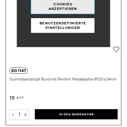
COOKIES
AKZEPTIEREN
BENUTZERDEFINIERTE
EINSTELLUNGEN
Zur 
EG 1147
Gummibandstopf Rund mit Renfort Metallplatte Ø125x24mm
19
€
HT
-
+
IN DEN WARENKORB