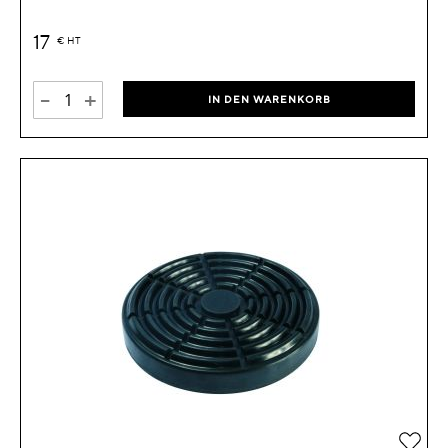
17
€
HT
-
+
IN DEN WARENKORB
Zur 