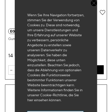
Zur 
Wenn Sie Ihre Navigation fortsetzen,
stimmen Sie der Verwendung von
Cookies zu. Diese sind notwendig,
um unsere Dienstleistungen und
EG 1148
Ihre Erfahrung auf unserer Website
Gummibandstopf Rund Ø130x10mm
zu verbessern, persönliche
Angebote zu erstellen sowie
unseren Datenverkehr zu
14
analysieren. Sie haben die
€
HT
Möglichkeit, diese unten
einzustellen. Beachten Sie jedoch,
-
+
dass die Ablehnung von optionalen
IN DEN WARENKORB
Cookies die Funktionsweise
bestimmter Funktionen unserer
Website beeinträchtigen kann.
Weitere Informationen finden Sie in
unserer Cookie-Richtlinie, die Sie
hier
einsehen können.