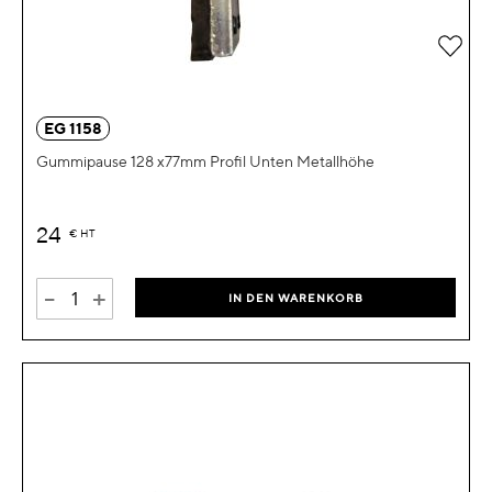
Zur 
EG 1158
Gummipause 128 x77mm Profil Unten Metallhöhe
24
€
HT
-
+
IN DEN WARENKORB