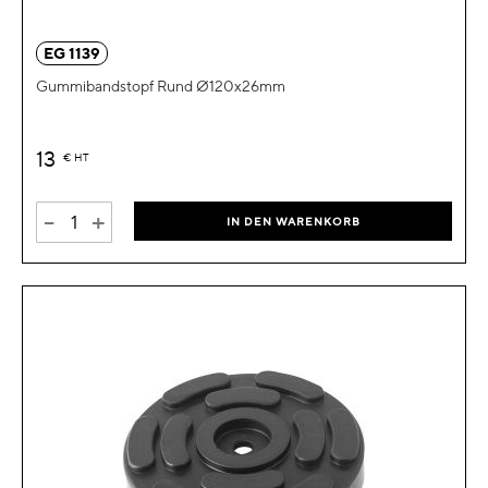
EG 1139
Gummibandstopf Rund Ø120x26mm
13
€
HT
-
+
IN DEN WARENKORB