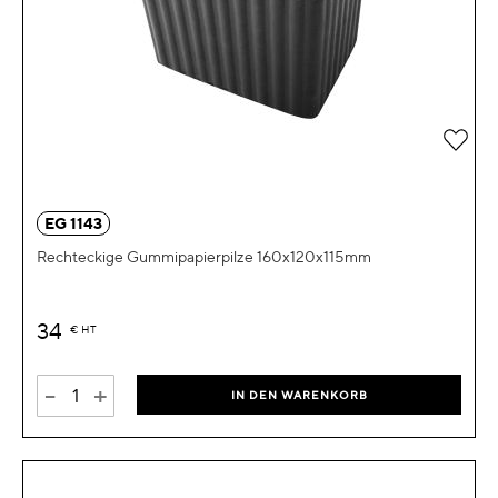
Zur 
EG 1143
Rechteckige Gummipapierpilze 160x120x115mm
34
€
HT
-
+
IN DEN WARENKORB