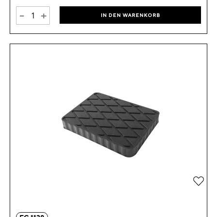
-
+
IN DEN WARENKORB
Zur 