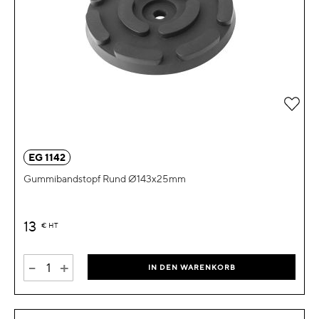
Zur 
EG 1142
Gummibandstopf Rund Ø143x25mm
13
€
HT
-
+
IN DEN WARENKORB