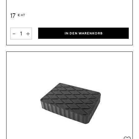
17
€
HT
-
+
IN DEN WARENKORB
Zur 