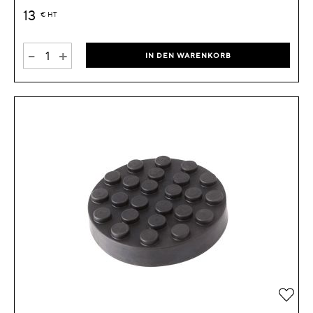
13
€
HT
-
+
IN DEN WARENKORB
Zur 