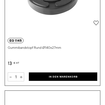
Zur 
EG 1145
Gummibandstopf Rund Ø140x27mm
13
€
HT
-
+
IN DEN WARENKORB