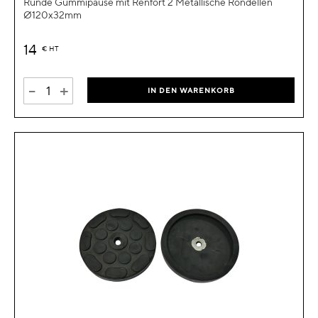
Runde Gummipause mit Renfort 2 Metallische Rondellen
Ø120x32mm
14
€
HT
-
+
IN DEN WARENKORB