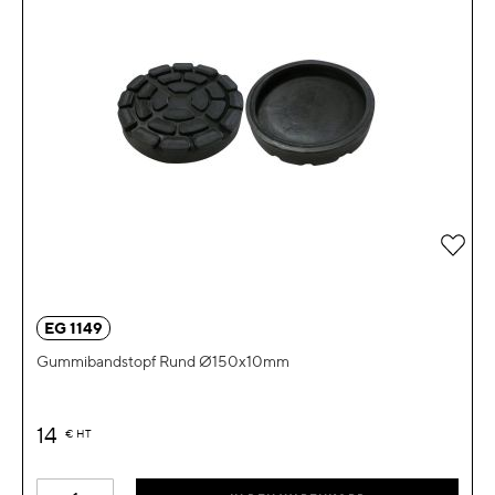
Zur 
EG 1149
Gummibandstopf Rund Ø150x10mm
14
€
HT