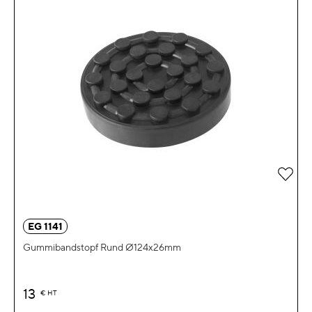
Zur 
EG 1141
Gummibandstopf Rund Ø124x26mm
13
€
HT