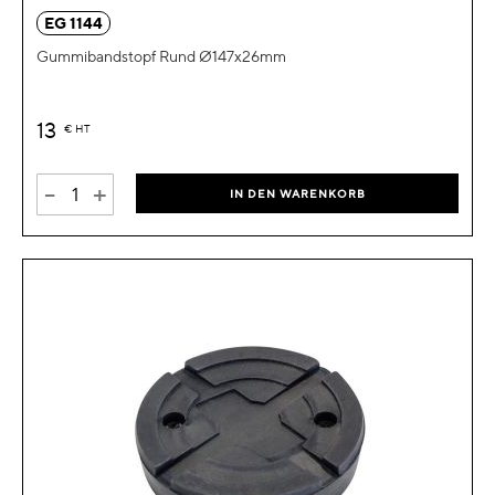
EG 1144
Gummibandstopf Rund Ø147x26mm
13
€
HT
-
+
IN DEN WARENKORB