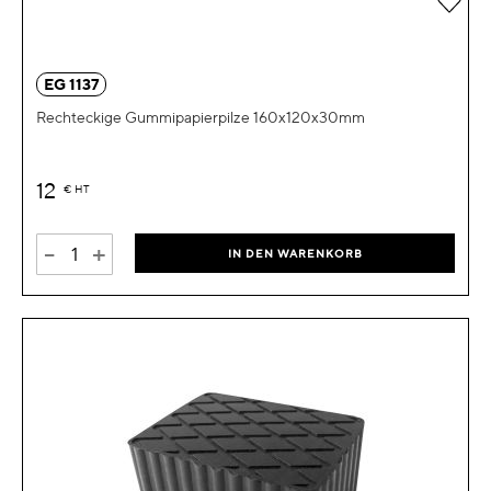
EG 1137
Rechteckige Gummipapierpilze 160x120x30mm
12
€
HT
-
+
IN DEN WARENKORB