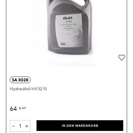
Zur 
SA 3028
Hydrauliköl HV32 5l
64
€
HT
-
+
IN DEN WARENKORB