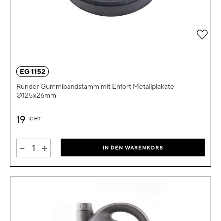
Zur 
EG 1152
Runder Gummibandstamm mit Enfort Metallplakate
Ø125x26mm
19
€
HT
-
+
IN DEN WARENKORB