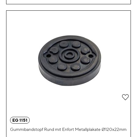
Zur 
EG 1151
Gummibandstopf Rund mit Enfort Metallplakate Ø120x22mm