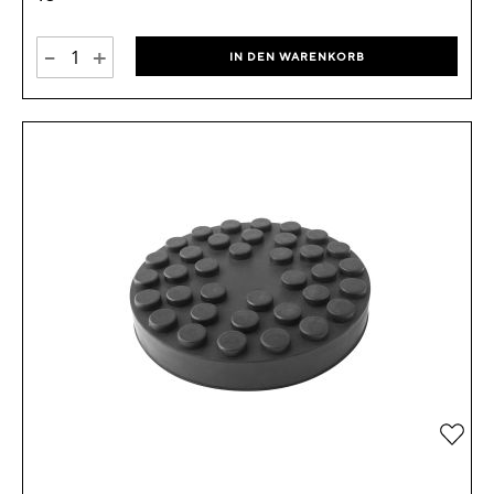
-
+
IN DEN WARENKORB
Zur 