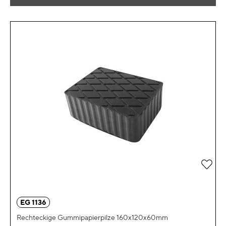
Zur 
EG 1136
Rechteckige Gummipapierpilze 160x120x60mm