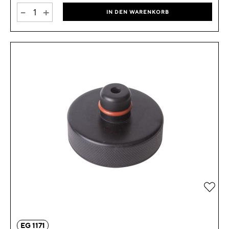
-
+
IN DEN WARENKORB
Zur 
EG 1171