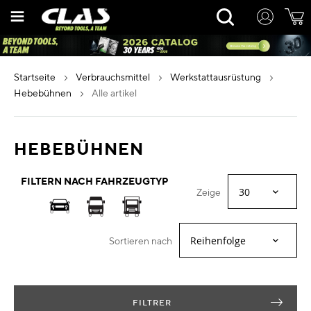
Zum
Rechercher
Inhalt
springen
startseite
verbrauchsmittel
werkstattausrüstung
hebebühnen
alle artikel
HEBEBÜHNEN
FILTERN NACH FAHRZEUGTYP
Zeige
Sortieren nach
FILTRER