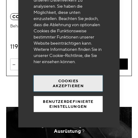
analysieren. Sie haben die
Möglichkeit, diese unten
CO 1060
einzustellen. Beachten Sie jedoch,
dass die Ablehnung von optionalen
Behandlung für Urea 5l
Cookies die Funktionsweise
bestimmter Funktionen unserer
Website beeinträchtigen kann.
119
€
HT
Weitere Informationen finden Sie in
unserer Cookie-Richtlinie, die Sie
hier
einsehen können.
-
+
IN DEN WARENKORB
COOKIES
AKZEPTIEREN
BENUTZERDEFINIERTE
EINSTELLUNGEN
Benötigen Sie eine
maßgeschneiderte
Ausrüstung
?