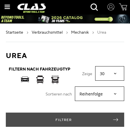
Zum
Rechercher
Inhalt
springen
startseite
verbrauchsmittel
mechanik
urea
UREA
FILTERN NACH FAHRZEUGTYP
Zeige
Sortieren nach
FILTRER