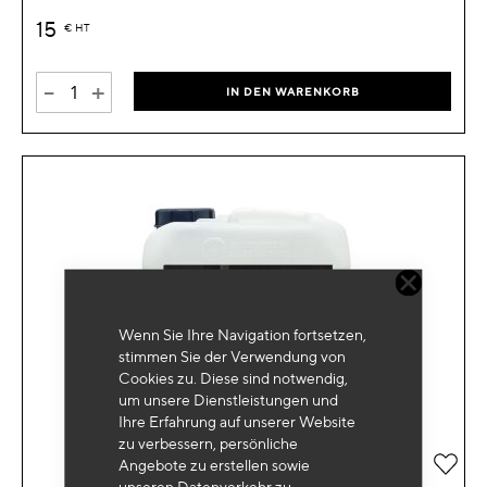
15
€
HT
-
+
IN DEN WARENKORB
Wenn Sie Ihre Navigation fortsetzen,
stimmen Sie der Verwendung von
Cookies zu. Diese sind notwendig,
um unsere Dienstleistungen und
Ihre Erfahrung auf unserer Website
zu verbessern, persönliche
Zur 
Angebote zu erstellen sowie
unseren Datenverkehr zu