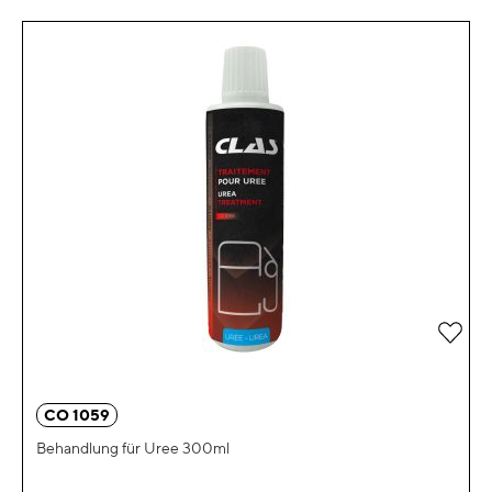
Zur 
CO 1059
Behandlung für Uree 300ml