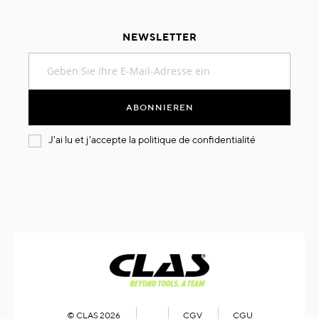
NEWSLETTER
Melden
Sie
sich
für
ABONNIEREN
unseren
Newsletter
J'ai lu et j'accepte la
politique de confidentialité
an:
© CLAS 2026
CGV
CGU