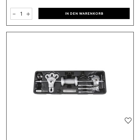
-
+
IN DEN WARENKORB
Zur 