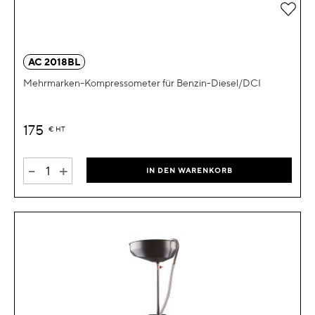
Zur 
AC 2018BL
Mehrmarken-Kompressometer für Benzin-Diesel/DCI
175
€
HT
-
+
IN DEN WARENKORB