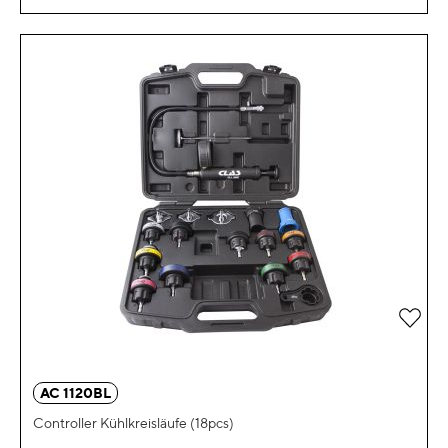
Zur 
AC 1120BL
Controller Kühlkreisläufe (18pcs)