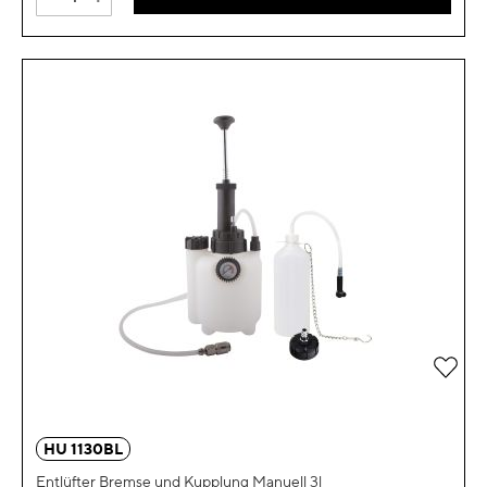
Zur 
HU 1130BL
Entlüfter Bremse und Kupplung Manuell 3l