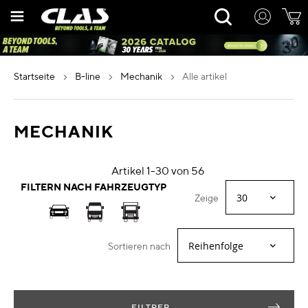
Zum
Rechercher
Inhalt
springen
startseite
b-line
mechanik
alle artikel
MECHANIK
Artikel
1
-
30
von
56
FILTERN NACH FAHRZEUGTYP
Zeige
Sortieren nach
FILTRER