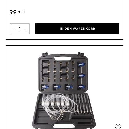
99
€
HT
-
+
IN DEN WARENKORB
Zur 