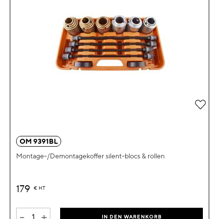
Zur 
OM 9391BL
Montage-/Demontagekoffer silent-blocs & rollen
179
€
HT
-
+
IN DEN WARENKORB