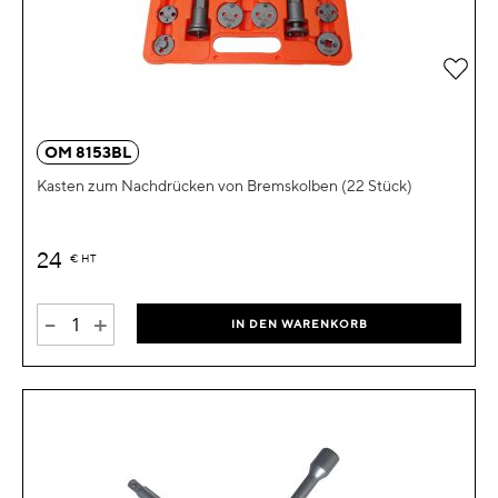
Zur 
OM 8153BL
Kasten zum Nachdrücken von Bremskolben (22 Stück)
24
€
HT
-
+
IN DEN WARENKORB