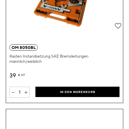
Zur 
OM 8050BL
Kasten Instandsetzung SAE Bremsleitungen
männlich/weiblich
39
€
HT
-
+
IN DEN WARENKORB