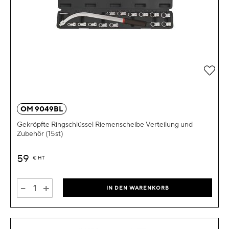
Zur 
OM 9049BL
Gekröpfte Ringschlüssel Riemenscheibe Verteilung und
Zubehör (15st)
59
€
HT
-
+
IN DEN WARENKORB