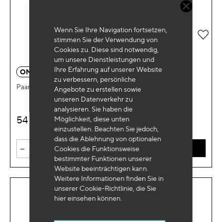
Wenn Sie Ihre Navigation fortsetzen,
Zur 
stimmen Sie der Verwendung von
Cookies zu. Diese sind notwendig,
um unsere Dienstleistungen und
Ihre Erfahrung auf unserer Website
OM 3630BL
zu verbessern, persönliche
Paar Federkompressoren mit Sicherungsstiften
Angebote zu erstellen sowie
unseren Datenverkehr zu
analysieren. Sie haben die
54
Möglichkeit, diese unten
€
HT
einzustellen. Beachten Sie jedoch,
dass die Ablehnung von optionalen
-
+
Cookies die Funktionsweise
IN DEN WARENKORB
bestimmter Funktionen unserer
Website beeinträchtigen kann.
Weitere Informationen finden Sie in
unserer Cookie-Richtlinie, die Sie
hier
einsehen können.