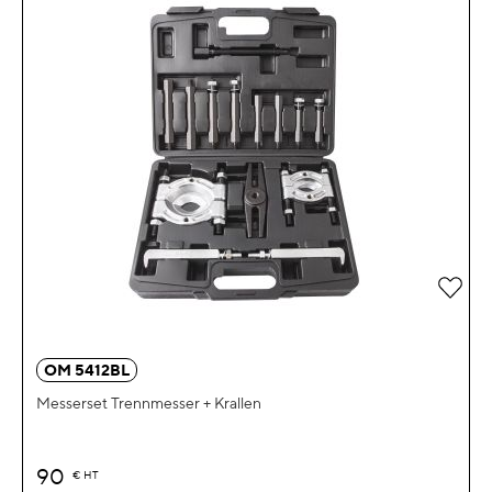
Zur 
OM 5412BL
Messerset Trennmesser + Krallen
90
€
HT