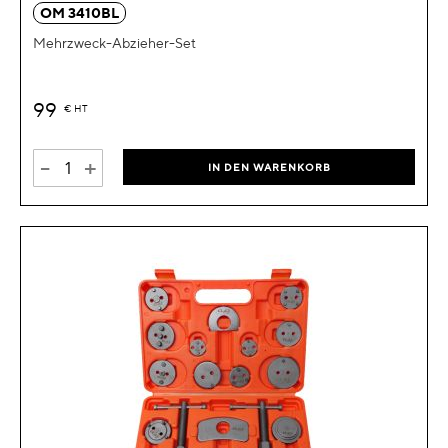
OM 3410BL
Mehrzweck-Abzieher-Set
99
€
HT
-
+
IN DEN WARENKORB