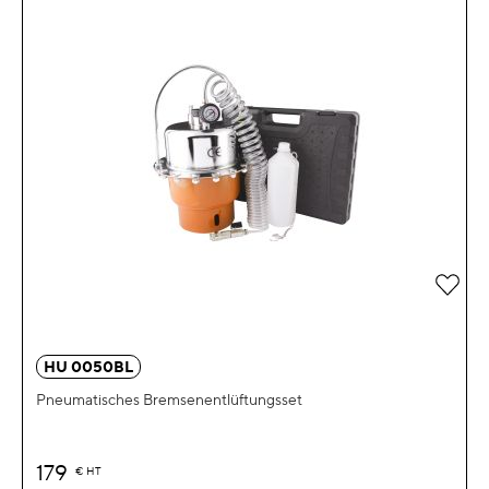
Zur 
HU 0050BL
Pneumatisches Bremsenentlüftungsset
179
€
HT