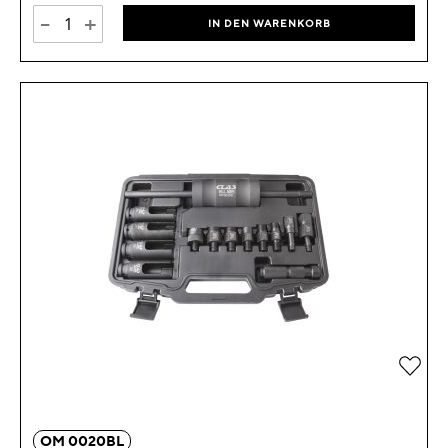
-
+
IN DEN WARENKORB
Zur 
OM 0020BL