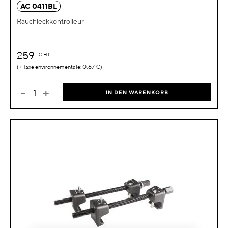
AC 0411BL
Rauchleckkontrolleur
259
€
HT
0,67 €
-
+
IN DEN WARENKORB