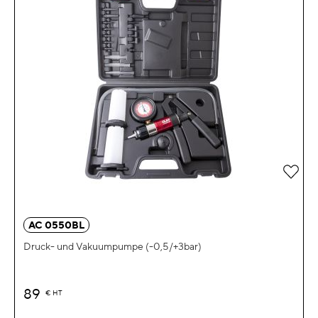
Zur 
AC 0550BL
Druck- und Vakuumpumpe (-0,5/+3bar)
89
€
HT