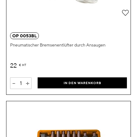
Zur 
OP 0053BL
Pneumatischer Bremsenentlüfter durch Ansaugen
22
€
HT
-
+
IN DEN WARENKORB