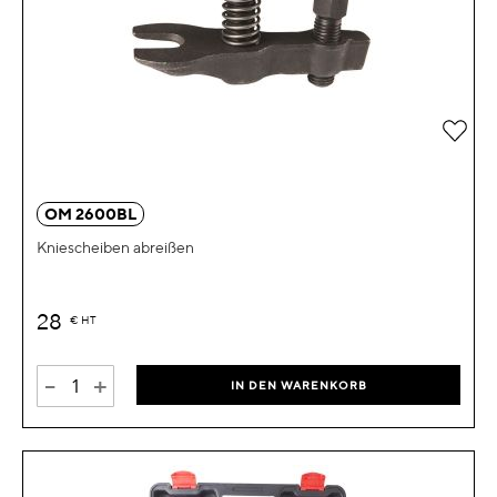
Zur 
OM 2600BL
Kniescheiben abreißen
28
€
HT
-
+
IN DEN WARENKORB