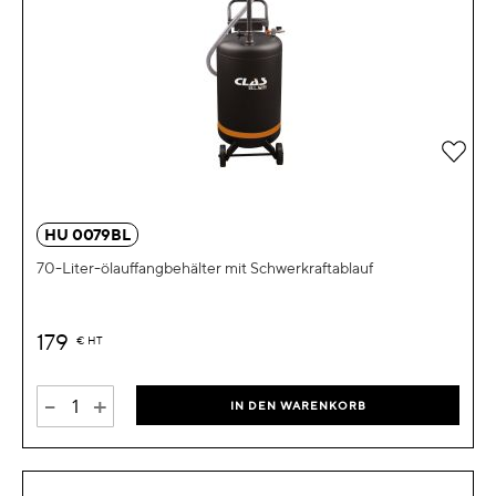
Zur 
HU 0079BL
70-Liter-ölauffangbehälter mit Schwerkraftablauf
179
€
HT
-
+
IN DEN WARENKORB