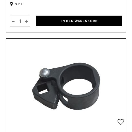
9
€
HT
-
+
IN DEN WARENKORB
Zur 