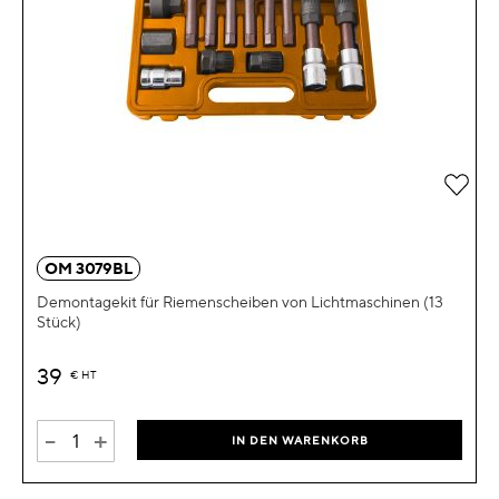
Zur 
OM 3079BL
Demontagekit für Riemenscheiben von Lichtmaschinen (13
Stück)
39
€
HT
-
+
IN DEN WARENKORB