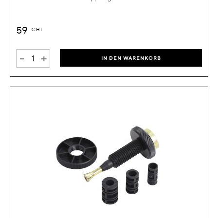
59
€
HT
-
+
IN DEN WARENKORB