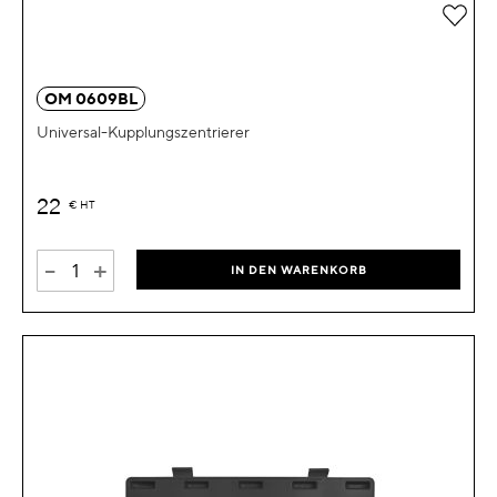
Zur 
OM 0609BL
Universal-Kupplungszentrierer
22
€
HT
-
+
IN DEN WARENKORB