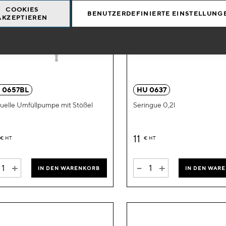
COOKIES
BENUTZERDEFINIERTE EINSTELLUNG
AKZEPTIEREN
Zur
Wunschliste
hinzufügen
 0657BL
HU 0637
elle Umfüllpumpe mit Stößel
Seringue 0,2l
11
€
HT
€
HT
+
-
+
IN DEN WARENKORB
IN DEN WAR