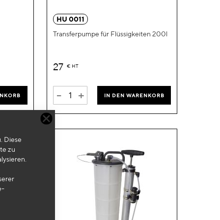
hinzufügen
hinzufügen
HU 0011
Transferpumpe für Flüssigkeiten 200l
27
€
HT
-
+
ENKORB
IN DEN WARENKORB
. Diese
te zu
lysieren.
serer
e-