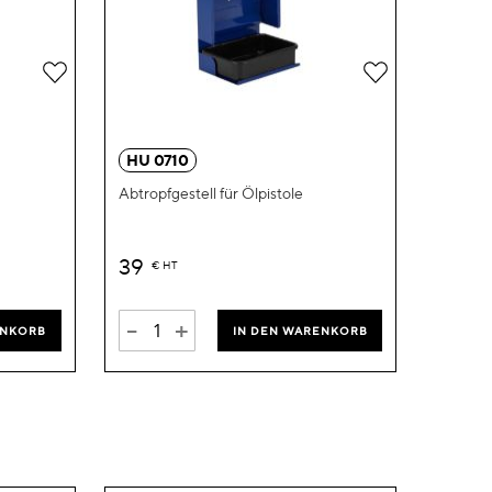
Zur
Zur
Wunschliste
Wunschliste
hinzufügen
hinzufügen
HU 0710
Abtropfgestell für Ölpistole
39
€
HT
-
+
ENKORB
IN DEN WARENKORB