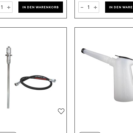
+
-
+
IN DEN WARENKORB
IN DEN WAR
Zur
Wunschliste
hinzufügen