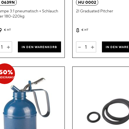
 0639N
HU 0002
mpe 3:1 pneumatisch + Schlauch
2l Graduated Pitcher
er 180-220kg
9
8
€
HT
€
HT
+
-
+
IN DEN WARENKORB
IN DEN WAR
-50%
NDERANGEBOT