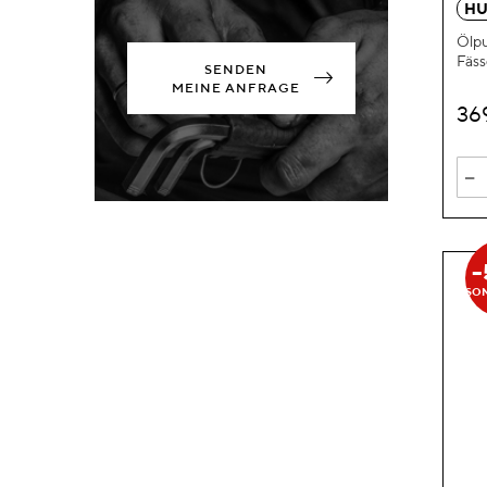
HU
Ölpu
Fäss
SENDEN
MEINE ANFRAGE
36
-
SO