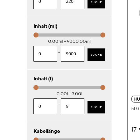
SUCHE
Inhalt (ml)
0.00ml - 9000.00ml
-
SUCHE
Inhalt (l)
0.00l - 9.00l
HU
-
SUCHE
5l G
17
Kabellänge