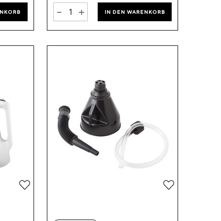
-
+
ENKORB
IN DEN WARENKORB
Zur
Zur
Wunschliste
Wunschliste
hinzufügen
hinzufügen