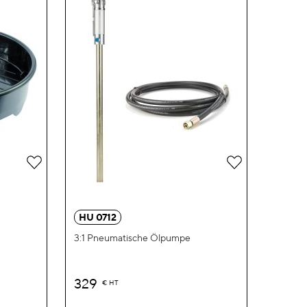
Zur
Zur
Wunschliste
Wunschliste
hinzufügen
hinzufügen
HU 0712
3:1 Pneumatische Ölpumpe
329
€
HT