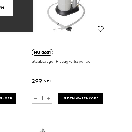
EN
Zur
Zur
Wunschliste
Wunschliste
hinzufügen
hinzufügen
HU 0631
Staubsauger Flüssigkeitsspender
299
€
HT
-
+
ENKORB
IN DEN WARENKORB