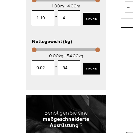
-
1.00m - 4.00m
-
SUCHE
Nettogewicht (kg)
0.00kg - 54.00kg
-
SUCHE
Benötigen Sie eine
maßgeschneiderte
Ausrüstung
?