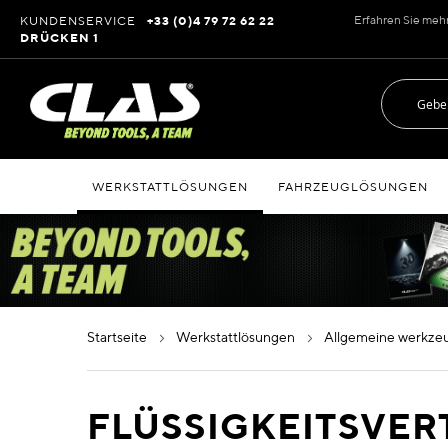
Zum
Erfahren Sie meh
KUNDENSERVICE
+33 (0)4 79 72 62 22
Inhalt
DRÜCKEN 1
springen
WERKSTATTLÖSUNGEN
FAHRZEUGLÖSUNGEN
startseite
werkstattlösungen
allgemeine werkz
FLÜSSIGKEITSVER