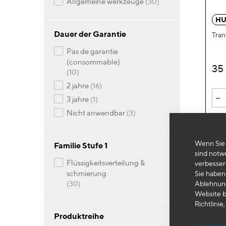
Artikel
allgemeine werkzeuge
30
HU
Dauer der Garantie
Tran
pas de garantie
(consommable)
35
Artikel
10
Artikel
2 jahre
16
-
Artikel
3 jahre
1
Artikel
nicht anwendbar
3
Wenn Sie 
Familie Stufe 1
sind notw
flüssigkeitsverteilung &
verbesser
schmierung
Sie haben 
Artikel
Ablehnung
30
Website b
Richtlinie,
Produktreihe