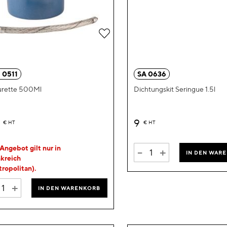
Zur
Wunschliste
hinzufügen
 0511
SA 0636
urette 500Ml
Dichtungskit Seringue 1.5l
4
9
€
HT
€
HT
Angebot gilt nur in
-
+
IN DEN WAR
kreich
ropolitan).
+
IN DEN WARENKORB