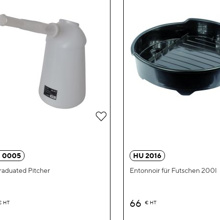
Zur
Wunschliste
hinzufügen
 0005
HU 2016
raduated Pitcher
Entonnoir für Futschen 200l
66
€
HT
€
HT