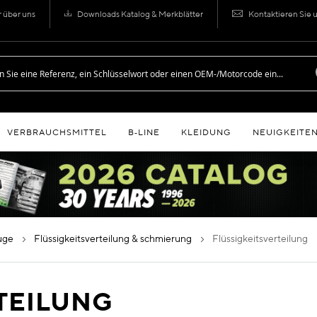
r über uns
Downloads Katalog & Merkblätter
Kontaktieren Sie 
VERBRAUCHSMITTEL
B‑LINE
KLEIDUNG
NEUIGKEITE
euge
flüssigkeitsverteilung & schmierung
flüssigkeitsverteilung
TEILUNG