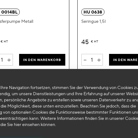
hinzufügen
 0014BL
HU 0638
sferpumpe Metall
Seringue 1,5l
45
€
HT
€
HT
+
-
+
IN DEN WARENKORB
IN DEN WAR
Ihre Navigation fortsetzen, stimmen Sie der Verwendung von Cookies zu
endig, um unsere Dienstleistungen und Ihre Erfahrung auf unserer Websi
n, persönliche Angebote zu erstellen sowie unseren Datenverkehr zu ana
die Möglichkeit, diese unten einzustellen. Beachten Sie jedoch, dass die
 von optionalen Cookies die Funktionsweise bestimmter Funktionen un
eeinträchtigen kann. Weitere Informationen finden Sie in unserer Cooki
 die Sie
hier
einsehen können.