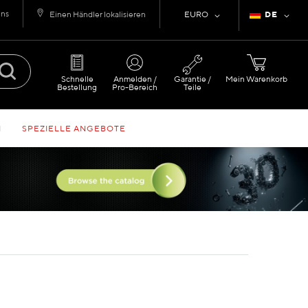
uns
Währung
Sprache
Einen Händler lokalisieren
EURO
DE
Schnelle
Anmelden /
Garantie /
Mein Warenkorb
Bestellung
Pro-Bereich
Teile
N
SPEZIELLE ANGEBOTE