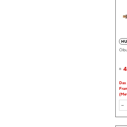
HU
Ölb
8
Das 
Fran
(Met
-