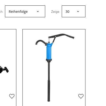
ch
Zeige
Zur
Zur
Wunschliste
Wunschliste