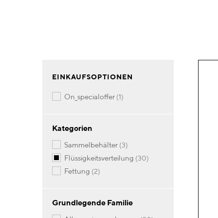
EINKAUFSOPTIONEN
Artikel
on_specialoffer
1
Kategorien
Artikel
sammelbehälter
3
Artikel
flüssigkeitsverteilung
30
Artikel
fettung
2
Grundlegende Familie