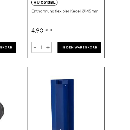
HU 0513BL
Entnormung flexibler Kegel Ø145mm
4,90
€
HT
-
+
ENKORB
IN DEN WARENKORB