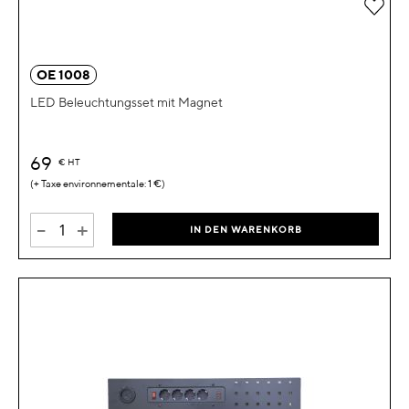
Zur 
OE 1008
LED Beleuchtungsset mit Magnet
69
€
HT
1 €
-
+
IN DEN WARENKORB