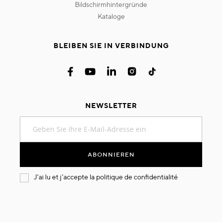
bildschirmhintergründe
kataloge
BLEIBEN SIE IN VERBINDUNG
NEWSLETTER
Melden
Sie
sich
für
ABONNIEREN
unseren
Newsletter
J'ai lu et j'accepte la
politique de confidentialité
an: