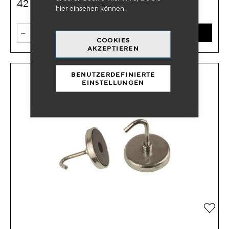
42
€
HT
hier
einsehen können.
-
+
IN DEN WARENKORB
COOKIES
AKZEPTIEREN
BENUTZERDEFINIERTE
EINSTELLUNGEN
Zur 