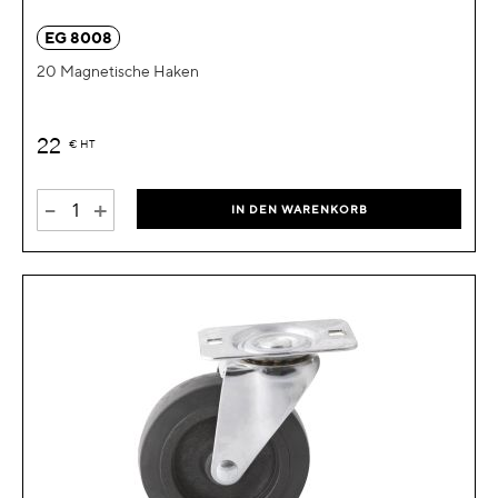
EG 8008
20 Magnetische Haken
22
€
HT
-
+
IN DEN WARENKORB