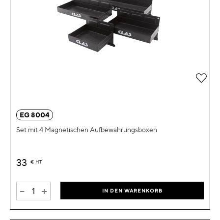
Zur 
EG 8004
Set mit 4 Magnetischen Aufbewahrungsboxen
33
€
HT
-
+
IN DEN WARENKORB