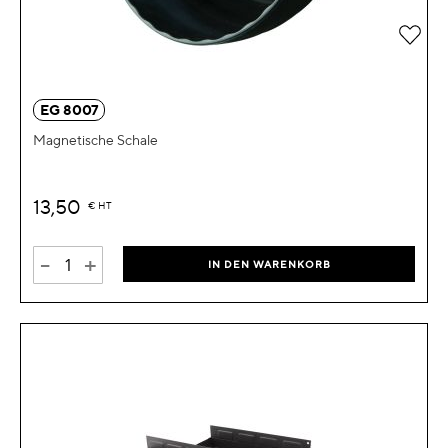
Zur 
EG 8007
Magnetische Schale
13,50
€
HT
-
+
IN DEN WARENKORB