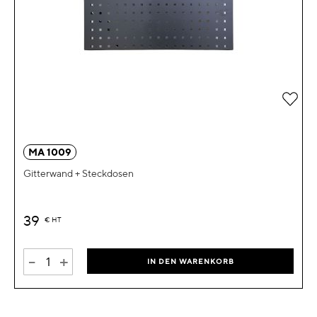
Zur 
MA 1009
Gitterwand + Steckdosen
39
€
HT
-
+
IN DEN WARENKORB