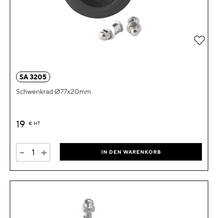
Zur 
SA 3205
Schwenkrad Ø77x20mm
19
€
HT
-
+
IN DEN WARENKORB