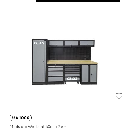
Zur 
MA 1000
Modulare Werkstattküche 2.6m