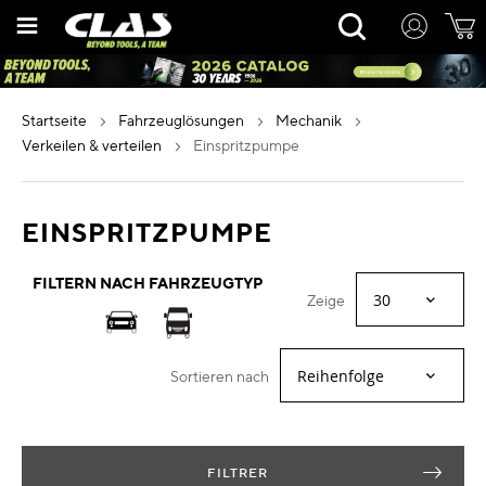
Zum
Rechercher
Inhalt
springen
startseite
fahrzeuglösungen
mechanik
verkeilen & verteilen
einspritzpumpe
EINSPRITZPUMPE
FILTERN NACH FAHRZEUGTYP
Zeige
Sortieren nach
FILTRER