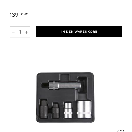
139
€
HT
-
+
IN DEN WARENKORB
Zur 