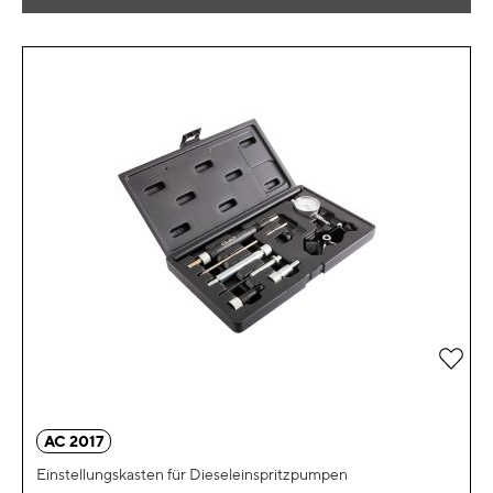
Zur 
AC 2017
Einstellungskasten für Dieseleinspritzpumpen