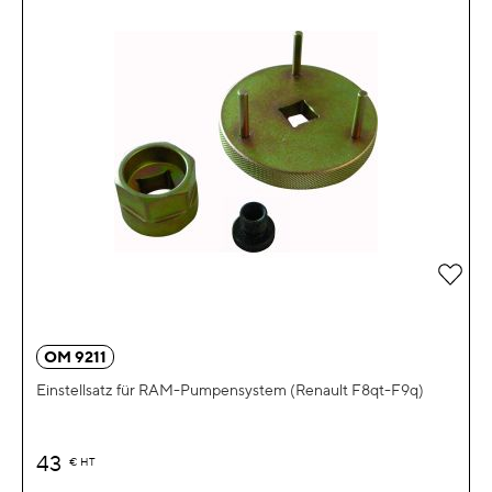
Zur 
OM 9211
Einstellsatz für RAM-Pumpensystem (Renault F8qt-F9q)
43
€
HT