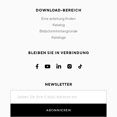
DOWNLOAD-BEREICH
eine anleitung finden
katalog
bildschirmhintergründe
kataloge
BLEIBEN SIE IN VERBINDUNG
NEWSLETTER
Melden
Sie
sich
für
ABONNIEREN
unseren