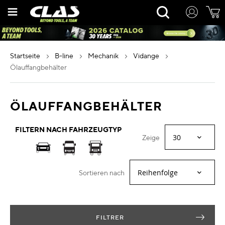
Zum
Rechercher
Inhalt
springen
startseite
b-line
mechanik
vidange
ölauffangbehälter
ÖLAUFFANGBEHÄLTER
FILTERN NACH FAHRZEUGTYP
Zeige
Sortieren nach
FILTRER