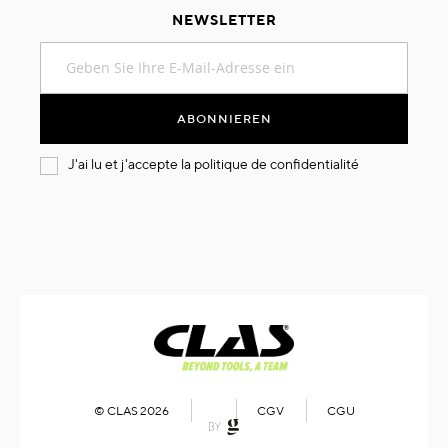
NEWSLETTER
Melden
Sie
sich
für
ABONNIEREN
unseren
Newsletter
J'ai lu et j'accepte la
politique de confidentialité
an:
© CLAS 2026
CGV
CGU