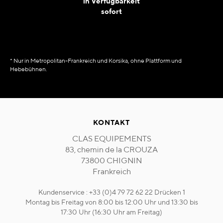
in Verfügbarkeit
sofort
* Nur in Metropolitan-Frankreich und Korsika, ohne Plattform und
Hebebühnen.
KONTAKT
CLAS EQUIPEMENTS
83, chemin de la CROUZA
73800 CHIGNIN
Frankreich
Kundenservice : +33 (0)4 79 72 62 22 Drücken 1
Montag bis Freitag von 8:00 bis 12:00 Uhr und 13:30 bis
17:30 Uhr (16:30 Uhr am Freitag)